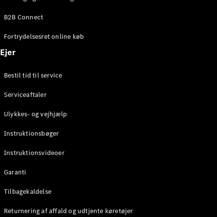
Elektrisk
SUV
B2B Connect
Mercedes-
Maybach
Elektrisk
Fortrydelsesret online køb
EQS SUV
GLA
Ejer
GLA
Ny
Elektrisk
GLA
Ny
Bestil tid til service
GLB
Elektrisk
GLB
Serviceaftaler
GLC
Elektrisk
GLC
Ulykkes- og vejhjælp
GLC Coupé
GLE
Instruktionsbøger
GLE Coupé
GLS
Instruktionsvideoer
Mercedes-
Maybach
Ny
Garanti
GLS
G-
Tilbagekaldelse
Elektrisk
Klasse
Returnering af affald og udtjente køretøjer
G-Klasse