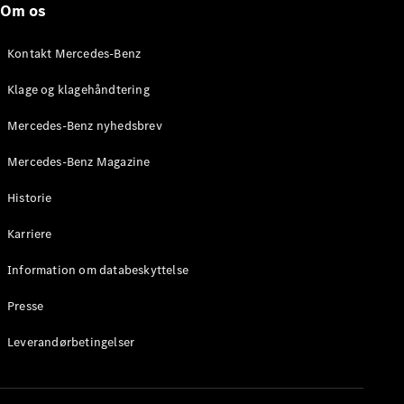
Om os
Stationcar
E-Klasse
Stationcar
Kontakt Mercedes-Benz
E-Klasse
All-Terrain
Klage og klagehåndtering
Mercedes-Benz nyhedsbrev
Konfigurator
Mercedes-
Mercedes-Benz Magazine
Benz Online
Showroom
Historie
Hatchback
Karriere
Information om databeskyttelse
Presse
A-Klasse
Leverandørbetingelser
Hatchback