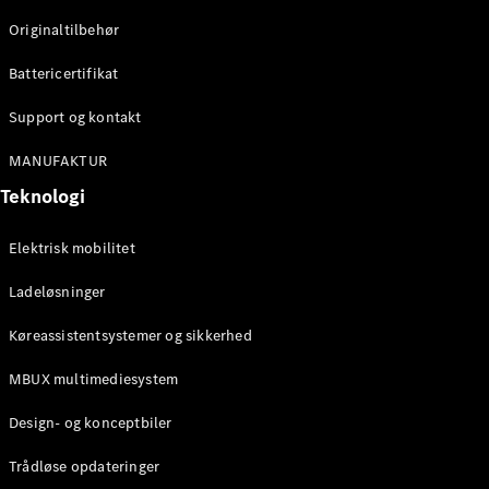
Originaltilbehør
Konfigurator
Mercedes-
Battericertifikat
Benz Online
Showroom
Support og kontakt
Stationcar
MANUFAKTUR
Teknologi
Elektrisk mobilitet
Ladeløsninger
Alle
Stationcar
Køreassistentsystemer og sikkerhed
CLA
Shooting
Elektrisk
MBUX multimediesystem
Brake
CLA
Design- og konceptbiler
Shooting
Brake
Trådløse opdateringer
C-Klasse