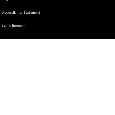
Konfigurator
Mercedes-
Accessibility Statement
Benz Online
Showroom
Cabriolet / Roadster
FOSS-licenser
Alle
Cabriolets /
Roadsters
CLE
Cabriolet
Mercedes-
AMG SL