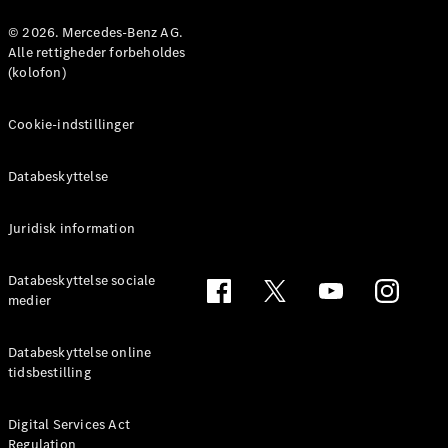
Konfigurator
Mercedes-
© 2026. Mercedes-Benz AG.
Benz Online
Alle rettigheder forbeholdes
Showroom
(kolofon)
Coupé
Cookie-indstillinger
Databeskyttelse
Juridisk information
Alle Coupés
CLE Coupé
Mercedes-
Databeskyttelse sociale
AMG GT
medier
Coupé
Mercedes-
Databeskyttelse online
AMG GT
tidsbestilling
Elektrisk
4-dørs
coupé
Digital Services Act
Regulation