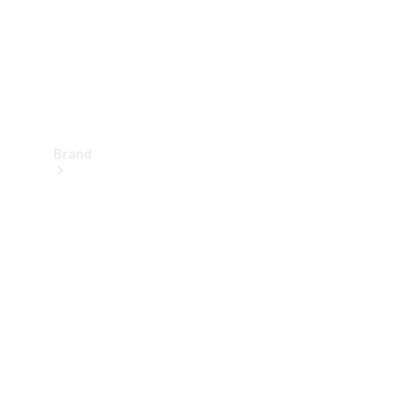
Brand
Oplev
Mercedes-
Benz