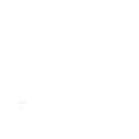
Mercedes-Benz Online Showroom
Køb