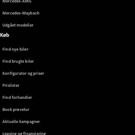
Mercedes-AMG
E-Klasse
Sedan
Mercedes-Maybach
S-Klasse
Lang
Udgået modeller
Mercedes-
Køb
Maybach S-
Klasse
Find nye biler
Konfigurator
Find brugte biler
Mercedes-
Benz Online
Konfigurator og priser
Showroom
SUV
Prislister
Find forhandler
Book prøvetur
Aktuelle kampagner
Alle SUVs
EQS
Leasing og finansiering