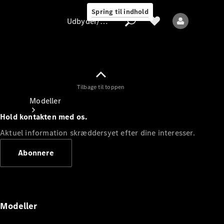
Spring til indhold
Udbyder/databeskyttelse
Tilbage til toppen
Udbyder/databeskyttelse
Modeller
Hold kontakten med os.
Aktuel information skræddersyet efter dine interesser.
Abonnere
Alle modeller
Nye modeller
Modeller
Elektriske modeller