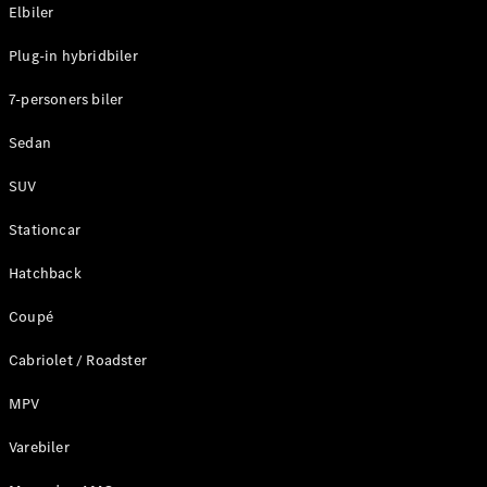
Plug-in-hybrid modeller
Elbiler
Plug-in hybridbiler
Sedan
7-personers biler
Sedan
SUV
Alle Sedans
Stationcar
CLA
Elektrisk
CLA
Hatchback
C-Klasse
Coupé
Sedan
C-
Cabriolet / Roadster
Klasse
Elektrisk
Sedan
MPV
EQE
Elektrisk
Sedan
Varebiler
EQS
Elektrisk
Sedan