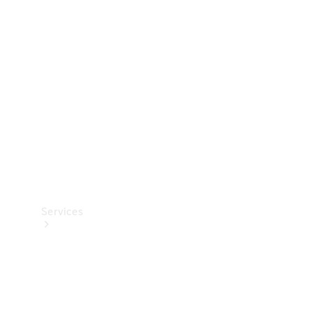
Teknisk
tilbehør
Opladningsudstyr
Collection
Bilpleje
Services