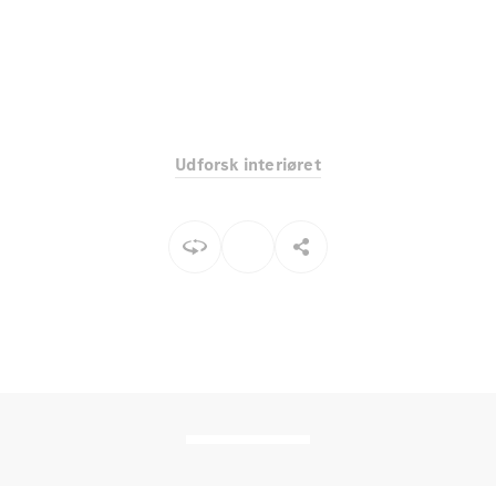
Elektrisk
SUV
Mercedes-
Maybach
Elektrisk
EQS SUV
GLA
GLA
Ny
Elektrisk
GLA
Ny
Udforsk interiøret
GLB
Elektrisk
GLB
GLC
Elektrisk
GLC
GLC Coupé
GLE
GLE Coupé
GLS
Mercedes-
Maybach
Ny
GLS
G-
Elektrisk
Klasse
G-Klasse