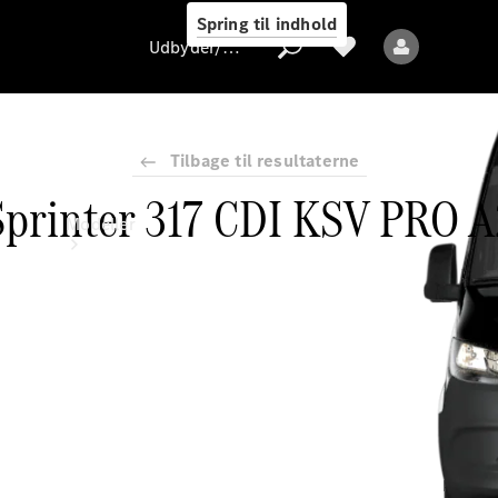
Spring til indhold
Udbyder/databeskyttelse
Tilbage til resultaterne
Sprinter 317 CDI KSV PRO A
Udbyder/databeskyttelse
Modeller
Alle modeller
Nye modeller
Elektriske modeller