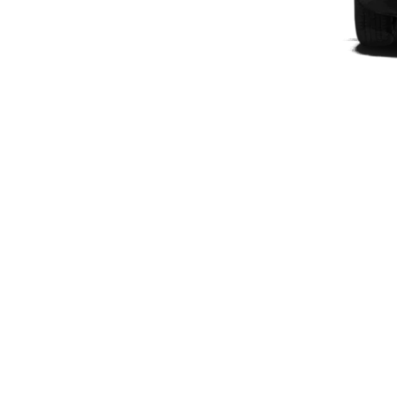
Plug-in-hybrid modeller
Sedan
Alle Sedans
CLA
Elektrisk
CLA
C-Klasse
Sedan
C-
Klasse
Elektrisk
Sedan
EQE
Elektrisk
Sedan
EQS
Elektrisk
Sedan