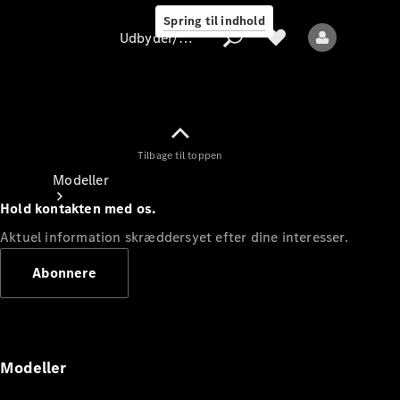
Spring til indhold
Udbyder/databeskyttelse
Tilbage til toppen
Udbyder/databeskyttelse
Modeller
Hold kontakten med os.
Aktuel information skræddersyet efter dine interesser.
Abonnere
Alle modeller
Nye modeller
Modeller
Elektriske modeller