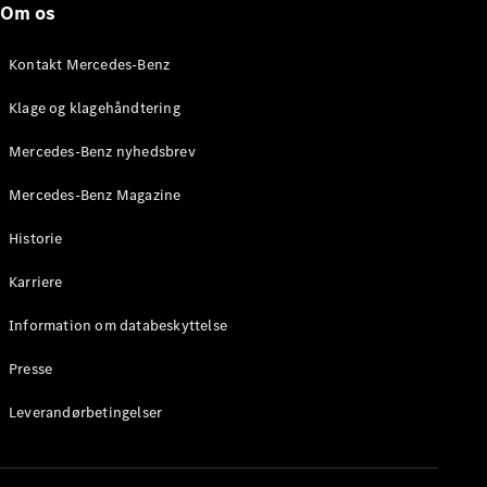
Om os
Stationcar
E-Klasse
Stationcar
Kontakt Mercedes-Benz
E-Klasse
All-Terrain
Klage og klagehåndtering
Mercedes-Benz nyhedsbrev
Konfigurator
Mercedes-
Mercedes-Benz Magazine
Benz Online
Showroom
Historie
Hatchback
Karriere
Information om databeskyttelse
Presse
A-Klasse
Leverandørbetingelser
Hatchback