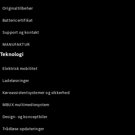
Originaltilbehør
Konfigurator
Mercedes-
Battericertifikat
Benz Online
Showroom
Support og kontakt
Stationcar
MANUFAKTUR
Teknologi
Elektrisk mobilitet
Ladeløsninger
Alle
Stationcar
Køreassistentsystemer og sikkerhed
CLA
Shooting
Elektrisk
MBUX multimediesystem
Brake
CLA
Design- og konceptbiler
Shooting
Brake
Trådløse opdateringer
C-Klasse