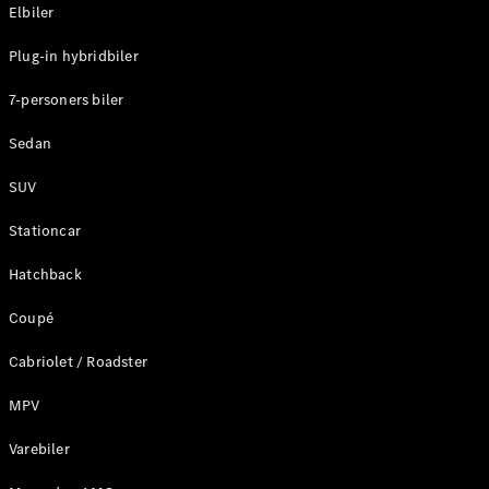
Plug-in-hybrid modeller
Elbiler
Plug-in hybridbiler
Sedan
7-personers biler
Sedan
SUV
Alle Sedans
Stationcar
CLA
Elektrisk
CLA
Hatchback
C-Klasse
Coupé
Sedan
C-
Cabriolet / Roadster
Klasse
Elektrisk
Sedan
MPV
EQE
Elektrisk
Sedan
Varebiler
EQS
Elektrisk
Sedan