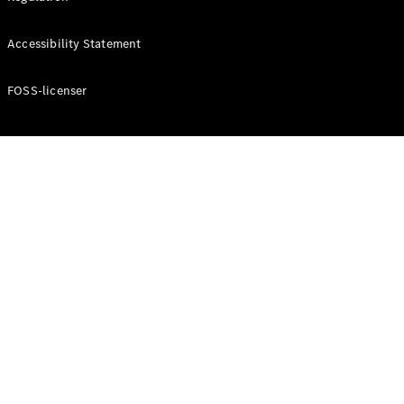
Konfigurator
Mercedes-
Accessibility Statement
Benz Online
Showroom
Cabriolet / Roadster
FOSS-licenser
Alle
Cabriolets /
Roadsters
CLE
Cabriolet
Mercedes-
AMG SL