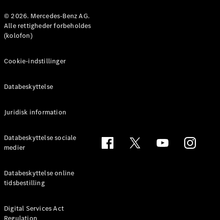
Konfigurator
Mercedes-
© 2026. Mercedes-Benz AG.
Benz Online
Alle rettigheder forbeholdes
Showroom
(kolofon)
Coupé
Cookie-indstillinger
Databeskyttelse
Juridisk information
Alle Coupés
CLE Coupé
Mercedes-
Databeskyttelse sociale
AMG GT
medier
Coupé
Mercedes-
Databeskyttelse online
AMG GT
tidsbestilling
Elektrisk
4-dørs
coupé
Digital Services Act
Regulation