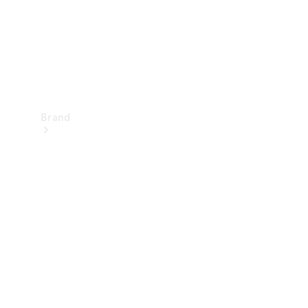
Brand
Oplev
Mercedes-
Benz