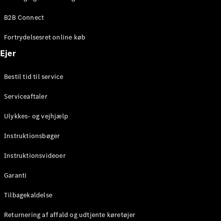
Elektrisk
SUV
B2B Connect
Mercedes-
Maybach
Elektrisk
Fortrydelsesret online køb
EQS SUV
GLA
Ejer
GLA
Ny
Elektrisk
GLA
Ny
Bestil tid til service
GLB
Elektrisk
GLB
Serviceaftaler
GLC
Elektrisk
GLC
Ulykkes- og vejhjælp
GLC Coupé
GLE
Instruktionsbøger
GLE Coupé
GLS
Instruktionsvideoer
Mercedes-
Maybach
Ny
Garanti
GLS
G-
Tilbagekaldelse
Elektrisk
Klasse
Returnering af affald og udtjente køretøjer
G-Klasse