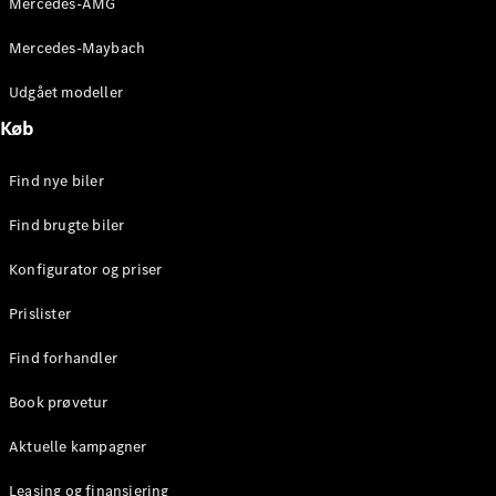
Mercedes-AMG
E-Klasse
Sedan
Mercedes-Maybach
S-Klasse
Lang
Udgået modeller
Mercedes-
Køb
Maybach S-
Klasse
Find nye biler
Konfigurator
Find brugte biler
Mercedes-
Benz Online
Konfigurator og priser
Showroom
SUV
Prislister
Find forhandler
Book prøvetur
Aktuelle kampagner
Alle SUVs
EQS
Leasing og finansiering