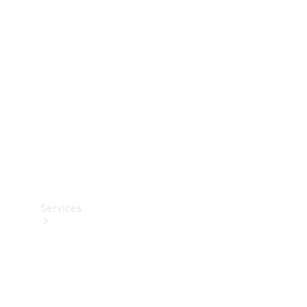
Teknisk
tilbehør
Opladningsudstyr
Collection
Bilpleje
Services