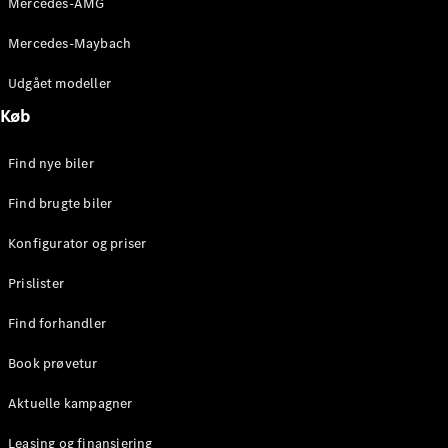
Mercedes-AMG
E-Klasse
Sedan
Mercedes-Maybach
S-Klasse
Lang
Udgået modeller
Mercedes-
Køb
Maybach S-
Klasse
Find nye biler
Konfigurator
Find brugte biler
Mercedes-
Benz Online
Konfigurator og priser
Showroom
SUV
Prislister
Find forhandler
Book prøvetur
Aktuelle kampagner
Alle SUVs
EQS
Leasing og finansiering