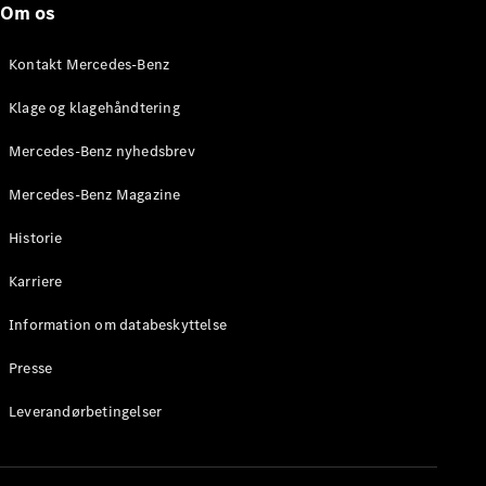
Om os
Stationcar
E-Klasse
Stationcar
Kontakt Mercedes-Benz
E-Klasse
All-Terrain
Klage og klagehåndtering
Mercedes-Benz nyhedsbrev
Konfigurator
Mercedes-
Mercedes-Benz Magazine
Benz Online
Showroom
Historie
Hatchback
Karriere
Information om databeskyttelse
Presse
A-Klasse
Leverandørbetingelser
Hatchback