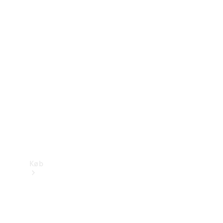
Mercedes-Benz Online Showroom
Køb