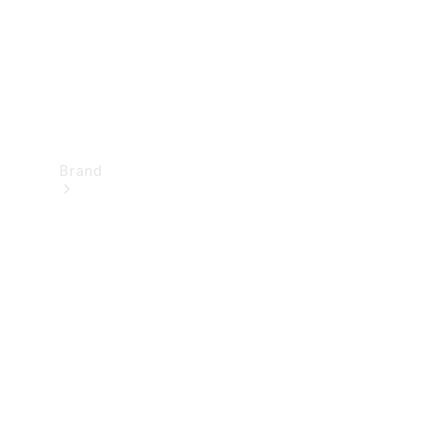
Brand
Oplev
Mercedes-
Benz