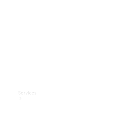
Teknisk
tilbehør
Opladningsudstyr
Collection
Bilpleje
Services