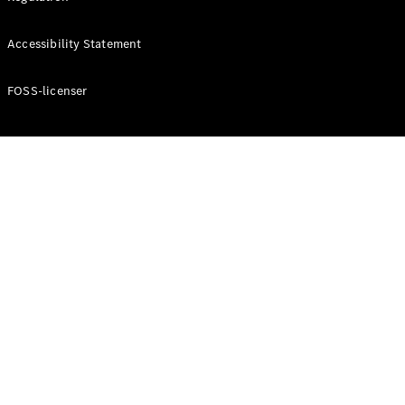
Konfigurator
Mercedes-
Accessibility Statement
Benz Online
Showroom
Cabriolet / Roadster
FOSS-licenser
Alle
Cabriolets /
Roadsters
CLE
Cabriolet
Mercedes-
AMG SL