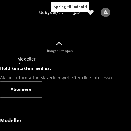
Spring til indhold
Udbyder/databeskyttelse
Tilbage til toppen
Udbyder/databeskyttelse
Modeller
Hold kontakten med os.
Aktuel information skræddersyet efter dine interesser.
Abonnere
Alle modeller
Nye modeller
Modeller
Elektriske modeller