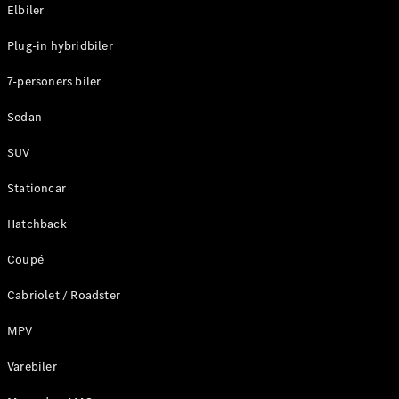
Plug-in-hybrid modeller
Elbiler
Plug-in hybridbiler
Sedan
7-personers biler
Sedan
SUV
Alle Sedans
Stationcar
CLA
Elektrisk
CLA
Hatchback
C-Klasse
Coupé
Sedan
C-
Cabriolet / Roadster
Klasse
Elektrisk
Sedan
MPV
EQE
Elektrisk
Sedan
Varebiler
EQS
Elektrisk
Sedan