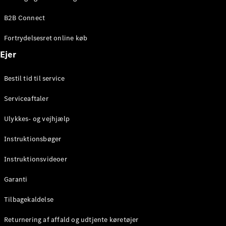
Elektrisk
SUV
B2B Connect
Mercedes-
Maybach
Elektrisk
Fortrydelsesret online køb
EQS SUV
GLA
Ejer
GLA
Ny
Elektrisk
GLA
Ny
Bestil tid til service
GLB
Elektrisk
GLB
Serviceaftaler
GLC
Elektrisk
GLC
Ulykkes- og vejhjælp
GLC Coupé
GLE
Instruktionsbøger
GLE Coupé
GLS
Instruktionsvideoer
Mercedes-
Maybach
Ny
Garanti
GLS
G-
Tilbagekaldelse
Elektrisk
Klasse
Returnering af affald og udtjente køretøjer
G-Klasse