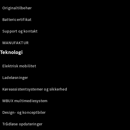
Originaltilbehør
Konfigurator
Mercedes-
Battericertifikat
Benz Online
Showroom
Support og kontakt
Stationcar
MANUFAKTUR
Teknologi
Elektrisk mobilitet
Ladeløsninger
Alle
Stationcar
Køreassistentsystemer og sikkerhed
CLA
Shooting
Elektrisk
MBUX multimediesystem
Brake
CLA
Design- og konceptbiler
Shooting
Brake
Trådløse opdateringer
C-Klasse