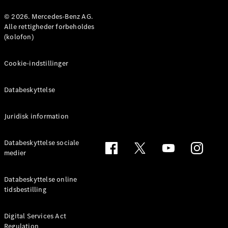
Konfigurator
Mercedes-
© 2026. Mercedes-Benz AG.
Benz Online
Alle rettigheder forbeholdes
Showroom
(kolofon)
Coupé
Cookie-indstillinger
Databeskyttelse
Juridisk information
Alle Coupés
CLE Coupé
Mercedes-
Databeskyttelse sociale
AMG GT
medier
Coupé
Mercedes-
Databeskyttelse online
AMG GT
tidsbestilling
Elektrisk
4-dørs
coupé
Digital Services Act
Regulation