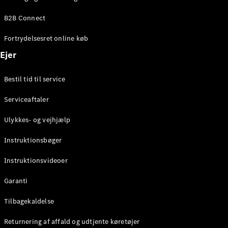
Elektrisk
SUV
B2B Connect
Mercedes-
Maybach
Elektrisk
Fortrydelsesret online køb
EQS SUV
GLA
Ejer
GLA
Ny
Elektrisk
GLA
Ny
Bestil tid til service
GLB
Elektrisk
GLB
Serviceaftaler
GLC
Elektrisk
GLC
Ulykkes- og vejhjælp
GLC Coupé
GLE
Instruktionsbøger
GLE Coupé
GLS
Instruktionsvideoer
Mercedes-
Maybach
Ny
Garanti
GLS
G-
Tilbagekaldelse
Elektrisk
Klasse
Returnering af affald og udtjente køretøjer
G-Klasse