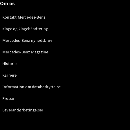
Om os
Stationcar
E-Klasse
Stationcar
Kontakt Mercedes-Benz
E-Klasse
All-Terrain
Klage og klagehåndtering
Mercedes-Benz nyhedsbrev
Konfigurator
Mercedes-
Mercedes-Benz Magazine
Benz Online
Showroom
Historie
Hatchback
Karriere
Information om databeskyttelse
Presse
A-Klasse
Leverandørbetingelser
Hatchback