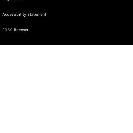
Konfigurator
Mercedes-
Accessibility Statement
Benz Online
Showroom
Cabriolet / Roadster
FOSS-licenser
Alle
Cabriolets /
Roadsters
CLE
Cabriolet
Mercedes-
AMG SL