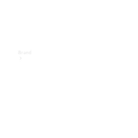
Brand
Oplev
Mercedes-
Benz