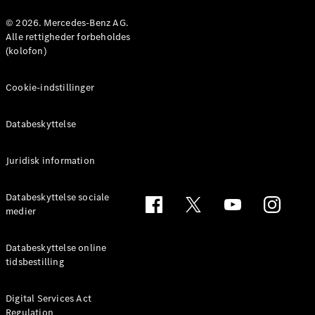
Konfigurator
Mercedes-
© 2026. Mercedes-Benz AG.
Benz Online
Alle rettigheder forbeholdes
Showroom
(kolofon)
Coupé
Cookie-indstillinger
Databeskyttelse
Juridisk information
Alle Coupés
CLE Coupé
Mercedes-
Databeskyttelse sociale
AMG GT
medier
Coupé
Mercedes-
Databeskyttelse online
AMG GT
tidsbestilling
Elektrisk
4-dørs
coupé
Digital Services Act
Regulation