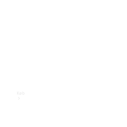
Mercedes-Benz Online Showroom
Køb