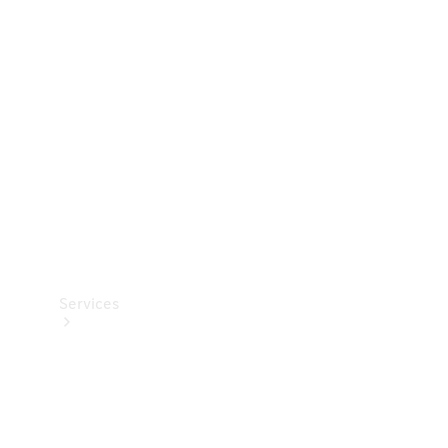
Teknisk
tilbehør
Opladningsudstyr
Collection
Bilpleje
Services