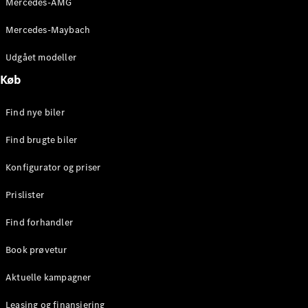
Mercedes-AMG
E-Klasse
Sedan
Mercedes-Maybach
S-Klasse
Lang
Udgået modeller
Mercedes-
Køb
Maybach S-
Klasse
Find nye biler
Konfigurator
Find brugte biler
Mercedes-
Benz Online
Konfigurator og priser
Showroom
SUV
Prislister
Find forhandler
Book prøvetur
Aktuelle kampagner
Alle SUVs
EQS
Leasing og finansiering