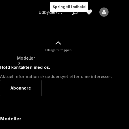
Spring til indhold
Udbyder/databeskyttelse
Tilbage til toppen
Udbyder/databeskyttelse
Modeller
Hold kontakten med os.
Aktuel information skræddersyet efter dine interesser.
Abonnere
Alle modeller
Nye modeller
Modeller
Elektriske modeller