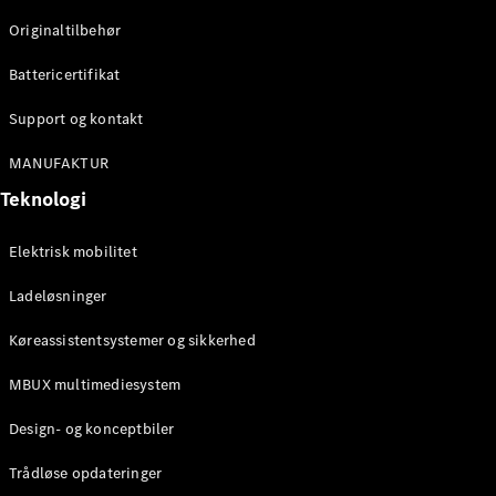
Originaltilbehør
Konfigurator
Mercedes-
Battericertifikat
Benz Online
Showroom
Support og kontakt
Stationcar
MANUFAKTUR
Teknologi
Elektrisk mobilitet
Ladeløsninger
Alle
Stationcar
Køreassistentsystemer og sikkerhed
CLA
Shooting
Elektrisk
MBUX multimediesystem
Brake
CLA
Design- og konceptbiler
Shooting
Brake
Trådløse opdateringer
C-Klasse