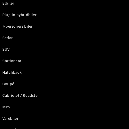
Plug-in-hybrid modeller
Elbiler
Plug-in hybridbiler
Sedan
7-personers biler
Sedan
SUV
Alle Sedans
Stationcar
CLA
Elektrisk
CLA
Hatchback
C-Klasse
Coupé
Sedan
C-
Cabriolet / Roadster
Klasse
Elektrisk
Sedan
MPV
EQE
Elektrisk
Sedan
Varebiler
EQS
Elektrisk
Sedan