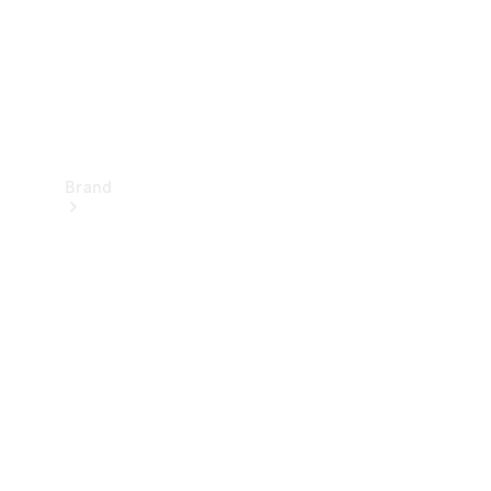
Brand
Oplev
Mercedes-
Benz