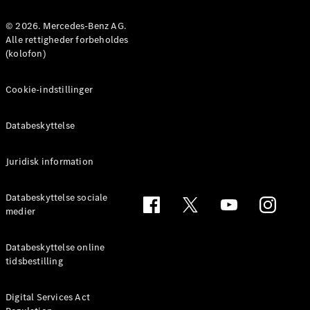
MPV
© 2026. Mercedes-Benz AG.
Alle rettigheder forbeholdes
(kolofon)
Cookie-indstillinger
Alle MPVs
EQV
Elektrisk
Databeskyttelse
V-Klasse
Marco Polo
Juridisk information
Konfigurator
Databeskyttelse sociale
Mercedes-
medier
Benz Online
Showroom
Databeskyttelse online
tidsbestilling
Varebiler
Digital Services Act
Konfigurator