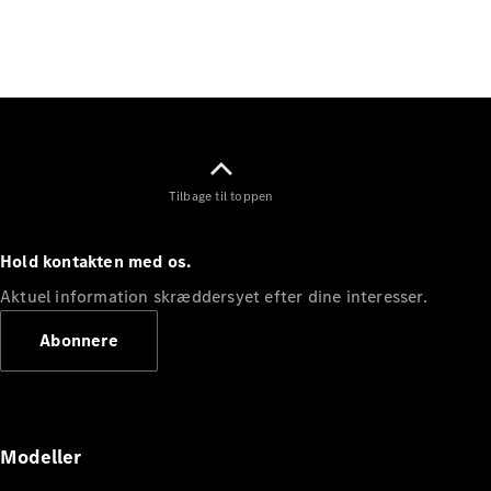
Elektrisk
SUV
Mercedes-
Maybach
Elektrisk
EQS SUV
GLA
GLA
Ny
Elektrisk
GLA
Ny
GLB
Elektrisk
Tilbage til toppen
GLB
GLC
Elektrisk
GLC
Hold kontakten med os.
GLC Coupé
GLE
Aktuel information skræddersyet efter dine interesser.
GLE Coupé
Abonnere
GLS
Mercedes-
Maybach
Ny
GLS
G-
Elektrisk
Modeller
Klasse
G-Klasse