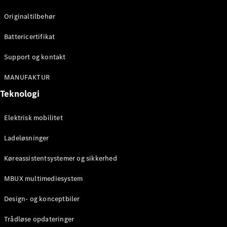
Konfigurator
Mercedes-
Originaltilbehør
Benz Online
Showroom
Battericertifikat
Cabriolet / Roadster
Support og kontakt
MANUFAKTUR
Teknologi
Elektrisk mobilitet
Ladeløsninger
Alle
Køreassistentsystemer og sikkerhed
Cabriolets /
Roadsters
MBUX multimediesystem
CLE
Cabriolet
Design- og konceptbiler
Mercedes-
AMG SL
Trådløse opdateringer