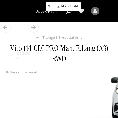
Spring til indhold
Udbyder/databeskyttelse
Tilbage til resultaterne
Vito 114 CDI PRO Man. E.Lang (A3)
Udbyder/databeskyttelse
Modeller
RWD
Udforsk interiøret
Alle modeller
Nye modeller
Elektriske modeller