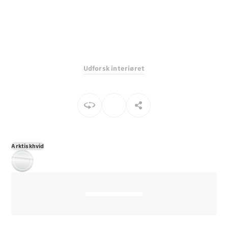
E-Klasse
Sedan
S-Klasse
Lang
Mercedes-
Maybach S-
Udforsk interiøret
Klasse
Konfigurator
Mercedes-
Benz Online
Showroom
SUV
Arktiskhvid
Alle SUVs
EQS