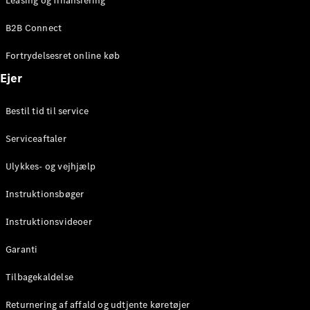
Leasing og finansiering
Konfigurator
Mercedes-
B2B Connect
Benz Online
Showroom
Fortrydelsesret online køb
Coupé
Ejer
Bestil tid til service
Serviceaftaler
Alle Coupés
Ulykkes- og vejhjælp
CLE Coupé
Mercedes-
Instruktionsbøger
AMG GT
Coupé
Instruktionsvideoer
Mercedes-
Garanti
AMG GT
Elektrisk
4-dørs
Tilbagekaldelse
coupé
Returnering af affald og udtjente køretøjer