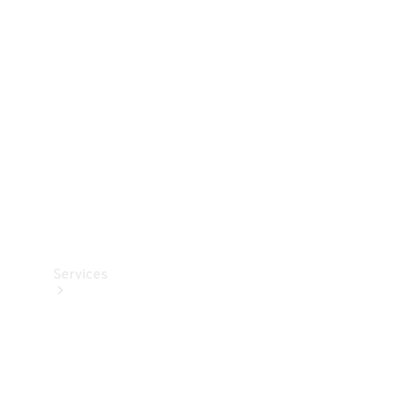
Teknisk
tilbehør
Opladningsudstyr
Collection
Bilpleje
Services