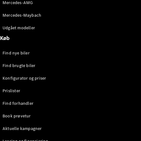
Mercedes-AMG
Stationcar
E-Klasse
Mercedes-Maybach
Stationcar
E-Klasse
Udgået modeller
All-Terrain
Køb
Konfigurator
Find nye biler
Mercedes-
Benz Online
Find brugte biler
Showroom
Hatchback
Konfigurator og priser
Prislister
Find forhandler
Book prøvetur
A-Klasse
Hatchback
Aktuelle kampagner