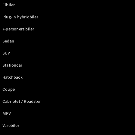
Elbiler
Konfigurator
Plug-in hybridbiler
Mercedes-
Benz Online
7-personers biler
Showroom
Stationcar
Sedan
SUV
Stationcar
Hatchback
Alle
Stationcar
Coupé
CLA
Shooting
Elektrisk
Cabriolet / Roadster
Brake
CLA
MPV
Shooting
Varebiler
Brake
C-Klasse