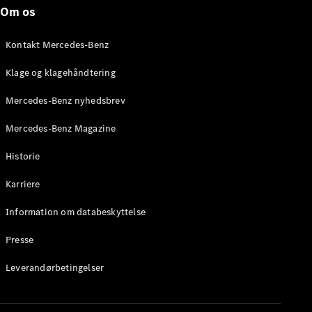
Roadster
Om os
Konfigurator
Kontakt Mercedes-Benz
Mercedes-
Benz Online
Klage og klagehåndtering
Showroom
Grand Limousine
Mercedes-Benz nyhedsbrev
Mercedes-Benz Magazine
Historie
Karriere
Information om databeskyttelse
VLE
Elektrisk
Presse
Konfigurator
Leverandørbetingelser
Mercedes-
Benz Online
Showroom