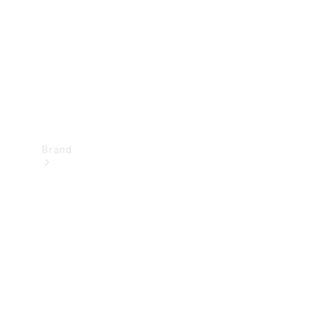
kontakt
Brand
Oplev
Mercedes-
Benz