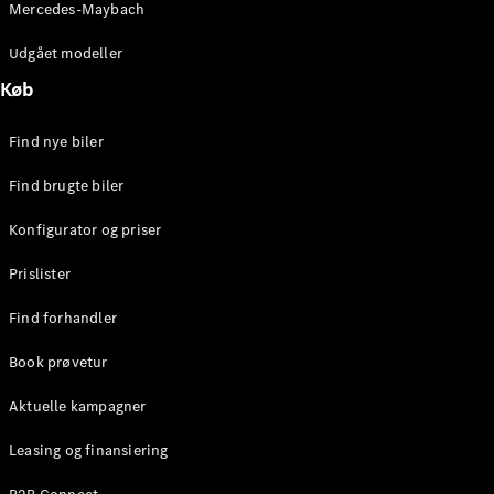
Mercedes-Maybach
Brake
C-Klasse
Udgået modeller
Stationcar
E-Klasse
Køb
Stationcar
E-Klasse
Find nye biler
All-Terrain
Find brugte biler
Konfigurator
Konfigurator og priser
Mercedes-
Benz Online
Prislister
Showroom
Hatchback
Find forhandler
Book prøvetur
Aktuelle kampagner
Leasing og finansiering
A-Klasse
Hatchback