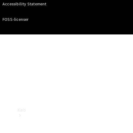
Accessibility Statement
Konfigurator
Mercedes-Benz Online Showroom
FOSS-licenser
Køb