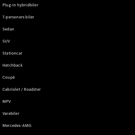
Klasse
Plug-in hybridbiler
G-Klasse
7-personers biler
Konfigurator
Sedan
Mercedes-
Benz Online
SUV
Showroom
Stationcar
Stationcar
Hatchback
Coupé
Cabriolet / Roadster
Alle
Stationcar
MPV
CLA
Shooting
Varebiler
Elektrisk
Brake
Mercedes-AMG
CLA
Shooting