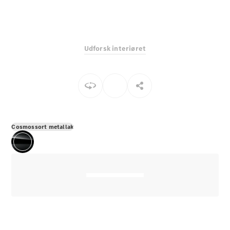
E-Klasse
Sedan
S-Klasse
Lang
Udforsk interiøret
Mercedes-
Maybach S-
Klasse
Konfigurator
Mercedes-
Benz Online
Cosmossort metallak
Showroom
SUV
Alle SUVs
EQE