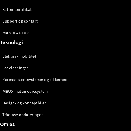
Battericertifikat
Konfigurator
Mercedes-
Support og kontakt
Benz Online
MANUFAKTUR
Showroom
Cabriolet / Roadster
Teknologi
Elektrisk mobilitet
Ladeløsninger
Køreassistentsystemer og sikkerhed
MBUX multimediesystem
Alle
Design- og konceptbiler
Cabriolets /
Roadsters
Trådløse opdateringer
CLE
Om os
Cabriolet