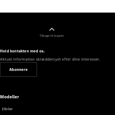
Elektrisk
SUV
EQS
Elektrisk
SUV
Mercedes-
Maybach
Elektrisk
EQS SUV
Tilbage til toppen
GLA
GLA
Ny
Elektrisk
GLA
Ny
Hold kontakten med os.
GLB
Elektrisk
GLB
Aktuel information skræddersyet efter dine interesser.
GLC
Elektrisk
GLC
Abonnere
GLC Coupé
GLE
GLE Coupé
GLS
Mercedes-
Modeller
Maybach
Ny
GLS
Elbiler
G-
Elektrisk