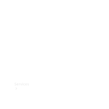
Dæk
Teknisk
tilbehør
Opladningsudstyr
Collection
Bilpleje
Services