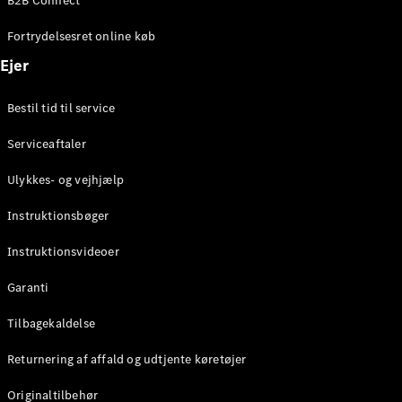
B2B Connect
Fortrydelsesret online køb
Konfigurator
Mercedes-
Ejer
Benz Online
Showroom
Bestil tid til service
Coupé
Serviceaftaler
Ulykkes- og vejhjælp
Instruktionsbøger
Alle Coupés
Instruktionsvideoer
CLE Coupé
Mercedes-
Garanti
AMG GT
Tilbagekaldelse
Coupé
Mercedes-
Returnering af affald og udtjente køretøjer
AMG GT
Elektrisk
4-dørs
Originaltilbehør
coupé