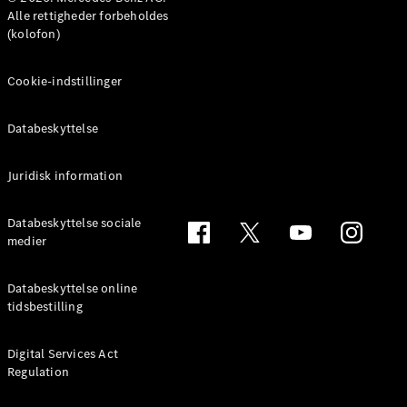
Benz Online
Alle rettigheder forbeholdes
Showroom
(kolofon)
MPV
Cookie-indstillinger
Databeskyttelse
Alle MPVs
Juridisk information
EQV
Elektrisk
V-Klasse
Databeskyttelse sociale
Marco Polo
medier
Konfigurator
Databeskyttelse online
Mercedes-
tidsbestilling
Benz Online
Showroom
Digital Services Act
Regulation
Varebiler