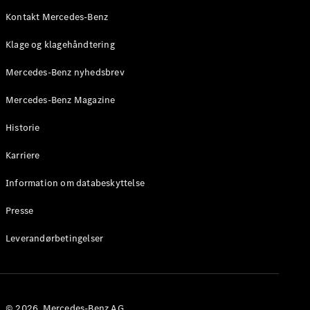
Mercedes-
AMG SL
Kontakt Mercedes-Benz
Roadster
Klage og klagehåndtering
Konfigurator
Mercedes-Benz nyhedsbrev
Mercedes-
Benz Online
Mercedes-Benz Magazine
Showroom
Grand Limousine
Historie
Karriere
Information om databeskyttelse
Presse
Leverandørbetingelser
VLE
Elektrisk
Konfigurator
Mercedes-
© 2026. Mercedes-Benz AG.