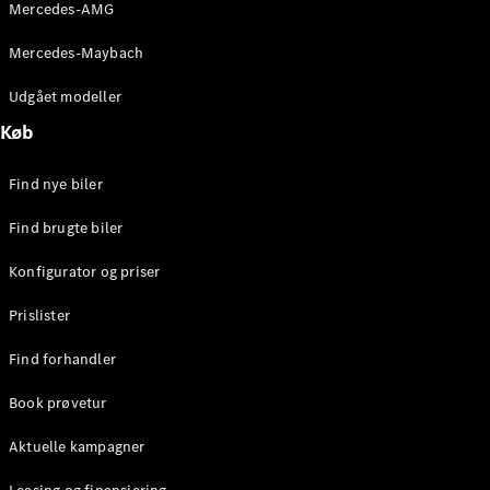
Mercedes-AMG
Brake
C-Klasse
Mercedes-Maybach
Stationcar
E-Klasse
Udgået modeller
Stationcar
E-Klasse
Køb
All-Terrain
Find nye biler
Konfigurator
Find brugte biler
Mercedes-
Benz Online
Konfigurator og priser
Showroom
Hatchback
Prislister
Find forhandler
Book prøvetur
Aktuelle kampagner
A-Klasse
Hatchback