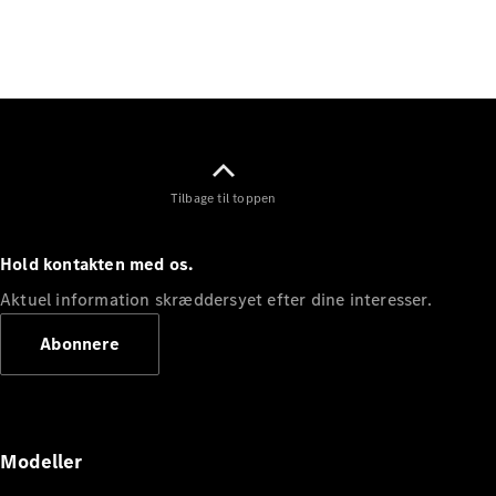
Elektrisk
SUV
EQS
Elektrisk
SUV
Mercedes-
Maybach
Elektrisk
EQS SUV
GLA
GLA
Ny
Elektrisk
Tilbage til toppen
GLA
Ny
GLB
Elektrisk
GLB
Hold kontakten med os.
GLC
Elektrisk
GLC
Aktuel information skræddersyet efter dine interesser.
GLC Coupé
Abonnere
GLE
GLE Coupé
GLS
Mercedes-
Maybach
Ny
Modeller
GLS
G-
Elektrisk