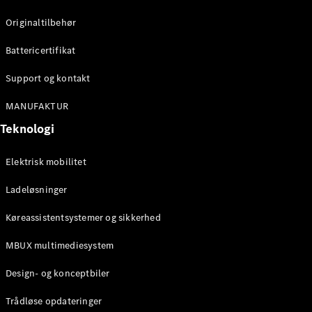
Originaltilbehør
Konfigurator
Mercedes-
Battericertifikat
Benz Online
Support og kontakt
Showroom
Cabriolet / Roadster
MANUFAKTUR
Teknologi
Elektrisk mobilitet
Ladeløsninger
Køreassistentsystemer og sikkerhed
Alle
MBUX multimediesystem
Cabriolets /
Roadsters
Design- og konceptbiler
CLE
Cabriolet
Trådløse opdateringer