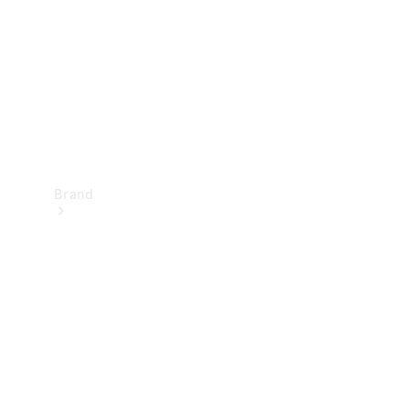
kontakt
Brand
Oplev
Mercedes-
Benz