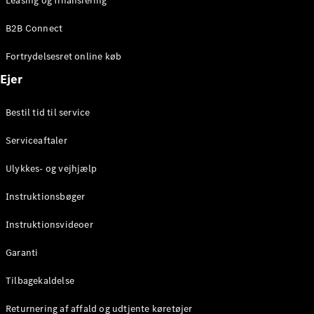
Leasing og finansiering
B2B Connect
Konfigurator
Mercedes-
Fortrydelsesret online køb
Benz Online
Ejer
Showroom
Coupé
Bestil tid til service
Serviceaftaler
Ulykkes- og vejhjælp
Alle Coupés
Instruktionsbøger
CLE Coupé
Mercedes-
Instruktionsvideoer
AMG GT
Garanti
Coupé
Mercedes-
Tilbagekaldelse
AMG GT
Elektrisk
4-dørs
Returnering af affald og udtjente køretøjer
coupé