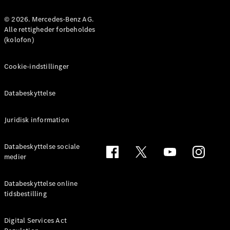
Benz Online
Showroom
© 2026. Mercedes-Benz AG.
MPV
Alle rettigheder forbeholdes
(kolofon)
Cookie-indstillinger
Databeskyttelse
Alle MPVs
EQV
Elektrisk
Juridisk information
V-Klasse
Marco Polo
Databeskyttelse sociale
medier
Konfigurator
Mercedes-
Benz Online
Databeskyttelse online
Showroom
tidsbestilling
Varebiler
Digital Services Act