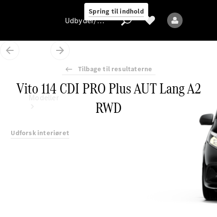
Spring til indhold
Udbyder/databeskyttelse
Tilbage til resultaterne
Vito 114 CDI PRO Plus AUT Lang A2
Udbyder/databeskyttelse
Modeller
RWD
Udforsk interiøret
Alle modeller
Nye modeller
Elektriske modeller