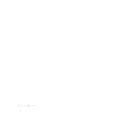
Dæk
Teknisk
tilbehør
Opladningsudstyr
Collection
Bilpleje
Services