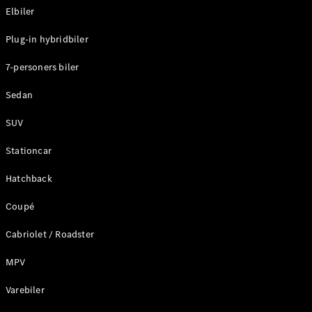
Klasse
Elbiler
G-Klasse
Plug-in hybridbiler
Konfigurator
7-personers biler
Mercedes-
Benz Online
Sedan
Showroom
Stationcar
SUV
Stationcar
Hatchback
Coupé
Alle
Stationcar
Cabriolet / Roadster
CLA
Shooting
MPV
Elektrisk
Brake
Varebiler
CLA
Shooting