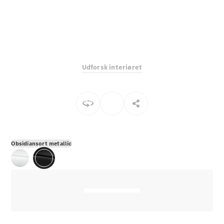
E-Klasse
Sedan
S-Klasse
Lang
Mercedes-
Maybach S-
Udforsk interiøret
Klasse
Konfigurator
Mercedes-
Benz Online
Showroom
SUV
Obsidiansort metallic
Alle SUVs
EQE