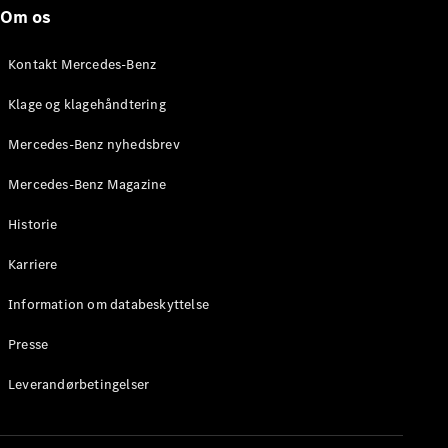
Mercedes-
Om os
AMG SL
Roadster
Kontakt Mercedes-Benz
Konfigurator
Klage og klagehåndtering
Mercedes-
Benz Online
Mercedes-Benz nyhedsbrev
Showroom
Grand Limousine
Mercedes-Benz Magazine
Historie
Karriere
Information om databeskyttelse
Presse
VLE
Elektrisk
Leverandørbetingelser
Konfigurator
Mercedes-