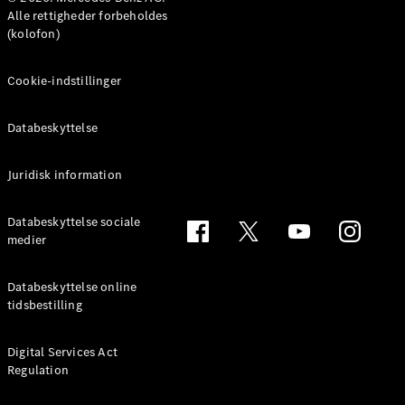
MPV
Alle rettigheder forbeholdes
(kolofon)
Cookie-indstillinger
Databeskyttelse
Alle MPVs
EQV
Elektrisk
V-Klasse
Juridisk information
Marco Polo
Databeskyttelse sociale
medier
Konfigurator
Mercedes-
Benz Online
Databeskyttelse online
Showroom
tidsbestilling
Varebiler
Digital Services Act
Regulation
Konfigurator