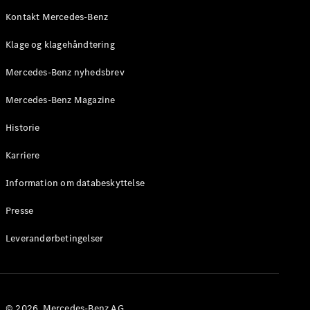
Roadster
Kontakt Mercedes-Benz
Konfigurator
Klage og klagehåndtering
Mercedes-
Benz Online
Mercedes-Benz nyhedsbrev
Showroom
Grand Limousine
Mercedes-Benz Magazine
Historie
Karriere
Information om databeskyttelse
Presse
VLE
Elektrisk
Leverandørbetingelser
Konfigurator
Mercedes-
Benz Online
Showroom
© 2026. Mercedes-Benz AG.