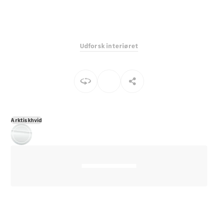
E-Klasse
Sedan
S-Klasse
Lang
Udforsk interiøret
Mercedes-
Maybach S-
Klasse
Konfigurator
Mercedes-
Benz Online
Arktiskhvid
Showroom
SUV
Alle SUVs
EQS