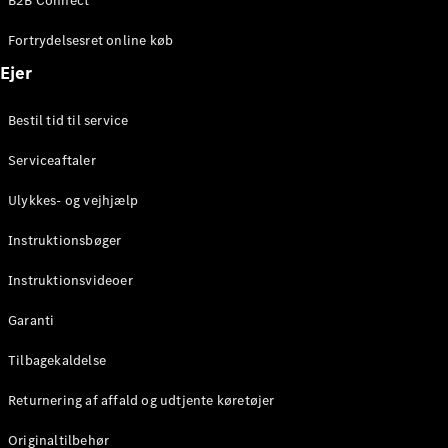
B2B Connect
Konfigurator
Mercedes-
Fortrydelsesret online køb
Benz Online
Showroom
Ejer
Coupé
Bestil tid til service
Serviceaftaler
Ulykkes- og vejhjælp
Alle Coupés
Instruktionsbøger
CLE Coupé
Mercedes-
Instruktionsvideoer
AMG GT
Coupé
Garanti
Mercedes-
Tilbagekaldelse
AMG GT
Elektrisk
4-dørs
Returnering af affald og udtjente køretøjer
coupé
Originaltilbehør