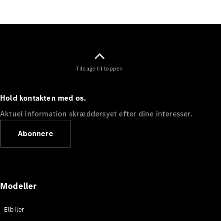
Elektrisk
SUV
Mercedes-
Maybach
Elektrisk
EQS SUV
GLA
GLA
Ny
Elektrisk
Tilbage til toppen
GLA
Ny
GLB
Elektrisk
GLB
Hold kontakten med os.
GLC
Elektrisk
GLC
Aktuel information skræddersyet efter dine interesser.
GLC Coupé
GLE
Abonnere
GLE Coupé
GLS
Mercedes-
Maybach
Ny
GLS
Modeller
G-
Elektrisk
Klasse
Elbiler
G-Klasse