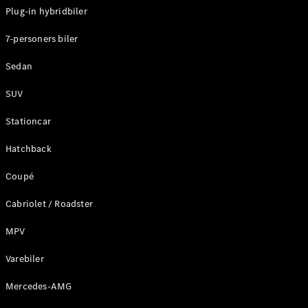
Plug-in hybridbiler
Konfigurator
7-personers biler
Mercedes-
Benz Online
Sedan
Showroom
Stationcar
SUV
Stationcar
Hatchback
Coupé
Alle
Stationcar
Cabriolet / Roadster
CLA
Shooting
Elektrisk
MPV
Brake
CLA
Varebiler
Shooting
Mercedes-AMG
Brake
C-Klasse