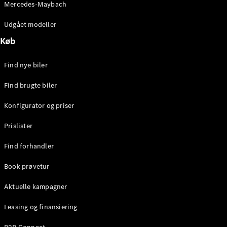
Mercedes-Maybach
Stationcar
E-Klasse
Udgået modeller
Stationcar
E-Klasse
Køb
All-Terrain
Find nye biler
Konfigurator
Find brugte biler
Mercedes-
Benz Online
Konfigurator og priser
Showroom
Hatchback
Prislister
Find forhandler
Book prøvetur
Aktuelle kampagner
A-Klasse
Hatchback
Leasing og finansiering