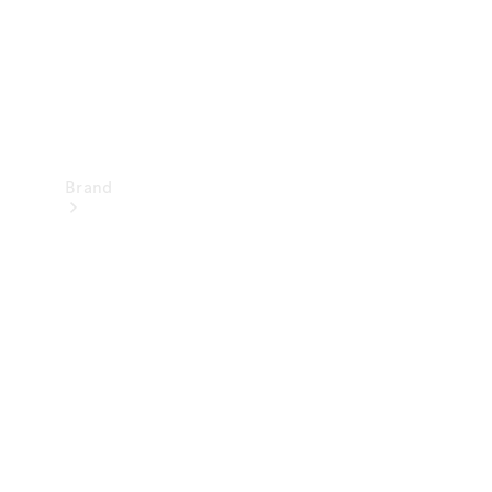
Brand
Oplev
Mercedes-
Benz