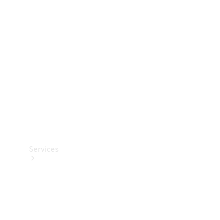
Teknisk
tilbehør
Opladningsudstyr
Collection
Bilpleje
Services