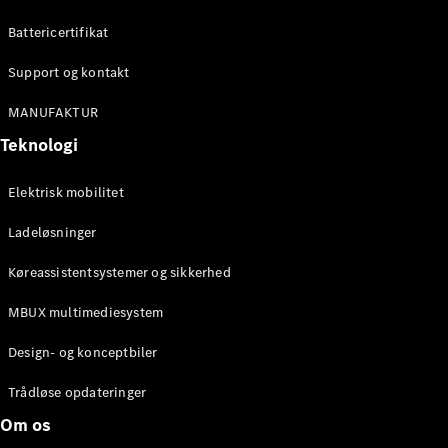
Konfigurator
Mercedes-
Battericertifikat
Benz Online
Showroom
Support og kontakt
Cabriolet / Roadster
MANUFAKTUR
Teknologi
Elektrisk mobilitet
Ladeløsninger
Køreassistentsystemer og sikkerhed
Alle
MBUX multimediesystem
Cabriolets /
Roadsters
Design- og konceptbiler
CLE
Cabriolet
Trådløse opdateringer
Mercedes-
Om os
AMG SL