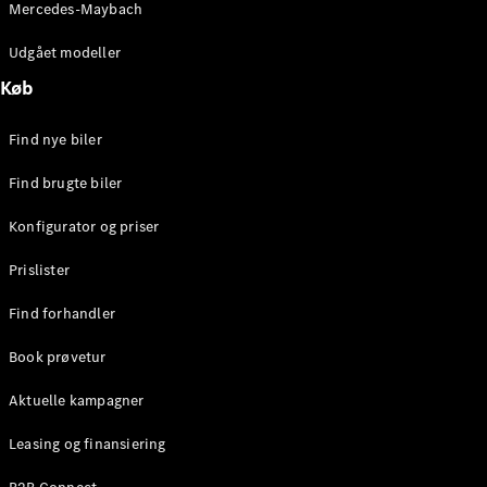
Mercedes-Maybach
Stationcar
E-Klasse
Udgået modeller
Stationcar
E-Klasse
Køb
All-Terrain
Find nye biler
Konfigurator
Find brugte biler
Mercedes-
Benz Online
Konfigurator og priser
Showroom
Hatchback
Prislister
Find forhandler
Book prøvetur
Aktuelle kampagner
A-Klasse
Hatchback
Leasing og finansiering