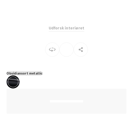
E-Klasse
Sedan
S-Klasse
Lang
Udforsk interiøret
Mercedes-
Maybach S-
Klasse
Konfigurator
Mercedes-
Benz Online
Obsidiansort metallic
Showroom
SUV
Alle SUVs
EQS