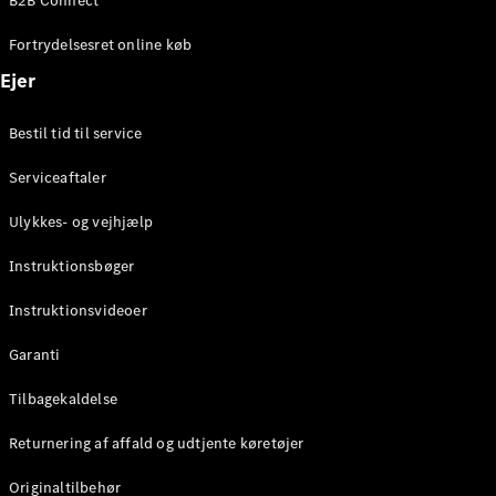
B2B Connect
Konfigurator
Mercedes-
Fortrydelsesret online køb
Benz Online
Showroom
Ejer
Coupé
Bestil tid til service
Serviceaftaler
Ulykkes- og vejhjælp
Alle Coupés
Instruktionsbøger
CLE Coupé
Mercedes-
Instruktionsvideoer
AMG GT
Coupé
Garanti
Mercedes-
Tilbagekaldelse
AMG GT
Elektrisk
4-dørs
Returnering af affald og udtjente køretøjer
coupé
Originaltilbehør