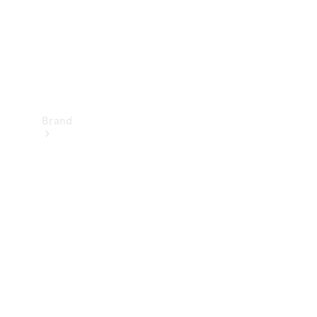
Brand
Oplev
Mercedes-
Benz