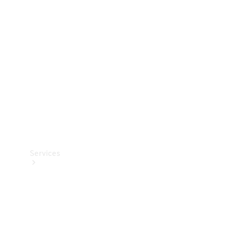
Teknisk
tilbehør
Opladningsudstyr
Collection
Bilpleje
Services