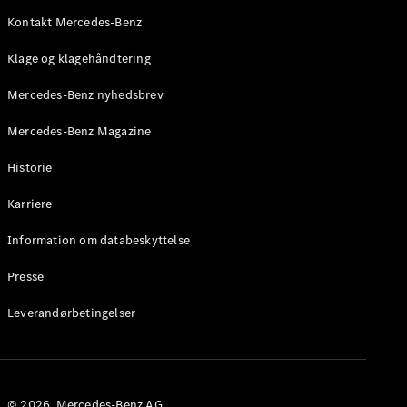
Roadster
Kontakt Mercedes-Benz
Konfigurator
Klage og klagehåndtering
Mercedes-
Benz Online
Mercedes-Benz nyhedsbrev
Showroom
Grand Limousine
Mercedes-Benz Magazine
Historie
Karriere
Information om databeskyttelse
Presse
VLE
Elektrisk
Leverandørbetingelser
Konfigurator
Mercedes-
Benz Online
Showroom
© 2026. Mercedes-Benz AG.