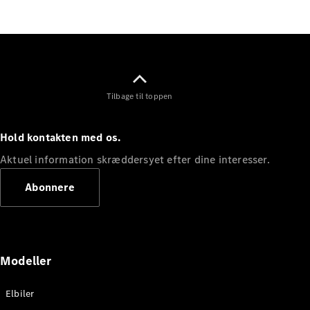
Elektrisk
SUV
Mercedes-
Maybach
Elektrisk
EQS SUV
GLA
GLA
Ny
Elektrisk
Tilbage til toppen
GLA
Ny
GLB
Elektrisk
GLB
Hold kontakten med os.
GLC
Elektrisk
GLC
Aktuel information skræddersyet efter dine interesser.
GLC Coupé
GLE
Abonnere
GLE Coupé
GLS
Mercedes-
Maybach
Ny
GLS
Modeller
G-
Elektrisk
Klasse
Elbiler
G-Klasse