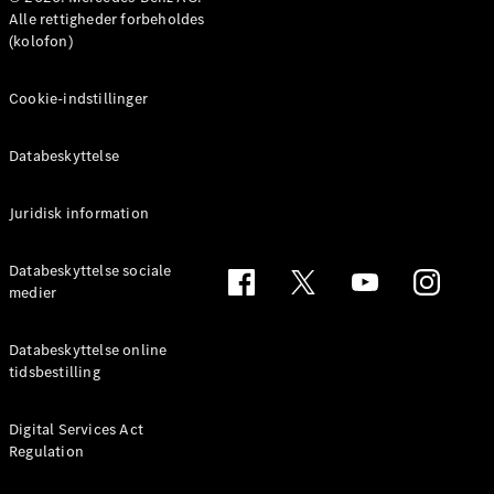
MPV
Alle rettigheder forbeholdes
(kolofon)
Cookie-indstillinger
Databeskyttelse
Alle MPVs
EQV
Elektrisk
V-Klasse
Juridisk information
Marco Polo
Databeskyttelse sociale
medier
Konfigurator
Mercedes-
Benz Online
Databeskyttelse online
Showroom
tidsbestilling
Varebiler
Digital Services Act
Regulation
Konfigurator