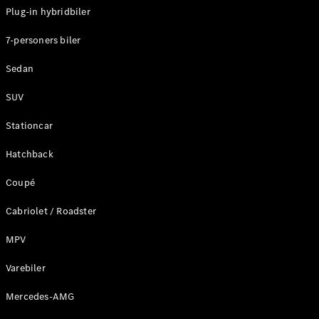
Plug-in hybridbiler
Konfigurator
7-personers biler
Mercedes-
Benz Online
Sedan
Showroom
Stationcar
SUV
Stationcar
Hatchback
Coupé
Alle
Stationcar
Cabriolet / Roadster
CLA
Shooting
Elektrisk
MPV
Brake
CLA
Varebiler
Shooting
Mercedes-AMG
Brake
C-Klasse