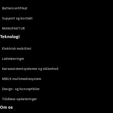
Konfigurator
Mercedes-
Battericertifikat
Benz Online
Showroom
Support og kontakt
Cabriolet / Roadster
MANUFAKTUR
Teknologi
Elektrisk mobilitet
Ladeløsninger
Køreassistentsystemer og sikkerhed
Alle
MBUX multimediesystem
Cabriolets /
Roadsters
Design- og konceptbiler
CLE
Cabriolet
Trådløse opdateringer
Mercedes-
Om os
AMG SL