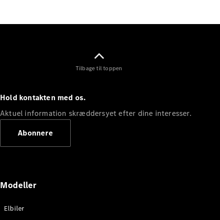
Elektrisk
SUV
Mercedes-
Maybach
Elektrisk
EQS SUV
GLA
GLA
Ny
Elektrisk
Tilbage til toppen
GLA
Ny
GLB
Elektrisk
GLB
Hold kontakten med os.
GLC
Elektrisk
GLC
Aktuel information skræddersyet efter dine interesser.
GLC Coupé
GLE
Abonnere
GLE Coupé
GLS
Mercedes-
Maybach
Ny
GLS
Modeller
G-
Elektrisk
Klasse
Elbiler
G-Klasse