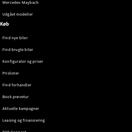
Mercedes-Maybach
Stationcar
E-Klasse
Udgået modeller
Stationcar
E-Klasse
Køb
All-Terrain
Find nye biler
Konfigurator
Find brugte biler
Mercedes-
Benz Online
Konfigurator og priser
Showroom
Hatchback
Prislister
Find forhandler
Book prøvetur
Aktuelle kampagner
A-Klasse
Hatchback
Leasing og finansiering