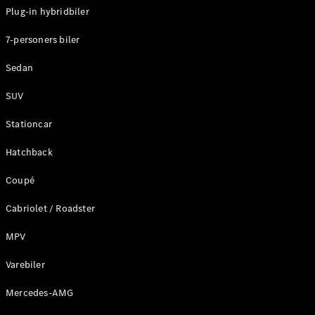
Plug-in hybridbiler
Konfigurator
7-personers biler
Mercedes-
Benz Online
Sedan
Showroom
Stationcar
SUV
Stationcar
Hatchback
Coupé
Alle
Stationcar
Cabriolet / Roadster
CLA
Shooting
Elektrisk
MPV
Brake
CLA
Varebiler
Shooting
Mercedes-AMG
Brake
C-Klasse