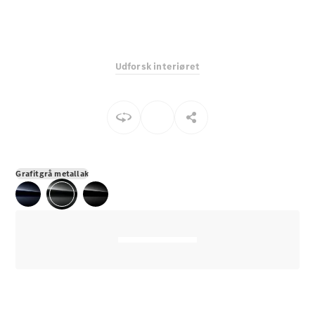
E-Klasse
Sedan
S-Klasse
Lang
Udforsk interiøret
Mercedes-
Maybach S-
Klasse
Konfigurator
Mercedes-
Benz Online
Grafitgrå metallak
Showroom
SUV
Alle SUVs
EQS