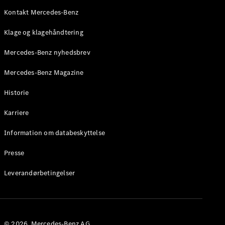
Roadster
Kontakt Mercedes-Benz
Konfigurator
Klage og klagehåndtering
Mercedes-
Benz Online
Mercedes-Benz nyhedsbrev
Showroom
Grand Limousine
Mercedes-Benz Magazine
Historie
Karriere
Information om databeskyttelse
Presse
VLE
Elektrisk
Leverandørbetingelser
Konfigurator
Mercedes-
Benz Online
Showroom
© 2026. Mercedes-Benz AG.