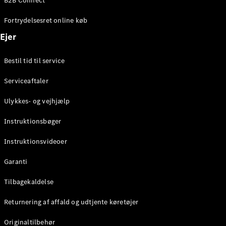
B2B Connect
Konfigurator
Mercedes-
Fortrydelsesret online køb
Benz Online
Showroom
Ejer
Coupé
Bestil tid til service
Serviceaftaler
Ulykkes- og vejhjælp
Alle Coupés
Instruktionsbøger
CLE Coupé
Mercedes-
Instruktionsvideoer
AMG GT
Coupé
Garanti
Mercedes-
Tilbagekaldelse
AMG GT
Elektrisk
4-dørs
Returnering af affald og udtjente køretøjer
coupé
Originaltilbehør