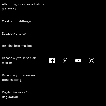
MPV
Alle rettigheder forbeholdes
(kolofon)
Cookie-indstillinger
Databeskyttelse
Alle MPVs
EQV
Elektrisk
V-Klasse
Juridisk information
Marco Polo
Databeskyttelse sociale
medier
Konfigurator
Mercedes-
Benz Online
Databeskyttelse online
Showroom
tidsbestilling
Varebiler
Digital Services Act
Regulation
Konfigurator