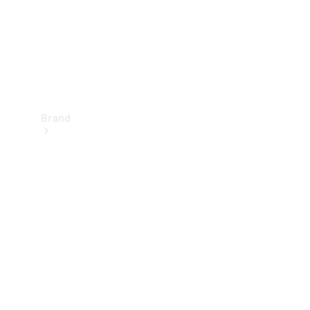
Brand
Oplev
Mercedes-
Benz