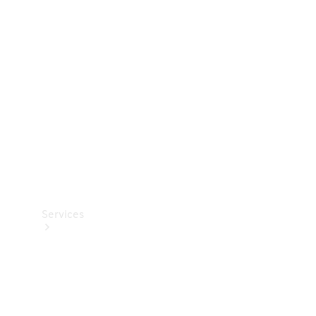
Teknisk
tilbehør
Opladningsudstyr
Collection
Bilpleje
Services