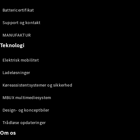
Konfigurator
Mercedes-
Battericertifikat
Benz Online
Showroom
Support og kontakt
Cabriolet / Roadster
MANUFAKTUR
Teknologi
Elektrisk mobilitet
Ladeløsninger
Køreassistentsystemer og sikkerhed
Alle
MBUX multimediesystem
Cabriolets /
Roadsters
Design- og konceptbiler
CLE
Cabriolet
Trådløse opdateringer
Mercedes-
Om os
AMG SL