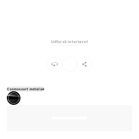
E-Klasse
Sedan
S-Klasse
Lang
Mercedes-
Maybach S-
Udforsk interiøret
Klasse
Konfigurator
Mercedes-
Benz Online
Showroom
SUV
Cosmossort metallak
Alle SUVs
EQS