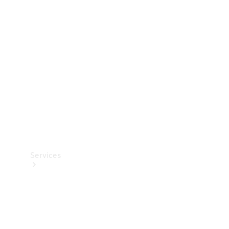
Teknisk
tilbehør
Opladningsudstyr
Collection
Bilpleje
Services