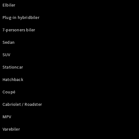
Elbiler
Konfigurator
Plug-in hybridbiler
Mercedes-
Benz Online
7-personers biler
Showroom
Stationcar
Sedan
SUV
Stationcar
Hatchback
Alle
Stationcar
Coupé
CLA
Shooting
Elektrisk
Cabriolet / Roadster
Brake
CLA
MPV
Shooting
Varebiler
Brake
C-Klasse