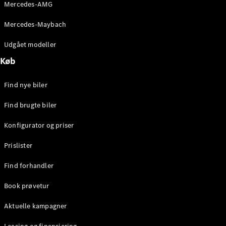
Mercedes-AMG
Stationcar
E-Klasse
Mercedes-Maybach
Stationcar
E-Klasse
Udgået modeller
All-Terrain
Køb
Konfigurator
Find nye biler
Mercedes-
Benz Online
Find brugte biler
Showroom
Hatchback
Konfigurator og priser
Prislister
Find forhandler
Book prøvetur
A-Klasse
Hatchback
Aktuelle kampagner