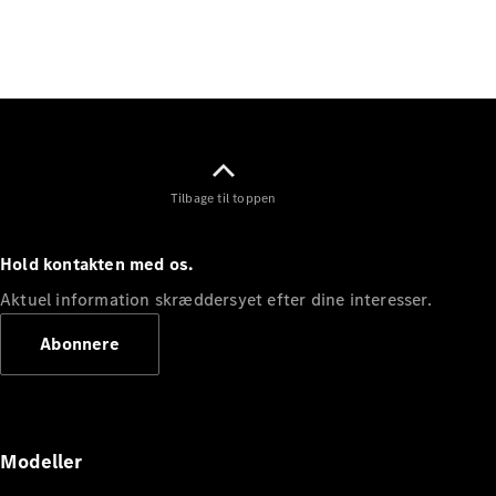
Elektrisk
SUV
Mercedes-
Maybach
Elektrisk
EQS SUV
GLA
GLA
Ny
Elektrisk
GLA
Ny
GLB
Elektrisk
Tilbage til toppen
GLB
GLC
Elektrisk
GLC
Hold kontakten med os.
GLC Coupé
GLE
Aktuel information skræddersyet efter dine interesser.
GLE Coupé
Abonnere
GLS
Mercedes-
Maybach
Ny
GLS
G-
Elektrisk
Modeller
Klasse
G-Klasse