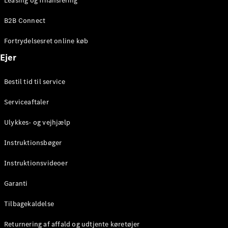
Leasing og finansiering
Konfigurator
Mercedes-
B2B Connect
Benz Online
Showroom
Fortrydelsesret online køb
Coupé
Ejer
Bestil tid til service
Serviceaftaler
Alle Coupés
Ulykkes- og vejhjælp
CLE Coupé
Mercedes-
Instruktionsbøger
AMG GT
Coupé
Instruktionsvideoer
Mercedes-
Garanti
AMG GT
Elektrisk
4-dørs
Tilbagekaldelse
coupé
Returnering af affald og udtjente køretøjer