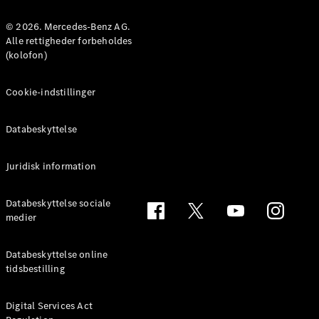
MPV
© 2026. Mercedes-Benz AG.
Alle rettigheder forbeholdes
(kolofon)
Cookie-indstillinger
Alle MPVs
EQV
Elektrisk
Databeskyttelse
V-Klasse
Marco Polo
Juridisk information
Konfigurator
Databeskyttelse sociale
Mercedes-
medier
Benz Online
Showroom
Databeskyttelse online
tidsbestilling
Varebiler
Digital Services Act
Konfigurator