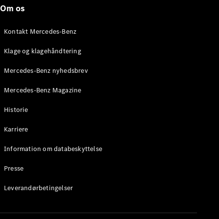
Roadster
Om os
Konfigurator
Kontakt Mercedes-Benz
Mercedes-
Benz Online
Klage og klagehåndtering
Showroom
Grand Limousine
Mercedes-Benz nyhedsbrev
Mercedes-Benz Magazine
Historie
Karriere
Information om databeskyttelse
VLE
Elektrisk
Presse
Konfigurator
Leverandørbetingelser
Mercedes-
Benz Online
Showroom