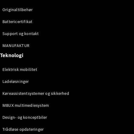
Konfigurator
Mercedes-
Originaltilbehør
Benz Online
Showroom
Battericertifikat
Cabriolet / Roadster
Support og kontakt
MANUFAKTUR
Teknologi
Elektrisk mobilitet
Ladeløsninger
Alle
Køreassistentsystemer og sikkerhed
Cabriolets /
Roadsters
MBUX multimediesystem
CLE
Cabriolet
Design- og konceptbiler
Mercedes-
AMG SL
Trådløse opdateringer