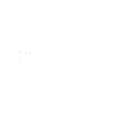
Brand
Oplev
Mercedes-
Benz