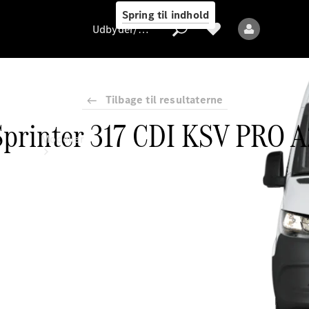
Spring til indhold
Udbyder/databeskyttelse
Tilbage til resultaterne
Sprinter 317 CDI KSV PRO A
Udbyder/databeskyttelse
Modeller
Alle modeller
Nye modeller
Elektriske modeller