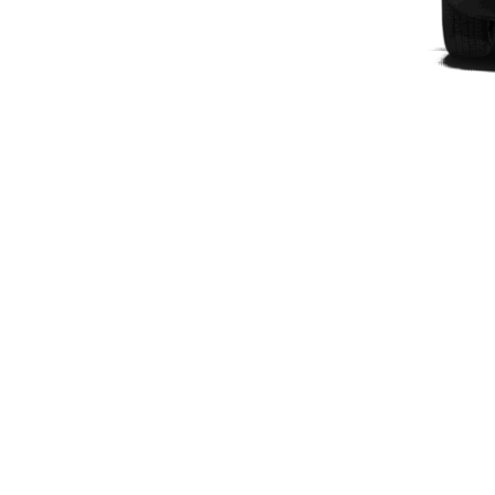
Plug-in-hybrid modeller
Sedan
Alle Sedans
CLA
Elektrisk
CLA
C-Klasse
Sedan
C-
Klasse
Elektrisk
Sedan
EQE
Elektrisk
Sedan
EQS
Elektrisk
Sedan