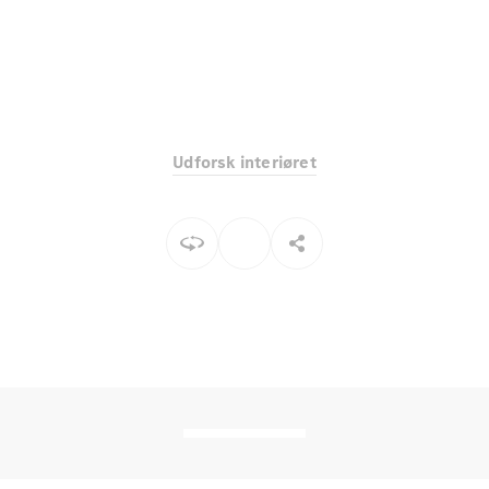
Elektrisk
SUV
Mercedes-
Maybach
Elektrisk
EQS SUV
GLA
GLA
Ny
Elektrisk
GLA
Ny
Udforsk interiøret
GLB
Elektrisk
GLB
GLC
Elektrisk
GLC
GLC Coupé
GLE
GLE Coupé
GLS
Mercedes-
Maybach
Ny
GLS
G-
Elektrisk
Klasse
G-Klasse