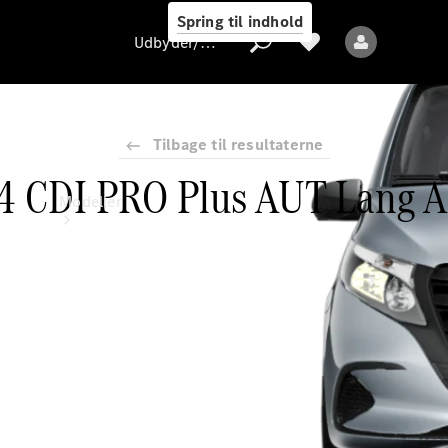
Spring til indhold
Udbyder/databeskyttelse
Tilbage til resultaterne
14 CDI PRO Plus AUT Lang
Udbyder/databeskyttelse
Modeller
Alle modeller
Nye modeller
Elektriske modeller