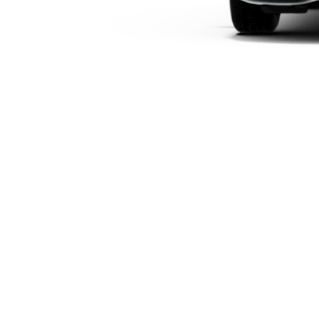
Plug-in-hybrid modeller
Sedan
Alle Sedans
CLA
Elektrisk
CLA
C-Klasse
Sedan
C-
Klasse
Elektrisk
Sedan
EQE
Elektrisk
Sedan
EQS
Elektrisk
Sedan