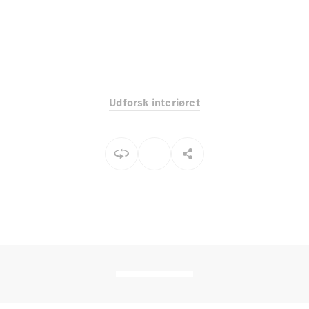
Elektrisk
SUV
Mercedes-
Maybach
Elektrisk
EQS SUV
GLA
GLA
Ny
Elektrisk
GLA
Ny
Udforsk interiøret
GLB
Elektrisk
GLB
GLC
Elektrisk
GLC
GLC Coupé
GLE
GLE Coupé
GLS
Mercedes-
Maybach
Ny
GLS
G-
Elektrisk
Klasse
G-Klasse