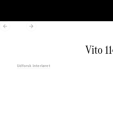
Vito 1
Udforsk interiøret