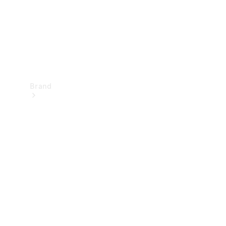
Brand
Oplev
Mercedes-
Benz