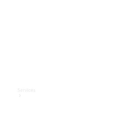
Teknisk
tilbehør
Opladningsudstyr
Collection
Bilpleje
Services