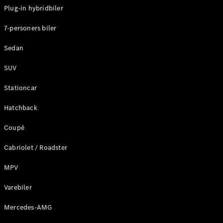
Plug-in hybridbiler
Konfigurator
7-personers biler
Mercedes-
Benz Online
Sedan
Showroom
Stationcar
SUV
Stationcar
Hatchback
Coupé
Alle
Stationcar
Cabriolet / Roadster
CLA
Shooting
Elektrisk
MPV
Brake
CLA
Varebiler
Shooting
Mercedes-AMG
Brake
C-Klasse