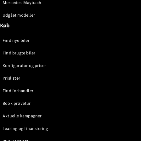
Mercedes-Maybach
Stationcar
E-Klasse
Udgået modeller
Stationcar
E-Klasse
Køb
All-Terrain
Find nye biler
Konfigurator
Find brugte biler
Mercedes-
Benz Online
Konfigurator og priser
Showroom
Hatchback
Prislister
Find forhandler
Book prøvetur
Aktuelle kampagner
A-Klasse
Hatchback
Leasing og finansiering