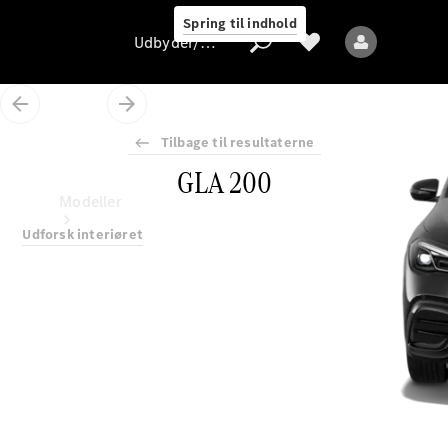
Spring til indhold
Udbyder/databeskyttelse
Tilbage til resultaterne
GLA 200
Udbyder/databeskyttelse
Modeller
Udforsk interiøret
Alle modeller
Nye modeller
Elektriske modeller