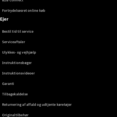
B2B Connect
Konfigurator
Mercedes-
Fortrydelsesret online køb
Benz Online
Showroom
Ejer
Coupé
Bestil tid til service
Serviceaftaler
Ulykkes- og vejhjælp
Alle Coupés
Instruktionsbøger
CLE Coupé
Mercedes-
Instruktionsvideoer
AMG GT
Coupé
Garanti
Mercedes-
Tilbagekaldelse
AMG GT
Elektrisk
4-dørs
Returnering af affald og udtjente køretøjer
coupé
Originaltilbehør