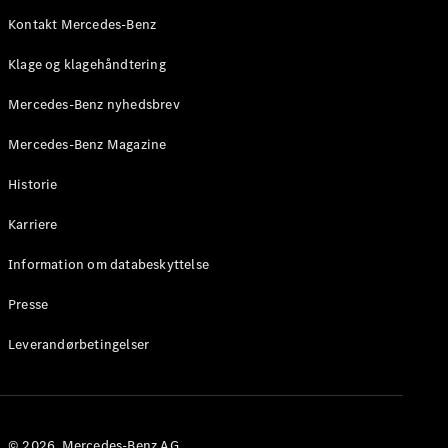
Roadster
Kontakt Mercedes-Benz
Konfigurator
Klage og klagehåndtering
Mercedes-
Benz Online
Mercedes-Benz nyhedsbrev
Showroom
Grand Limousine
Mercedes-Benz Magazine
Historie
Karriere
Information om databeskyttelse
Presse
VLE
Elektrisk
Leverandørbetingelser
Konfigurator
Mercedes-
Benz Online
Showroom
© 2026. Mercedes-Benz AG.