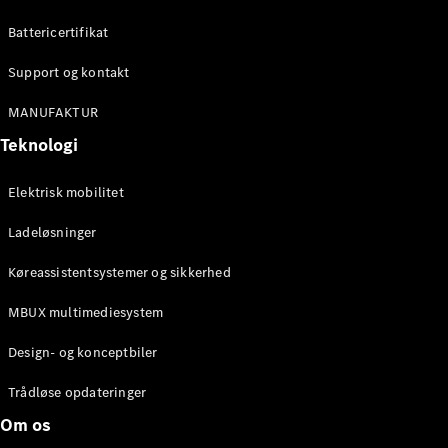
Konfigurator
Mercedes-
Battericertifikat
Benz Online
Showroom
Support og kontakt
Cabriolet / Roadster
MANUFAKTUR
Teknologi
Elektrisk mobilitet
Ladeløsninger
Køreassistentsystemer og sikkerhed
Alle
MBUX multimediesystem
Cabriolets /
Roadsters
Design- og konceptbiler
CLE
Cabriolet
Trådløse opdateringer
Mercedes-
Om os
AMG SL