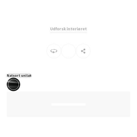
E-Klasse
Sedan
S-Klasse
Lang
Udforsk interiøret
Mercedes-
Maybach S-
Klasse
Konfigurator
Mercedes-
Benz Online
Natsort unilak
Showroom
SUV
Alle SUVs
EQS