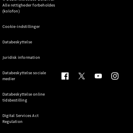
MPV
Alle rettigheder forbeholdes
(kolofon)
Cookie-indstillinger
Databeskyttelse
Alle MPVs
EQV
Elektrisk
V-Klasse
Juridisk information
Marco Polo
Databeskyttelse sociale
medier
Konfigurator
Mercedes-
Benz Online
Databeskyttelse online
Showroom
tidsbestilling
Varebiler
Digital Services Act
Regulation
Konfigurator