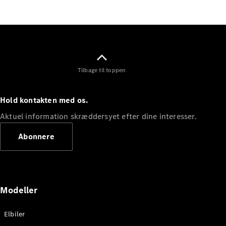
Elektrisk
SUV
Mercedes-
Maybach
Elektrisk
EQS SUV
GLA
GLA
Ny
Elektrisk
Tilbage til toppen
GLA
Ny
GLB
Elektrisk
GLB
Hold kontakten med os.
GLC
Elektrisk
GLC
Aktuel information skræddersyet efter dine interesser.
GLC Coupé
GLE
Abonnere
GLE Coupé
GLS
Mercedes-
Maybach
Ny
GLS
Modeller
G-
Elektrisk
Klasse
Elbiler
G-Klasse