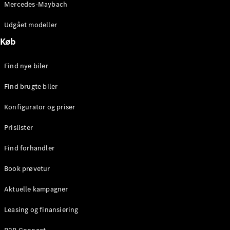
Mercedes-Maybach
Stationcar
E-Klasse
Udgået modeller
Stationcar
E-Klasse
Køb
All-Terrain
Find nye biler
Konfigurator
Find brugte biler
Mercedes-
Benz Online
Konfigurator og priser
Showroom
Hatchback
Prislister
Find forhandler
Book prøvetur
Aktuelle kampagner
A-Klasse
Hatchback
Leasing og finansiering