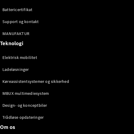
Konfigurator
Mercedes-
Battericertifikat
Benz Online
Showroom
Support og kontakt
Cabriolet / Roadster
MANUFAKTUR
Teknologi
Elektrisk mobilitet
Ladeløsninger
Køreassistentsystemer og sikkerhed
Alle
MBUX multimediesystem
Cabriolets /
Roadsters
Design- og konceptbiler
CLE
Cabriolet
Trådløse opdateringer
Mercedes-
Om os
AMG SL