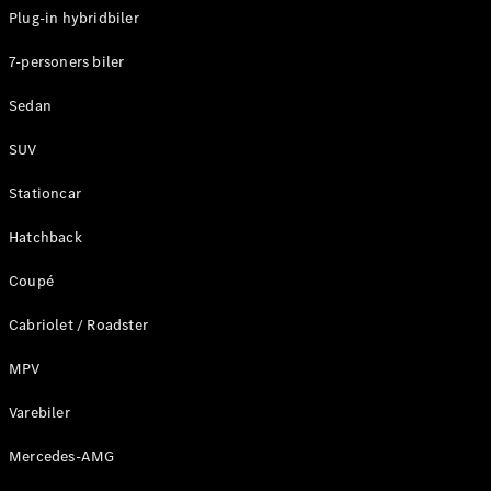
Plug-in hybridbiler
Konfigurator
7-personers biler
Mercedes-
Benz Online
Sedan
Showroom
Stationcar
SUV
Stationcar
Hatchback
Coupé
Alle
Stationcar
Cabriolet / Roadster
CLA
Shooting
Elektrisk
MPV
Brake
CLA
Varebiler
Shooting
Mercedes-AMG
Brake
C-Klasse