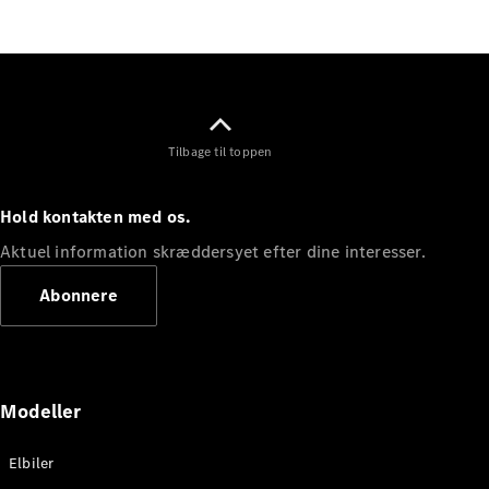
Elektrisk
SUV
Mercedes-
Maybach
Elektrisk
EQS SUV
GLA
GLA
Ny
Elektrisk
Tilbage til toppen
GLA
Ny
GLB
Elektrisk
GLB
Hold kontakten med os.
GLC
Elektrisk
GLC
Aktuel information skræddersyet efter dine interesser.
GLC Coupé
GLE
Abonnere
GLE Coupé
GLS
Mercedes-
Maybach
Ny
GLS
Modeller
G-
Elektrisk
Klasse
Elbiler
G-Klasse