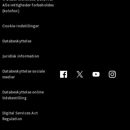
MPV
Alle rettigheder forbeholdes
(kolofon)
Cookie-indstillinger
Databeskyttelse
Alle MPVs
EQV
Elektrisk
V-Klasse
Juridisk information
Marco Polo
Databeskyttelse sociale
medier
Konfigurator
Mercedes-
Benz Online
Databeskyttelse online
Showroom
tidsbestilling
Varebiler
Digital Services Act
Regulation
Konfigurator