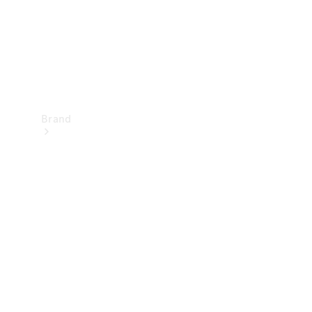
Brand
Oplev
Mercedes-
Benz