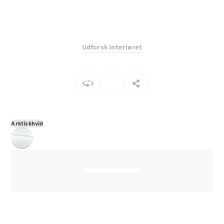
E-Klasse
Sedan
S-Klasse
Lang
Udforsk interiøret
Mercedes-
Maybach S-
Klasse
Konfigurator
Mercedes-
Benz Online
Arktiskhvid
Showroom
SUV
Alle SUVs
EQS