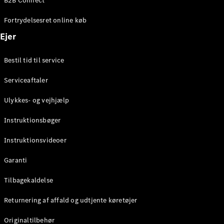
B2B Connect
Konfigurator
Mercedes-
Fortrydelsesret online køb
Benz Online
Showroom
Ejer
Coupé
Bestil tid til service
Serviceaftaler
Ulykkes- og vejhjælp
Alle Coupés
Instruktionsbøger
CLE Coupé
Mercedes-
Instruktionsvideoer
AMG GT
Coupé
Garanti
Mercedes-
Tilbagekaldelse
AMG GT
Elektrisk
4-dørs
Returnering af affald og udtjente køretøjer
coupé
Originaltilbehør