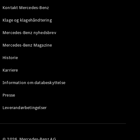
Roadster
Kontakt Mercedes-Benz
Konfigurator
Klage og klagehåndtering
Mercedes-
Benz Online
Mercedes-Benz nyhedsbrev
Showroom
Grand Limousine
Mercedes-Benz Magazine
Historie
Karriere
Information om databeskyttelse
Presse
VLE
Elektrisk
Leverandørbetingelser
Konfigurator
Mercedes-
Benz Online
Showroom
© 2026. Mercedes-Benz AG.