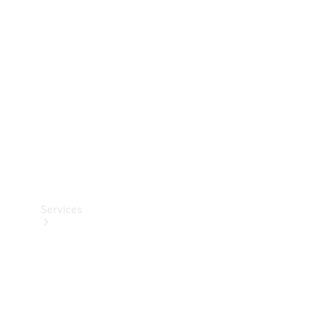
Teknisk
tilbehør
Opladningsudstyr
Collection
Bilpleje
Services