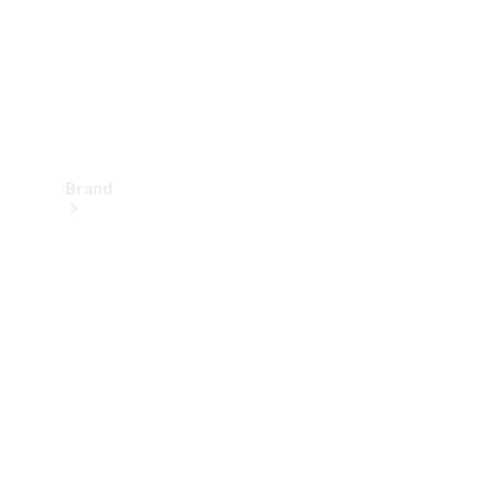
Brand
Oplev
Mercedes-
Benz