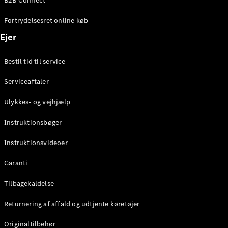
B2B Connect
Konfigurator
Mercedes-
Fortrydelsesret online køb
Benz Online
Showroom
Ejer
Coupé
Bestil tid til service
Serviceaftaler
Ulykkes- og vejhjælp
Alle Coupés
Instruktionsbøger
CLE Coupé
Mercedes-
Instruktionsvideoer
AMG GT
Coupé
Garanti
Mercedes-
Tilbagekaldelse
AMG GT
Elektrisk
4-dørs
Returnering af affald og udtjente køretøjer
coupé
Originaltilbehør