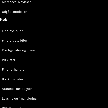
Mercedes-Maybach
Stationcar
E-Klasse
Udgået modeller
Stationcar
E-Klasse
Køb
All-Terrain
Find nye biler
Konfigurator
Find brugte biler
Mercedes-
Benz Online
Konfigurator og priser
Showroom
Hatchback
Prislister
Find forhandler
Book prøvetur
Aktuelle kampagner
A-Klasse
Hatchback
Leasing og finansiering