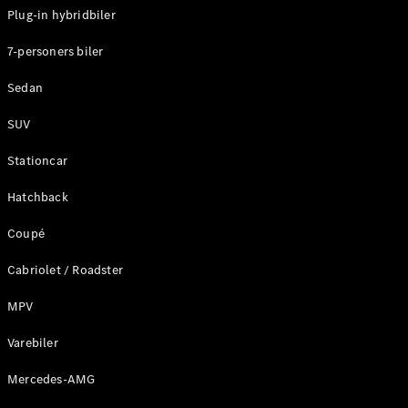
Plug-in hybridbiler
Konfigurator
7-personers biler
Mercedes-
Benz Online
Sedan
Showroom
Stationcar
SUV
Stationcar
Hatchback
Coupé
Alle
Stationcar
Cabriolet / Roadster
CLA
Shooting
Elektrisk
MPV
Brake
CLA
Varebiler
Shooting
Mercedes-AMG
Brake
C-Klasse