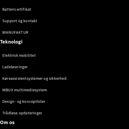
Konfigurator
Mercedes-
Battericertifikat
Benz Online
Showroom
Support og kontakt
Cabriolet / Roadster
MANUFAKTUR
Teknologi
Elektrisk mobilitet
Ladeløsninger
Køreassistentsystemer og sikkerhed
Alle
MBUX multimediesystem
Cabriolets /
Roadsters
Design- og konceptbiler
CLE
Cabriolet
Trådløse opdateringer
Mercedes-
Om os
AMG SL