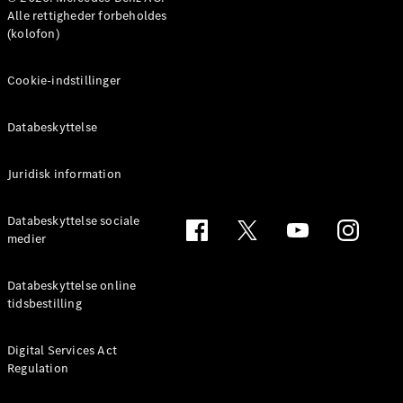
MPV
Alle rettigheder forbeholdes
(kolofon)
Cookie-indstillinger
Databeskyttelse
Alle MPVs
EQV
Elektrisk
V-Klasse
Juridisk information
Marco Polo
Databeskyttelse sociale
medier
Konfigurator
Mercedes-
Benz Online
Databeskyttelse online
Showroom
tidsbestilling
Varebiler
Digital Services Act
Regulation
Konfigurator