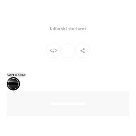
E-Klasse
Sedan
S-Klasse
Lang
Udforsk interiøret
Mercedes-
Maybach S-
Klasse
Konfigurator
Mercedes-
Benz Online
Sort unilak
Showroom
SUV
Alle SUVs
EQS