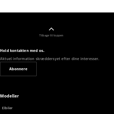
Elektrisk
SUV
Mercedes-
Maybach
Elektrisk
EQS SUV
GLA
GLA
Ny
Elektrisk
Tilbage til toppen
GLA
Ny
GLB
Elektrisk
GLB
Hold kontakten med os.
GLC
Elektrisk
GLC
Aktuel information skræddersyet efter dine interesser.
GLC Coupé
GLE
Abonnere
GLE Coupé
GLS
Mercedes-
Maybach
Ny
GLS
Modeller
G-
Elektrisk
Klasse
Elbiler
G-Klasse