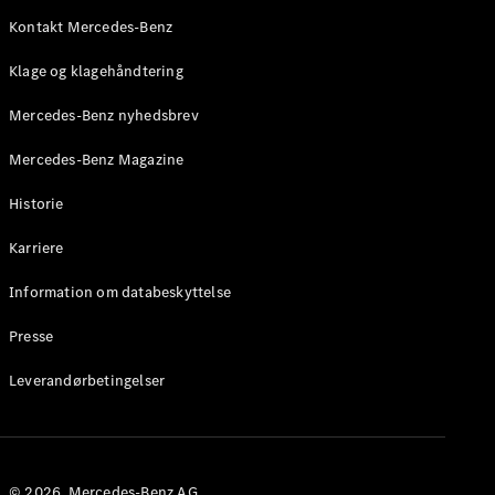
Roadster
Kontakt Mercedes-Benz
Konfigurator
Klage og klagehåndtering
Mercedes-
Benz Online
Mercedes-Benz nyhedsbrev
Showroom
Grand Limousine
Mercedes-Benz Magazine
Historie
Karriere
Information om databeskyttelse
Presse
VLE
Elektrisk
Leverandørbetingelser
Konfigurator
Mercedes-
Benz Online
Showroom
© 2026. Mercedes-Benz AG.