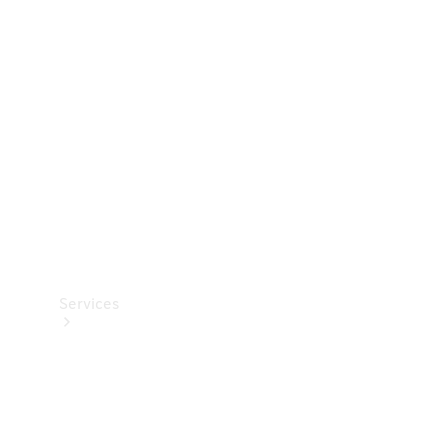
Teknisk
tilbehør
Opladningsudstyr
Collection
Bilpleje
Services