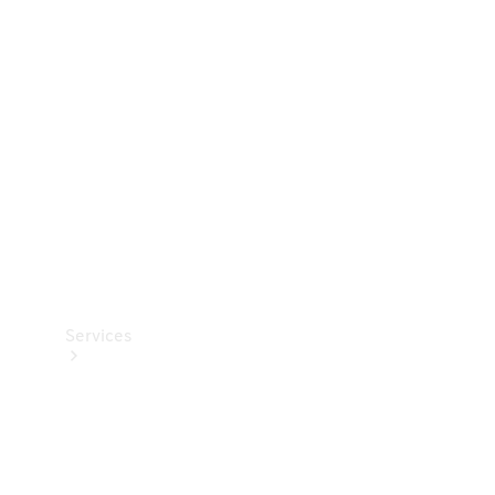
Teknisk
tilbehør
Opladningsudstyr
Collection
Bilpleje
Services