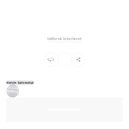
E-Klasse
Sedan
S-Klasse
Lang
Mercedes-
Maybach S-
Udforsk interiøret
Klasse
Konfigurator
Mercedes-
Benz Online
Showroom
SUV
Helvin Sølvmetal
Alle SUVs
EQS