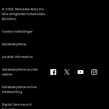
MPV
© 2026. Mercedes-Benz AG.
Alle rettigheder forbeholdes
(kolofon)
Cookie-indstillinger
Alle MPVs
EQV
Elektrisk
Databeskyttelse
V-Klasse
Marco Polo
Juridisk information
Konfigurator
Databeskyttelse sociale
Mercedes-
medier
Benz Online
Showroom
Databeskyttelse online
tidsbestilling
Varebiler
Digital Services Act
Konfigurator