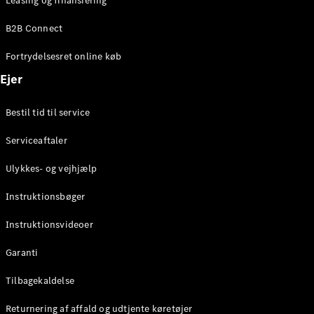
Leasing og finansiering
Konfigurator
Mercedes-
B2B Connect
Benz Online
Showroom
Fortrydelsesret online køb
Coupé
Ejer
Bestil tid til service
Serviceaftaler
Alle Coupés
Ulykkes- og vejhjælp
CLE Coupé
Mercedes-
Instruktionsbøger
AMG GT
Coupé
Instruktionsvideoer
Mercedes-
Garanti
AMG GT
Elektrisk
4-dørs
Tilbagekaldelse
coupé
Returnering af affald og udtjente køretøjer