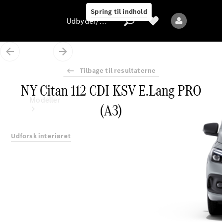
Spring til indhold
Udbyder/databeskyttelse
Tilbage til resultaterne
NY Citan 112 CDI KSV E.Lang PRO
Udbyder/databeskyttelse
Modeller
(A3)
Udforsk interiøret
Alle modeller
Nye modeller
Elektriske modeller