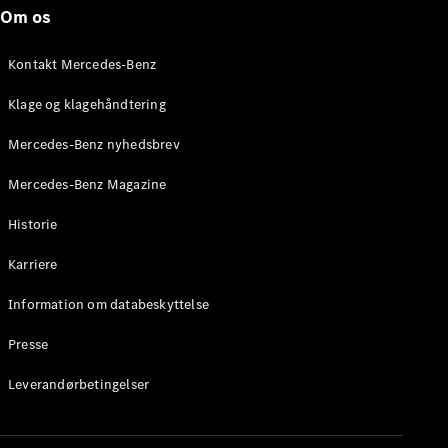
Roadster
Om os
Konfigurator
Kontakt Mercedes-Benz
Mercedes-
Benz Online
Klage og klagehåndtering
Showroom
Grand Limousine
Mercedes-Benz nyhedsbrev
Mercedes-Benz Magazine
Historie
Karriere
Information om databeskyttelse
VLE
Elektrisk
Presse
Konfigurator
Leverandørbetingelser
Mercedes-
Benz Online
Showroom