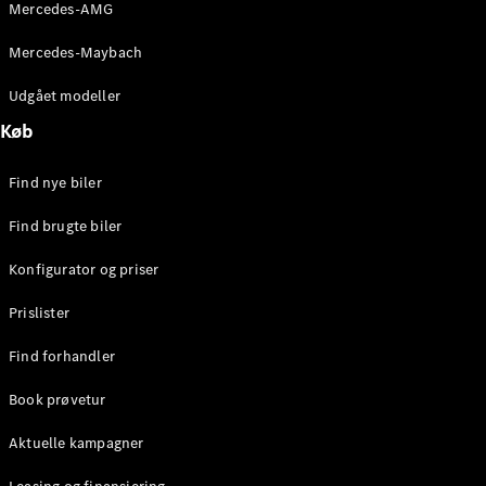
Mercedes-AMG
Stationcar
E-Klasse
Mercedes-Maybach
Stationcar
E-Klasse
Udgået modeller
All-Terrain
Køb
Konfigurator
Find nye biler
Mercedes-
Benz Online
Find brugte biler
Showroom
Hatchback
Konfigurator og priser
Prislister
Find forhandler
Book prøvetur
A-Klasse
Hatchback
Aktuelle kampagner