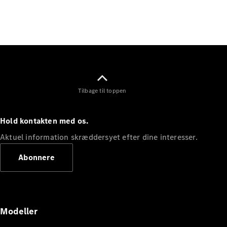
Elektrisk
SUV
Mercedes-
Maybach
Elektrisk
EQS SUV
GLA
GLA
Ny
Elektrisk
GLA
Ny
GLB
Elektrisk
Tilbage til toppen
GLB
GLC
Elektrisk
GLC
Hold kontakten med os.
GLC Coupé
GLE
Aktuel information skræddersyet efter dine interesser.
GLE Coupé
Abonnere
GLS
Mercedes-
Maybach
Ny
GLS
G-
Elektrisk
Modeller
Klasse
G-Klasse