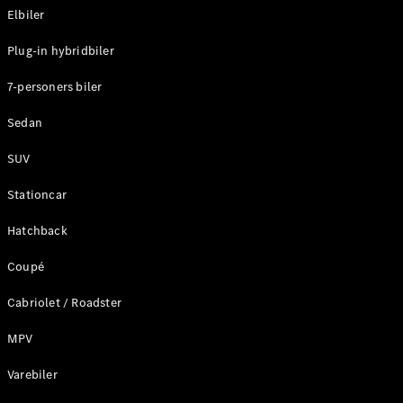
Elbiler
Konfigurator
Plug-in hybridbiler
Mercedes-
Benz Online
7-personers biler
Showroom
Stationcar
Sedan
SUV
Stationcar
Hatchback
Alle
Stationcar
Coupé
CLA
Shooting
Elektrisk
Cabriolet / Roadster
Brake
CLA
MPV
Shooting
Varebiler
Brake
C-Klasse