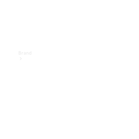
Brand
Oplev
Mercedes-
Benz