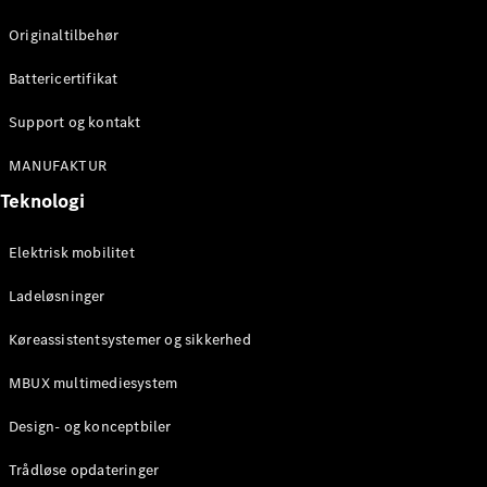
Konfigurator
Mercedes-
Originaltilbehør
Benz Online
Showroom
Battericertifikat
Cabriolet / Roadster
Support og kontakt
MANUFAKTUR
Teknologi
Elektrisk mobilitet
Ladeløsninger
Alle
Køreassistentsystemer og sikkerhed
Cabriolets /
Roadsters
MBUX multimediesystem
CLE
Cabriolet
Design- og konceptbiler
Mercedes-
AMG SL
Trådløse opdateringer