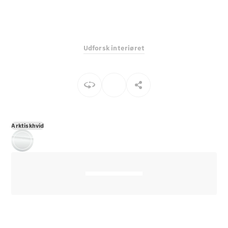
E-Klasse
Sedan
S-Klasse
Lang
Udforsk interiøret
Mercedes-
Maybach S-
Klasse
Konfigurator
Mercedes-
Benz Online
Arktiskhvid
Showroom
SUV
Alle SUVs
EQS