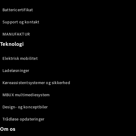
Konfigurator
Mercedes-
Battericertifikat
Benz Online
Showroom
Support og kontakt
Cabriolet / Roadster
MANUFAKTUR
Teknologi
Elektrisk mobilitet
Ladeløsninger
Køreassistentsystemer og sikkerhed
Alle
MBUX multimediesystem
Cabriolets /
Roadsters
Design- og konceptbiler
CLE
Cabriolet
Trådløse opdateringer
Mercedes-
Om os
AMG SL