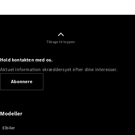
Elektrisk
SUV
Mercedes-
Maybach
Elektrisk
EQS SUV
GLA
GLA
Ny
Elektrisk
Tilbage til toppen
GLA
Ny
GLB
Elektrisk
GLB
Hold kontakten med os.
GLC
Elektrisk
GLC
Aktuel information skræddersyet efter dine interesser.
GLC Coupé
GLE
Abonnere
GLE Coupé
GLS
Mercedes-
Maybach
Ny
GLS
Modeller
G-
Elektrisk
Klasse
Elbiler
G-Klasse