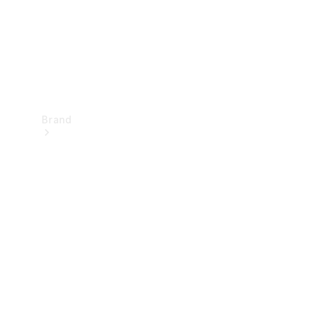
Brand
Oplev
Mercedes-
Benz