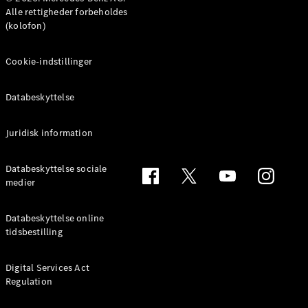
MPV
Alle rettigheder forbeholdes
(kolofon)
Cookie-indstillinger
Databeskyttelse
Alle MPVs
EQV
Elektrisk
V-Klasse
Juridisk information
Marco Polo
Databeskyttelse sociale
medier
Konfigurator
Mercedes-
Benz Online
Databeskyttelse online
Showroom
tidsbestilling
Varebiler
Digital Services Act
Regulation
Konfigurator