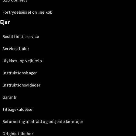
B2B Connect
Konfigurator
Mercedes-
Fortrydelsesret online køb
Benz Online
Showroom
Ejer
Coupé
Bestil tid til service
Serviceaftaler
Ulykkes- og vejhjælp
Alle Coupés
Instruktionsbøger
CLE Coupé
Mercedes-
Instruktionsvideoer
AMG GT
Coupé
Garanti
Mercedes-
Tilbagekaldelse
AMG GT
Elektrisk
4-dørs
Returnering af affald og udtjente køretøjer
coupé
Originaltilbehør