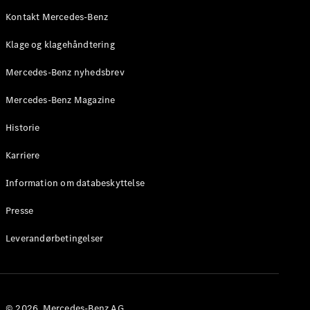
Roadster
Kontakt Mercedes-Benz
Konfigurator
Klage og klagehåndtering
Mercedes-
Benz Online
Mercedes-Benz nyhedsbrev
Showroom
Grand Limousine
Mercedes-Benz Magazine
Historie
Karriere
Information om databeskyttelse
Presse
VLE
Elektrisk
Leverandørbetingelser
Konfigurator
Mercedes-
Benz Online
Showroom
© 2026. Mercedes-Benz AG.