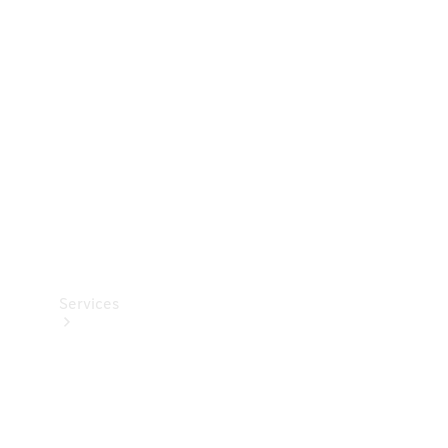
Teknisk
tilbehør
Opladningsudstyr
Collection
Bilpleje
Services