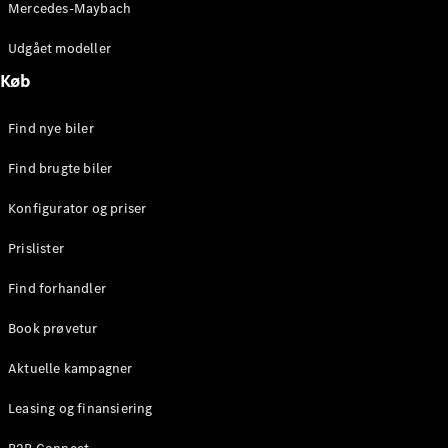
Mercedes-Maybach
Stationcar
E-Klasse
Udgået modeller
Stationcar
E-Klasse
Køb
All-Terrain
Find nye biler
Konfigurator
Find brugte biler
Mercedes-
Benz Online
Konfigurator og priser
Showroom
Hatchback
Prislister
Find forhandler
Book prøvetur
Aktuelle kampagner
A-Klasse
Hatchback
Leasing og finansiering