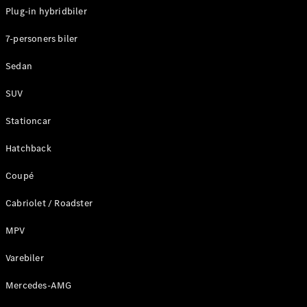
Plug-in hybridbiler
Konfigurator
7-personers biler
Mercedes-
Benz Online
Sedan
Showroom
Stationcar
SUV
Stationcar
Hatchback
Coupé
Alle
Stationcar
Cabriolet / Roadster
CLA
Shooting
Elektrisk
MPV
Brake
CLA
Varebiler
Shooting
Mercedes-AMG
Brake
C-Klasse