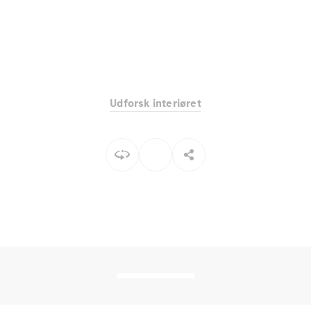
Elektrisk
SUV
Mercedes-
Maybach
Elektrisk
EQS SUV
GLA
GLA
Ny
Elektrisk
GLA
Ny
Udforsk interiøret
GLB
Elektrisk
GLB
GLC
Elektrisk
GLC
GLC Coupé
GLE
GLE Coupé
GLS
Mercedes-
Maybach
Ny
GLS
G-
Elektrisk
Klasse
G-Klasse