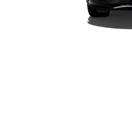
Plug-in-hybrid modeller
Sedan
Alle Sedans
CLA
Elektrisk
CLA
C-Klasse
Sedan
C-
Klasse
Elektrisk
Sedan
EQE
Elektrisk
Sedan
EQS
Elektrisk
Sedan