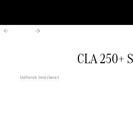
CLA 250+ S
Udforsk interiøret