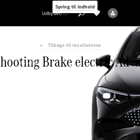
Spring til indhold
Udbyder/databeskyttelse
Tilbage til resultaterne
hooting Brake electric Adva
Udbyder/databeskyttelse
Modeller
Alle modeller
Nye modeller
Elektriske modeller