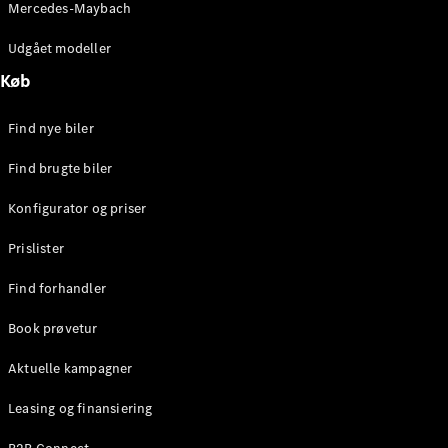
Mercedes-Maybach
Stationcar
E-Klasse
Udgået modeller
Stationcar
E-Klasse
Køb
All-Terrain
Find nye biler
Konfigurator
Find brugte biler
Mercedes-
Benz Online
Konfigurator og priser
Showroom
Hatchback
Prislister
Find forhandler
Book prøvetur
Aktuelle kampagner
A-Klasse
Hatchback
Leasing og finansiering