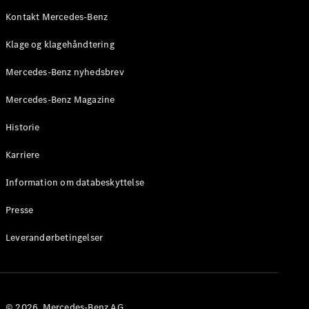
Roadster
Kontakt Mercedes-Benz
Konfigurator
Klage og klagehåndtering
Mercedes-
Benz Online
Mercedes-Benz nyhedsbrev
Showroom
Grand Limousine
Mercedes-Benz Magazine
Historie
Karriere
Information om databeskyttelse
Presse
VLE
Elektrisk
Leverandørbetingelser
Konfigurator
Mercedes-
Benz Online
Showroom
© 2026. Mercedes-Benz AG.