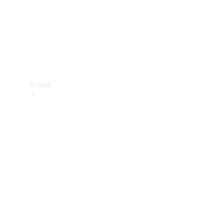
Brand
Oplev
Mercedes-
Benz