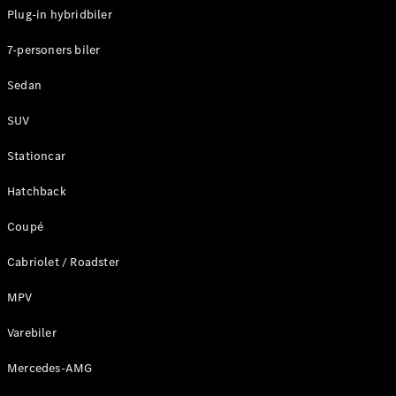
Plug-in hybridbiler
Konfigurator
7-personers biler
Mercedes-
Benz Online
Sedan
Showroom
Stationcar
SUV
Stationcar
Hatchback
Coupé
Alle
Stationcar
Cabriolet / Roadster
CLA
Shooting
Elektrisk
MPV
Brake
CLA
Varebiler
Shooting
Mercedes-AMG
Brake
C-Klasse