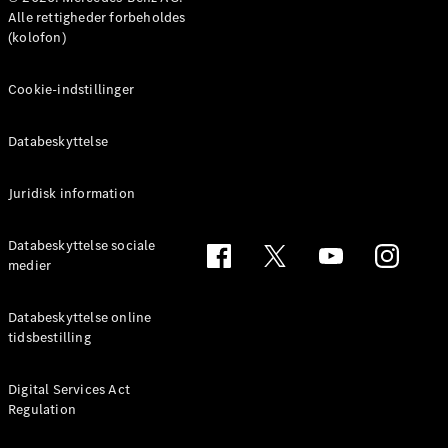
MPV
Alle rettigheder forbeholdes
(kolofon)
Cookie-indstillinger
Databeskyttelse
Alle MPVs
EQV
Elektrisk
V-Klasse
Juridisk information
Marco Polo
Databeskyttelse sociale
medier
Konfigurator
Mercedes-
Benz Online
Databeskyttelse online
Showroom
tidsbestilling
Varebiler
Digital Services Act
Regulation
Konfigurator