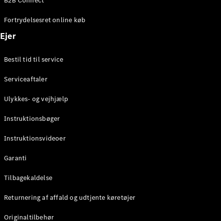
B2B Connect
Konfigurator
Mercedes-
Fortrydelsesret online køb
Benz Online
Showroom
Ejer
Coupé
Bestil tid til service
Serviceaftaler
Ulykkes- og vejhjælp
Alle Coupés
Instruktionsbøger
CLE Coupé
Mercedes-
Instruktionsvideoer
AMG GT
Coupé
Garanti
Mercedes-
Tilbagekaldelse
AMG GT
Elektrisk
4-dørs
Returnering af affald og udtjente køretøjer
coupé
Originaltilbehør