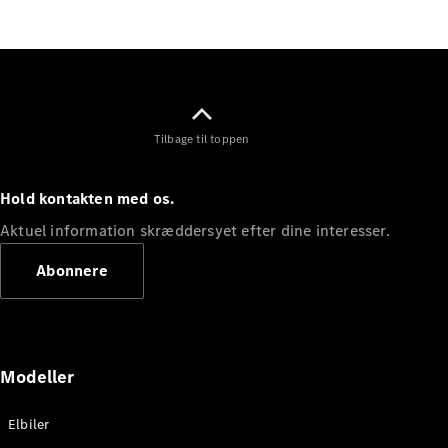
Elektrisk
SUV
Mercedes-
Maybach
Elektrisk
EQS SUV
GLA
GLA
Ny
Elektrisk
Tilbage til toppen
GLA
Ny
GLB
Elektrisk
GLB
Hold kontakten med os.
GLC
Elektrisk
GLC
Aktuel information skræddersyet efter dine interesser.
GLC Coupé
GLE
Abonnere
GLE Coupé
GLS
Mercedes-
Maybach
Ny
GLS
Modeller
G-
Elektrisk
Klasse
Elbiler
G-Klasse