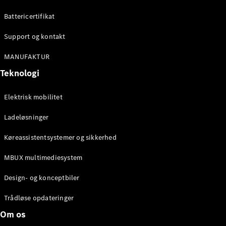
Konfigurator
Mercedes-
Battericertifikat
Benz Online
Showroom
Support og kontakt
Cabriolet / Roadster
MANUFAKTUR
Teknologi
Elektrisk mobilitet
Ladeløsninger
Køreassistentsystemer og sikkerhed
Alle
MBUX multimediesystem
Cabriolets /
Roadsters
Design- og konceptbiler
CLE
Cabriolet
Trådløse opdateringer
Mercedes-
Om os
AMG SL