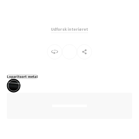
E-Klasse
Sedan
S-Klasse
Lang
Udforsk interiøret
Mercedes-
Maybach S-
Klasse
Konfigurator
Mercedes-
Benz Online
Loparitsort metal
Showroom
SUV
Alle SUVs
EQS