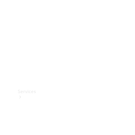
Teknisk
tilbehør
Opladningsudstyr
Collection
Bilpleje
Services