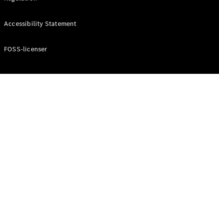
Konfigurator
Mercedes-
Accessibility Statement
Benz Online
Showroom
Cabriolet / Roadster
FOSS-licenser
Alle
Cabriolets /
Roadsters
CLE
Cabriolet
Mercedes-
AMG SL