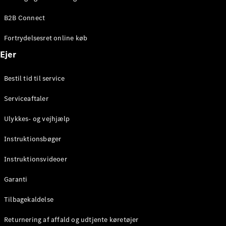
Elektrisk
SUV
B2B Connect
Mercedes-
Maybach
Elektrisk
Fortrydelsesret online køb
EQS SUV
GLA
Ejer
GLA
Ny
Elektrisk
GLA
Ny
Bestil tid til service
GLB
Elektrisk
GLB
Serviceaftaler
GLC
Elektrisk
GLC
Ulykkes- og vejhjælp
GLC Coupé
GLE
Instruktionsbøger
GLE Coupé
GLS
Instruktionsvideoer
Mercedes-
Maybach
Ny
Garanti
GLS
G-
Tilbagekaldelse
Elektrisk
Klasse
Returnering af affald og udtjente køretøjer
G-Klasse