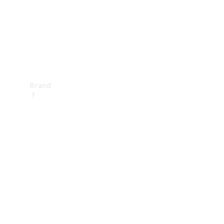
Brand
Oplev
Mercedes-
Benz