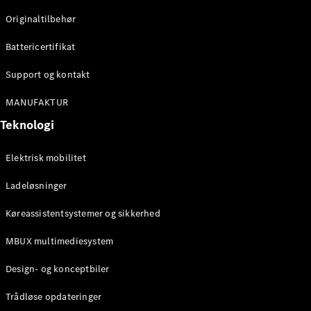
Originaltilbehør
Konfigurator
Mercedes-
Battericertifikat
Benz Online
Showroom
Support og kontakt
Stationcar
MANUFAKTUR
Teknologi
Elektrisk mobilitet
Ladeløsninger
Alle
Stationcar
Køreassistentsystemer og sikkerhed
CLA
Shooting
Elektrisk
MBUX multimediesystem
Brake
CLA
Design- og konceptbiler
Shooting
Brake
Trådløse opdateringer
C-Klasse