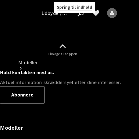
Spring til indhold
Udbyder/databeskyttelse
Tilbage til toppen
Udbyder/databeskyttelse
Modeller
Hold kontakten med os.
Aktuel information skræddersyet efter dine interesser.
Abonnere
Alle modeller
Nye modeller
Modeller
Elektriske modeller