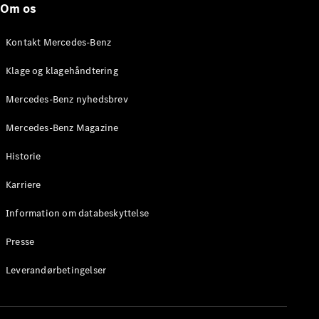
Om os
Stationcar
E-Klasse
Stationcar
Kontakt Mercedes-Benz
E-Klasse
All-Terrain
Klage og klagehåndtering
Mercedes-Benz nyhedsbrev
Konfigurator
Mercedes-
Mercedes-Benz Magazine
Benz Online
Showroom
Historie
Hatchback
Karriere
Information om databeskyttelse
Presse
A-Klasse
Leverandørbetingelser
Hatchback