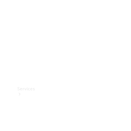
Teknisk
tilbehør
Opladningsudstyr
Collection
Bilpleje
Services