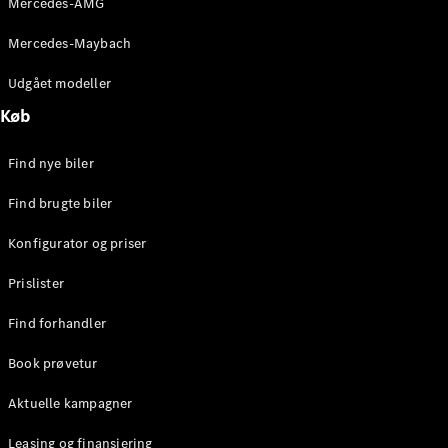
Mercedes-AMG
E-Klasse
Sedan
Mercedes-Maybach
S-Klasse
Lang
Udgået modeller
Mercedes-
Køb
Maybach S-
Klasse
Find nye biler
Konfigurator
Find brugte biler
Mercedes-
Benz Online
Konfigurator og priser
Showroom
SUV
Prislister
Find forhandler
Book prøvetur
Aktuelle kampagner
Alle SUVs
EQS
Leasing og finansiering