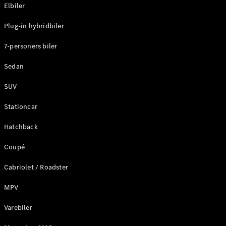
Plug-in-hybrid modeller
Elbiler
Plug-in hybridbiler
Sedan
7-personers biler
Sedan
SUV
Alle Sedans
Stationcar
CLA
Elektrisk
CLA
Hatchback
C-Klasse
Coupé
Sedan
C-
Cabriolet / Roadster
Klasse
Elektrisk
Sedan
MPV
EQE
Elektrisk
Sedan
Varebiler
EQS
Elektrisk
Sedan