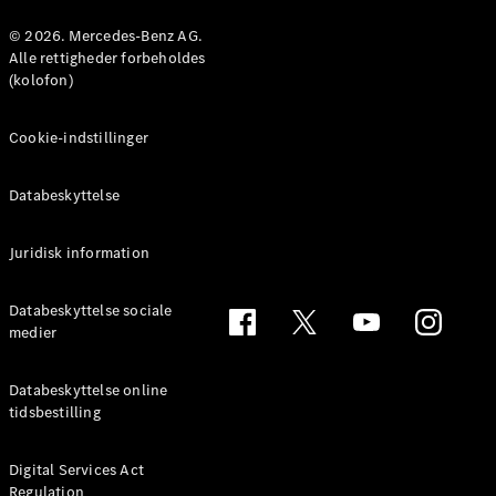
Konfigurator
Mercedes-
© 2026. Mercedes-Benz AG.
Benz Online
Alle rettigheder forbeholdes
Showroom
(kolofon)
Coupé
Cookie-indstillinger
Databeskyttelse
Juridisk information
Alle Coupés
CLE Coupé
Mercedes-
Databeskyttelse sociale
AMG GT
medier
Coupé
Mercedes-
Databeskyttelse online
AMG GT
tidsbestilling
Elektrisk
4-dørs
coupé
Digital Services Act
Regulation