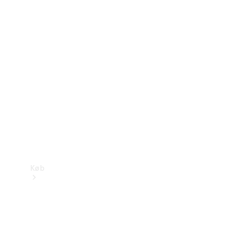
Mercedes-Benz Online Showroom
Køb