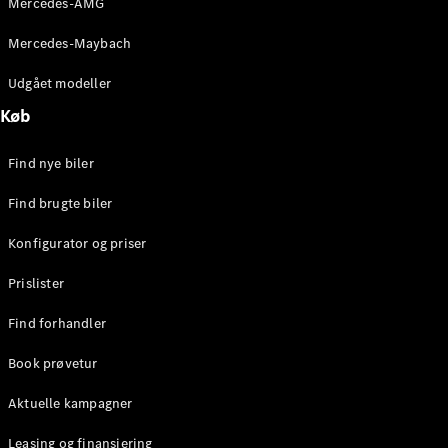
Mercedes-AMG
E-Klasse
Sedan
Mercedes-Maybach
S-Klasse
Lang
Udgået modeller
Mercedes-
Køb
Maybach S-
Klasse
Find nye biler
Konfigurator
Find brugte biler
Mercedes-
Benz Online
Konfigurator og priser
Showroom
SUV
Prislister
Find forhandler
Book prøvetur
Aktuelle kampagner
Alle SUVs
EQE
Leasing og finansiering