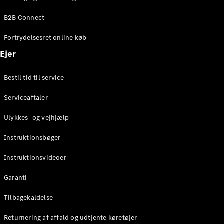
Elektrisk
SUV
B2B Connect
EQS
Elektrisk
SUV
Fortrydelsesret online køb
Mercedes-
Maybach
Elektrisk
Ejer
EQS SUV
GLA
Bestil tid til service
GLA
Ny
Elektrisk
GLA
Ny
Serviceaftaler
GLB
Elektrisk
GLB
Ulykkes- og vejhjælp
GLC
Elektrisk
GLC
Instruktionsbøger
GLC Coupé
GLE
Instruktionsvideoer
GLE Coupé
GLS
Garanti
Mercedes-
Maybach
Tilbagekaldelse
Ny
GLS
Returnering af affald og udtjente køretøjer
G-
Elektrisk