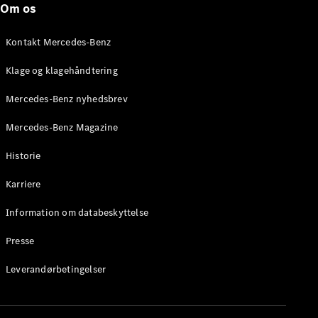
Om os
Brake
C-Klasse
Stationcar
Kontakt Mercedes-Benz
E-Klasse
Stationcar
Klage og klagehåndtering
E-Klasse
All-Terrain
Mercedes-Benz nyhedsbrev
Mercedes-Benz Magazine
Konfigurator
Mercedes-
Historie
Benz Online
Showroom
Karriere
Hatchback
Information om databeskyttelse
Presse
Leverandørbetingelser
A-Klasse
Hatchback