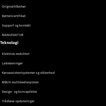
Klasse
Originaltilbehør
G-Klasse
Battericertifikat
Konfigurator
Mercedes-
Support og kontakt
Benz Online
Showroom
MANUFAKTUR
Stationcar
Teknologi
Elektrisk mobilitet
Ladeløsninger
Køreassistentsystemer og sikkerhed
Alle
Stationcar
MBUX multimediesystem
CLA
Shooting
Elektrisk
Design- og konceptbiler
Brake
CLA
Trådløse opdateringer
Shooting