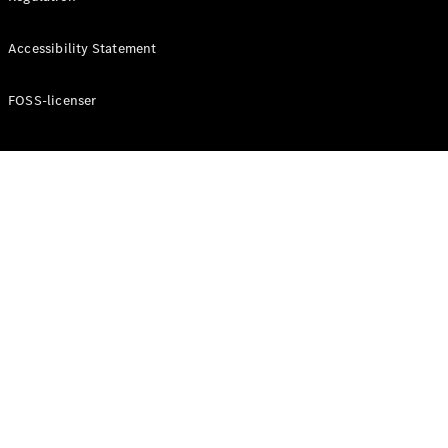
Accessibility Statement
Konfigurator
Mercedes-
Benz Online
FOSS-licenser
Showroom
Cabriolet / Roadster
Alle
Cabriolets /
Roadsters
CLE
Cabriolet