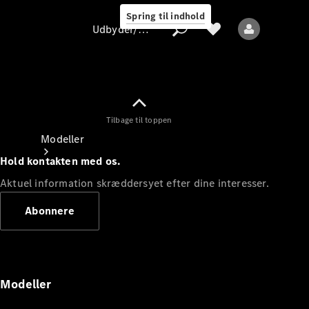
Spring til indhold
Udbyder/databeskyttelse
Tilbage til toppen
Udbyder/databeskyttelse
Modeller
Hold kontakten med os.
Aktuel information skræddersyet efter dine interesser.
Abonnere
Alle modeller
Nye modeller
Modeller
Elektriske modeller