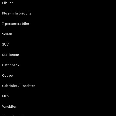
Plug-in-hybrid modeller
Elbiler
Plug-in hybridbiler
Sedan
7-personers biler
Sedan
SUV
Alle Sedans
Stationcar
CLA
Elektrisk
CLA
Hatchback
C-Klasse
Coupé
Sedan
C-
Cabriolet / Roadster
Klasse
Elektrisk
Sedan
MPV
EQE
Elektrisk
Sedan
Varebiler
EQS
Elektrisk
Sedan