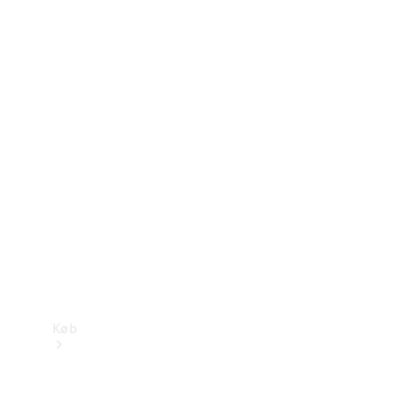
Konfigurator
Mercedes-Benz Online Showroom
Køb