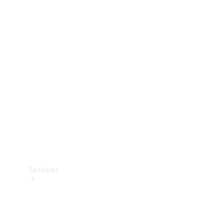
Dæk
Teknisk
tilbehør
Opladningsudstyr
Collection
Bilpleje
Services