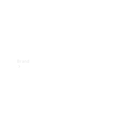
kontakt
Brand
Oplev
Mercedes-
Benz