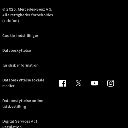
© 2026. Mercedes-Benz AG.
Konfigurator
Alle rettigheder forbeholdes
Mercedes-
(kolofon)
Benz Online
Showroom
Cookie-indstillinger
Coupé
Databeskyttelse
Juridisk information
Alle Coupés
Databeskyttelse sociale
CLE Coupé
medier
Mercedes-
AMG GT
Databeskyttelse online
Coupé
tidsbestilling
Mercedes-
AMG GT
Elektrisk
4-dørs
Digital Services Act
Regulation
coupé