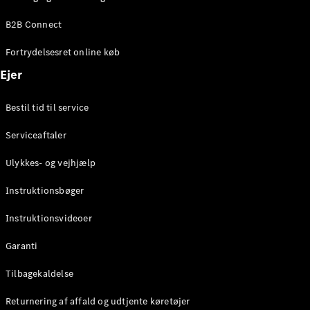
Elektrisk
SUV
B2B Connect
Mercedes-
Maybach
Elektrisk
Fortrydelsesret online køb
EQS SUV
GLA
Ejer
GLA
Ny
Elektrisk
GLA
Ny
Bestil tid til service
GLB
Elektrisk
GLB
Serviceaftaler
GLC
Elektrisk
GLC
Ulykkes- og vejhjælp
GLC Coupé
GLE
Instruktionsbøger
GLE Coupé
GLS
Instruktionsvideoer
Mercedes-
Maybach
Ny
Garanti
GLS
G-
Tilbagekaldelse
Elektrisk
Klasse
Returnering af affald og udtjente køretøjer
G-Klasse