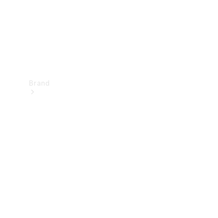
Brand
Oplev
Mercedes-
Benz