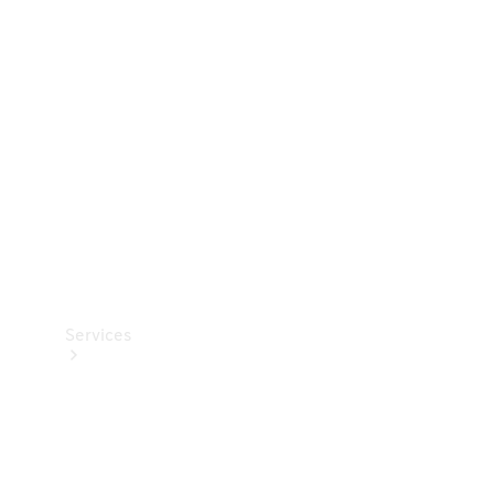
Teknisk
tilbehør
Opladningsudstyr
Collection
Bilpleje
Services