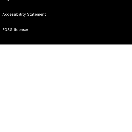
Konfigurator
Mercedes-
Accessibility Statement
Benz Online
Showroom
Cabriolet / Roadster
FOSS-licenser
Alle
Cabriolets /
Roadsters
CLE
Cabriolet
Mercedes-
AMG SL