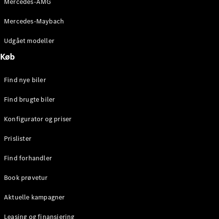
Mercedes-AMG
E-Klasse
Sedan
Mercedes-Maybach
S-Klasse
Lang
Udgået modeller
Mercedes-
Køb
Maybach S-
Klasse
Find nye biler
Konfigurator
Find brugte biler
Mercedes-
Benz Online
Konfigurator og priser
Showroom
SUV
Prislister
Find forhandler
Book prøvetur
Aktuelle kampagner
Alle SUVs
EQS
Leasing og finansiering