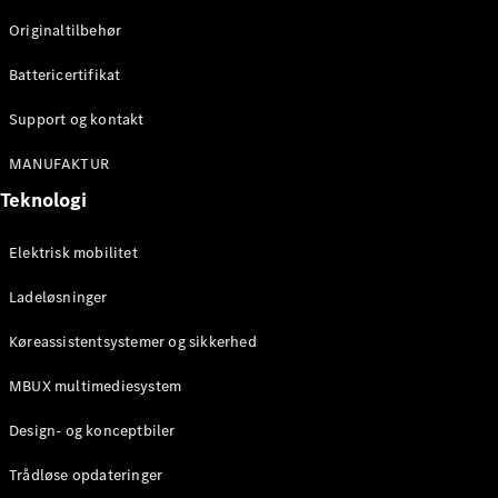
Originaltilbehør
Konfigurator
Mercedes-
Battericertifikat
Benz Online
Showroom
Support og kontakt
Stationcar
MANUFAKTUR
Teknologi
Elektrisk mobilitet
Ladeløsninger
Alle
Stationcar
Køreassistentsystemer og sikkerhed
CLA
Shooting
Elektrisk
MBUX multimediesystem
Brake
CLA
Design- og konceptbiler
Shooting
Brake
Trådløse opdateringer
C-Klasse