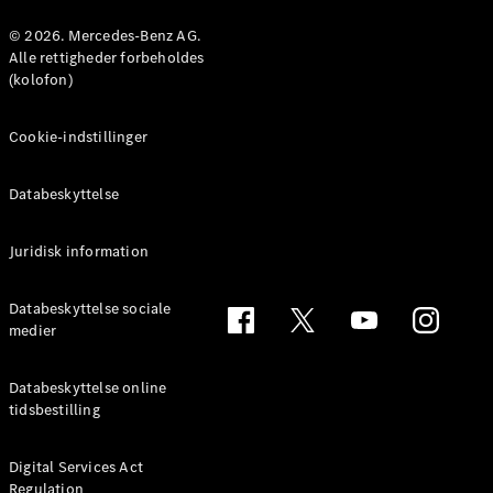
Konfigurator
Mercedes-
© 2026. Mercedes-Benz AG.
Benz Online
Alle rettigheder forbeholdes
Showroom
(kolofon)
Coupé
Cookie-indstillinger
Databeskyttelse
Juridisk information
Alle Coupés
CLE Coupé
Mercedes-
Databeskyttelse sociale
AMG GT
medier
Coupé
Mercedes-
Databeskyttelse online
AMG GT
tidsbestilling
Elektrisk
4-dørs
coupé
Digital Services Act
Regulation