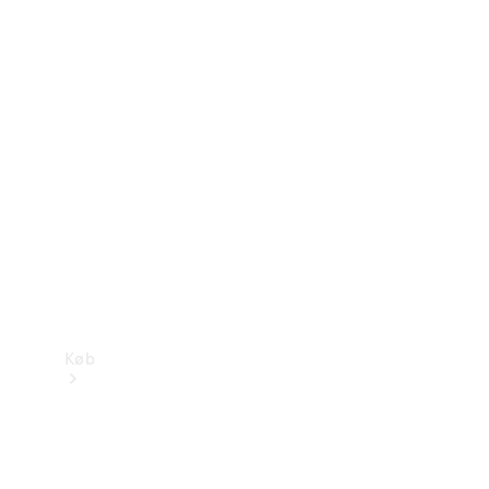
Mercedes-Benz Online Showroom
Køb