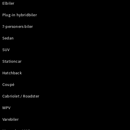
Plug-in-hybrid modeller
Elbiler
Plug-in hybridbiler
Sedan
7-personers biler
Sedan
SUV
Alle Sedans
Stationcar
CLA
Elektrisk
CLA
Hatchback
C-Klasse
Coupé
Sedan
C-
Cabriolet / Roadster
Klasse
Elektrisk
Sedan
MPV
EQE
Elektrisk
Sedan
Varebiler
EQS
Elektrisk
Sedan