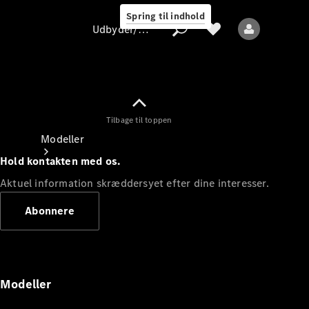
Spring til indhold
Udbyder/databeskyttelse
Tilbage til toppen
Udbyder/databeskyttelse
Modeller
Hold kontakten med os.
Aktuel information skræddersyet efter dine interesser.
Abonnere
Alle modeller
Nye modeller
Modeller
Elektriske modeller