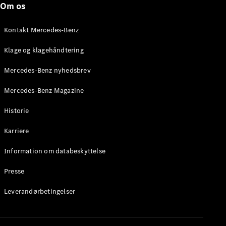
Om os
Stationcar
E-Klasse
Stationcar
Kontakt Mercedes-Benz
E-Klasse
All-Terrain
Klage og klagehåndtering
Mercedes-Benz nyhedsbrev
Konfigurator
Mercedes-
Mercedes-Benz Magazine
Benz Online
Showroom
Historie
Hatchback
Karriere
Information om databeskyttelse
Presse
A-Klasse
Leverandørbetingelser
Hatchback