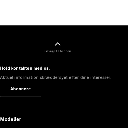
Elektrisk
SUV
Mercedes-
Maybach
Elektrisk
EQS SUV
GLA
GLA
Ny
Elektrisk
GLA
Ny
GLB
Elektrisk
Tilbage til toppen
GLB
GLC
Elektrisk
GLC
Hold kontakten med os.
GLC Coupé
GLE
Aktuel information skræddersyet efter dine interesser.
GLE Coupé
Abonnere
GLS
Mercedes-
Maybach
Ny
GLS
G-
Elektrisk
Modeller
Klasse
G-Klasse