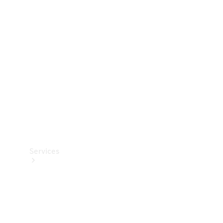
Teknisk
tilbehør
Opladningsudstyr
Collection
Bilpleje
Services