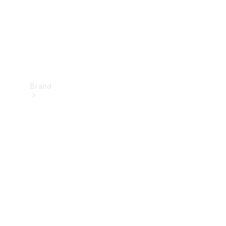
Brand
Oplev
Mercedes-
Benz