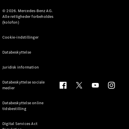
MPV
© 2026. Mercedes-Benz AG.
Alle rettigheder forbeholdes
(kolofon)
Cookie-indstillinger
Alle MPVs
EQV
Elektrisk
Databeskyttelse
V-Klasse
Marco Polo
Juridisk information
Konfigurator
Databeskyttelse sociale
Mercedes-
medier
Benz Online
Showroom
Databeskyttelse online
tidsbestilling
Varebiler
Digital Services Act
Konfigurator