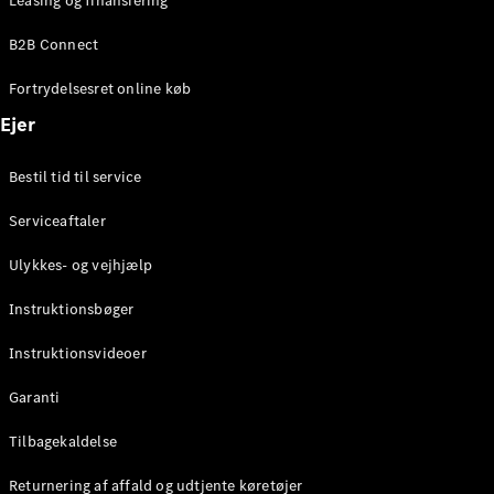
Leasing og finansiering
Konfigurator
Mercedes-
B2B Connect
Benz Online
Showroom
Fortrydelsesret online køb
Coupé
Ejer
Bestil tid til service
Serviceaftaler
Alle Coupés
Ulykkes- og vejhjælp
CLE Coupé
Mercedes-
Instruktionsbøger
AMG GT
Coupé
Instruktionsvideoer
Mercedes-
Garanti
AMG GT
Elektrisk
4-dørs
Tilbagekaldelse
coupé
Returnering af affald og udtjente køretøjer