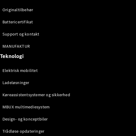
Konfigurator
Mercedes-
Originaltilbehør
Benz Online
Showroom
Battericertifikat
Cabriolet / Roadster
Support og kontakt
MANUFAKTUR
Teknologi
Elektrisk mobilitet
Ladeløsninger
Alle
Køreassistentsystemer og sikkerhed
Cabriolets /
Roadsters
MBUX multimediesystem
CLE
Cabriolet
Design- og konceptbiler
Mercedes-
AMG SL
Trådløse opdateringer