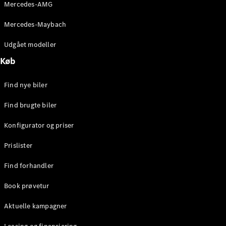
Mercedes-AMG
Stationcar
E-Klasse
Mercedes-Maybach
Stationcar
E-Klasse
Udgået modeller
All-Terrain
Køb
Konfigurator
Find nye biler
Mercedes-
Benz Online
Find brugte biler
Showroom
Hatchback
Konfigurator og priser
Prislister
Find forhandler
Book prøvetur
A-Klasse
Hatchback
Aktuelle kampagner