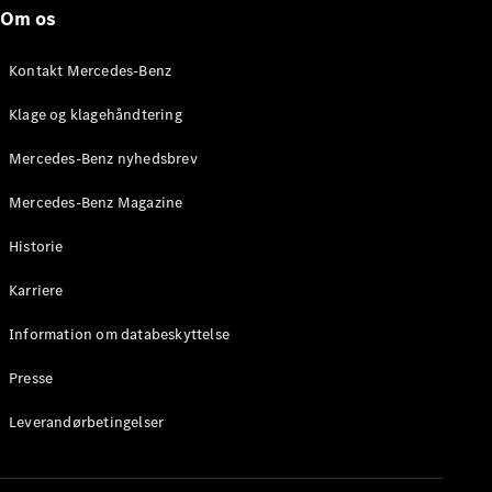
Roadster
Om os
Konfigurator
Kontakt Mercedes-Benz
Mercedes-
Benz Online
Klage og klagehåndtering
Showroom
Grand Limousine
Mercedes-Benz nyhedsbrev
Mercedes-Benz Magazine
Historie
Karriere
Information om databeskyttelse
VLE
Elektrisk
Presse
Konfigurator
Leverandørbetingelser
Mercedes-
Benz Online
Showroom