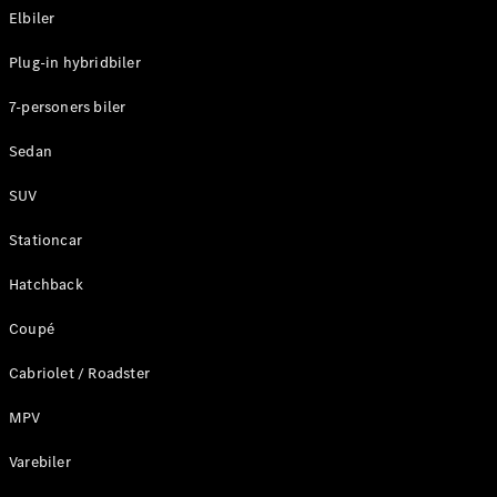
Elbiler
Konfigurator
Plug-in hybridbiler
Mercedes-
Benz Online
7-personers biler
Showroom
Stationcar
Sedan
SUV
Stationcar
Hatchback
Alle
Stationcar
Coupé
CLA
Shooting
Elektrisk
Cabriolet / Roadster
Brake
CLA
MPV
Shooting
Varebiler
Brake
C-Klasse