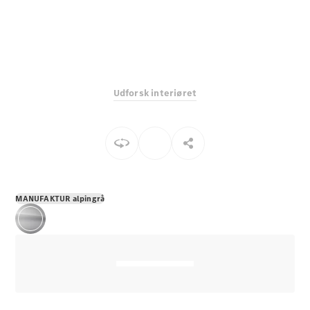
E-Klasse
Sedan
S-Klasse
Lang
Mercedes-
Maybach S-
Udforsk interiøret
Klasse
Konfigurator
Mercedes-
Benz Online
Showroom
SUV
MANUFAKTUR alpingrå
Alle SUVs
EQS