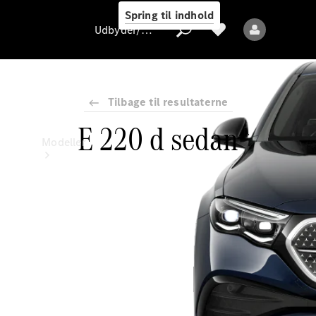
Spring til indhold
Udbyder/databeskyttelse
Tilbage til resultaterne
E 220 d sedan
Udbyder/databeskyttelse
Modeller
Alle modeller
Nye modeller
Elektriske modeller