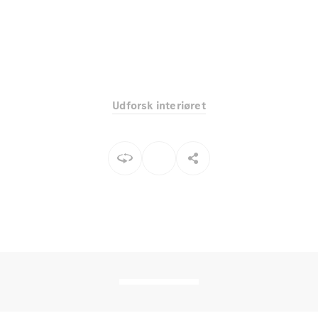
Elektrisk
SUV
Mercedes-
Maybach
Elektrisk
EQS SUV
GLA
GLA
Ny
Elektrisk
GLA
Ny
Udforsk interiøret
GLB
Elektrisk
GLB
GLC
Elektrisk
GLC
GLC Coupé
GLE
GLE Coupé
GLS
Mercedes-
Maybach
Ny
GLS
G-
Elektrisk
Klasse
G-Klasse