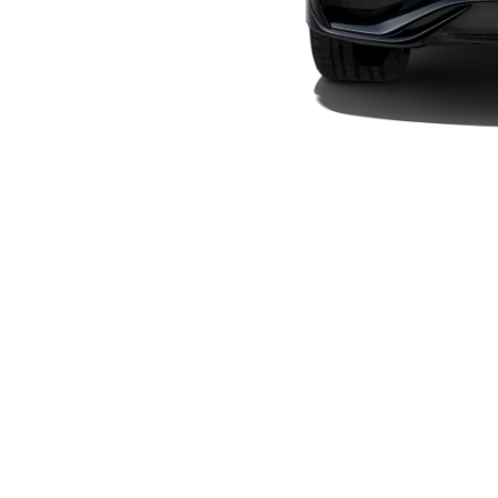
Plug-in-hybrid modeller
Sedan
Alle Sedans
CLA
Elektrisk
CLA
C-Klasse
Sedan
C-
Klasse
Elektrisk
Sedan
EQE
Elektrisk
Sedan
EQS
Elektrisk
Sedan