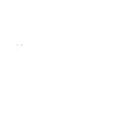
Brand
Oplev
Mercedes-
Benz