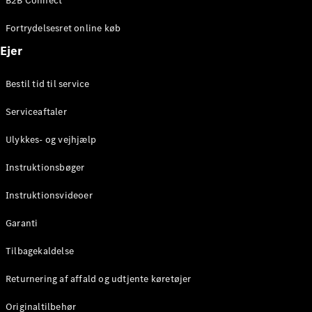
B2B Connect
Konfigurator
Mercedes-
Fortrydelsesret online køb
Benz Online
Showroom
Ejer
Coupé
Bestil tid til service
Serviceaftaler
Ulykkes- og vejhjælp
Alle Coupés
Instruktionsbøger
CLE Coupé
Mercedes-
Instruktionsvideoer
AMG GT
Coupé
Garanti
Mercedes-
Tilbagekaldelse
AMG GT
Elektrisk
4-dørs
Returnering af affald og udtjente køretøjer
coupé
Originaltilbehør