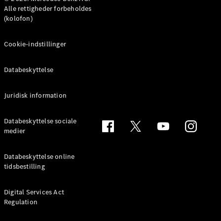
MPV
Alle rettigheder forbeholdes
(kolofon)
Cookie-indstillinger
Databeskyttelse
Alle MPVs
EQV
Elektrisk
V-Klasse
Juridisk information
Marco Polo
Databeskyttelse sociale
medier
Konfigurator
Mercedes-
Benz Online
Databeskyttelse online
Showroom
tidsbestilling
Varebiler
Digital Services Act
Regulation
Konfigurator