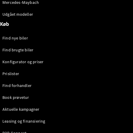
Mercedes-Maybach
Stationcar
E-Klasse
Udgået modeller
Stationcar
E-Klasse
Køb
All-Terrain
Find nye biler
Konfigurator
Find brugte biler
Mercedes-
Benz Online
Konfigurator og priser
Showroom
Hatchback
Prislister
Find forhandler
Book prøvetur
Aktuelle kampagner
A-Klasse
Hatchback
Leasing og finansiering