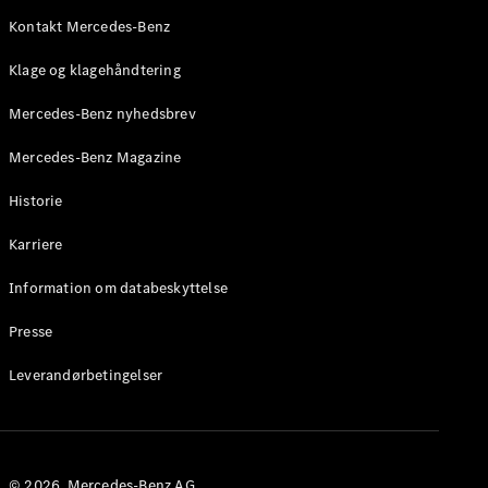
Roadster
Kontakt Mercedes-Benz
Konfigurator
Klage og klagehåndtering
Mercedes-
Benz Online
Mercedes-Benz nyhedsbrev
Showroom
Grand Limousine
Mercedes-Benz Magazine
Historie
Karriere
Information om databeskyttelse
Presse
VLE
Elektrisk
Leverandørbetingelser
Konfigurator
Mercedes-
Benz Online
Showroom
© 2026. Mercedes-Benz AG.