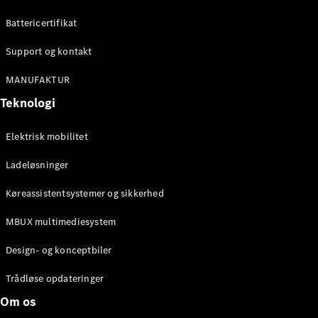
Konfigurator
Mercedes-
Battericertifikat
Benz Online
Showroom
Support og kontakt
Cabriolet / Roadster
MANUFAKTUR
Teknologi
Elektrisk mobilitet
Ladeløsninger
Køreassistentsystemer og sikkerhed
Alle
MBUX multimediesystem
Cabriolets /
Roadsters
Design- og konceptbiler
CLE
Cabriolet
Trådløse opdateringer
Mercedes-
Om os
AMG SL