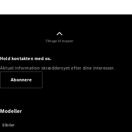
Elektrisk
SUV
Mercedes-
Maybach
Elektrisk
EQS SUV
GLA
GLA
Ny
Elektrisk
Tilbage til toppen
GLA
Ny
GLB
Elektrisk
GLB
Hold kontakten med os.
GLC
Elektrisk
GLC
Aktuel information skræddersyet efter dine interesser.
GLC Coupé
GLE
Abonnere
GLE Coupé
GLS
Mercedes-
Maybach
Ny
GLS
Modeller
G-
Elektrisk
Klasse
Elbiler
G-Klasse