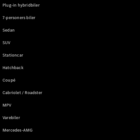
Plug-in hybridbiler
Konfigurator
7-personers biler
Mercedes-
Benz Online
Sedan
Showroom
Stationcar
SUV
Stationcar
Hatchback
Coupé
Alle
Stationcar
Cabriolet / Roadster
CLA
Shooting
Elektrisk
MPV
Brake
CLA
Varebiler
Shooting
Mercedes-AMG
Brake
C-Klasse