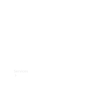
Teknisk
tilbehør
Opladningsudstyr
Collection
Bilpleje
Services