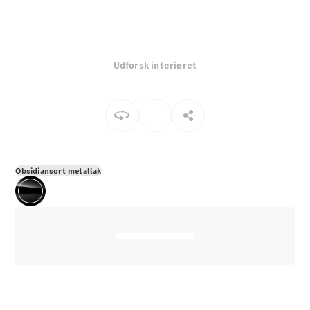
E-Klasse
Sedan
S-Klasse
Lang
Udforsk interiøret
Mercedes-
Maybach S-
Klasse
Konfigurator
Mercedes-
Benz Online
Obsidiansort metallak
Showroom
SUV
Alle SUVs
EQS