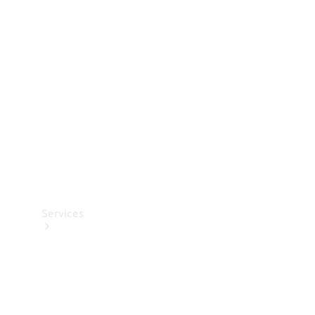
Teknisk
tilbehør
Opladningsudstyr
Collection
Bilpleje
Services