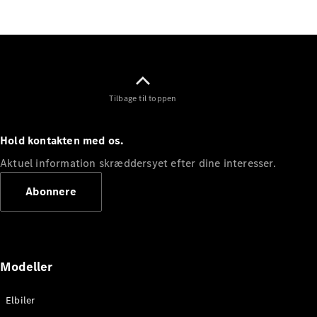
Elektrisk
SUV
Mercedes-
Maybach
Elektrisk
EQS SUV
GLA
GLA
Ny
Elektrisk
Tilbage til toppen
GLA
Ny
GLB
Elektrisk
GLB
Hold kontakten med os.
GLC
Elektrisk
GLC
Aktuel information skræddersyet efter dine interesser.
GLC Coupé
GLE
Abonnere
GLE Coupé
GLS
Mercedes-
Maybach
Ny
GLS
Modeller
G-
Elektrisk
Klasse
Elbiler
G-Klasse