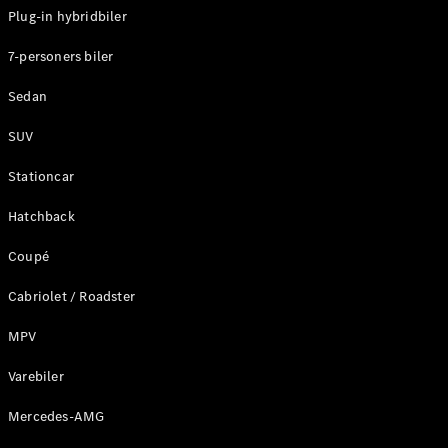
Plug-in hybridbiler
Konfigurator
7-personers biler
Mercedes-
Benz Online
Sedan
Showroom
Stationcar
SUV
Stationcar
Hatchback
Coupé
Alle
Stationcar
Cabriolet / Roadster
CLA
Shooting
Elektrisk
MPV
Brake
CLA
Varebiler
Shooting
Mercedes-AMG
Brake
C-Klasse