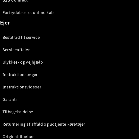
B2B Connect
Konfigurator
Mercedes-
Fortrydelsesret online køb
Benz Online
Showroom
Ejer
Coupé
Bestil tid til service
Serviceaftaler
Ulykkes- og vejhjælp
Alle Coupés
Instruktionsbøger
CLE Coupé
Mercedes-
Instruktionsvideoer
AMG GT
Coupé
Garanti
Mercedes-
Tilbagekaldelse
AMG GT
Elektrisk
4-dørs
Returnering af affald og udtjente køretøjer
coupé
Originaltilbehør