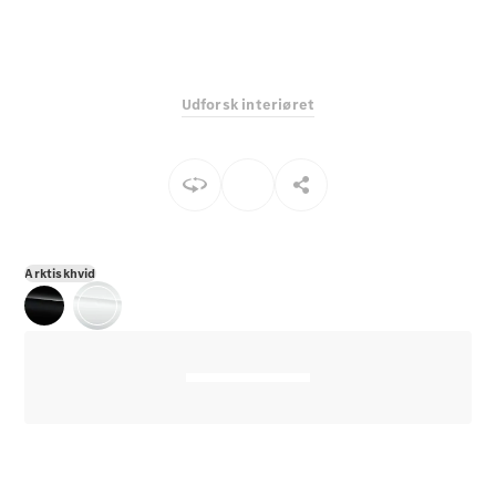
E-Klasse
Sedan
S-Klasse
Lang
Udforsk interiøret
Mercedes-
Maybach S-
Klasse
Konfigurator
Mercedes-
Benz Online
Arktiskhvid
Showroom
SUV
Alle SUVs
EQS