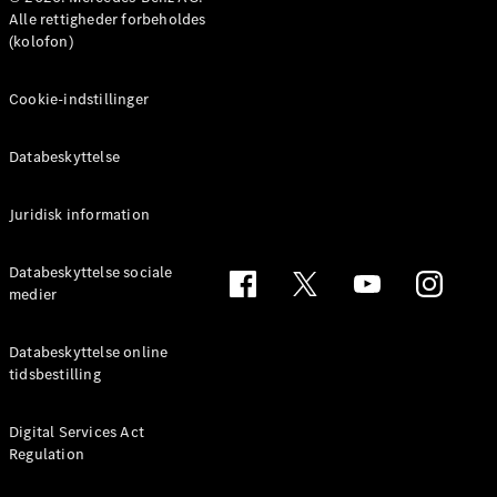
MPV
Alle rettigheder forbeholdes
(kolofon)
Cookie-indstillinger
Databeskyttelse
Alle MPVs
EQV
Elektrisk
V-Klasse
Juridisk information
Marco Polo
Databeskyttelse sociale
medier
Konfigurator
Mercedes-
Benz Online
Databeskyttelse online
Showroom
tidsbestilling
Varebiler
Digital Services Act
Regulation
Konfigurator