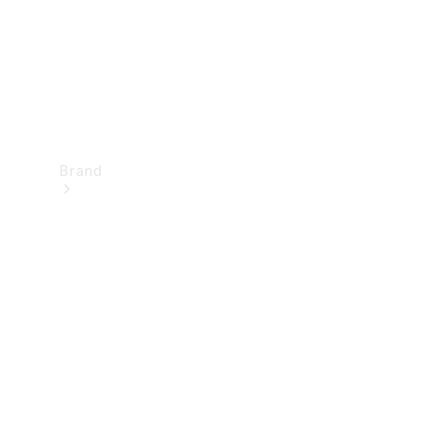
Brand
Oplev
Mercedes-
Benz