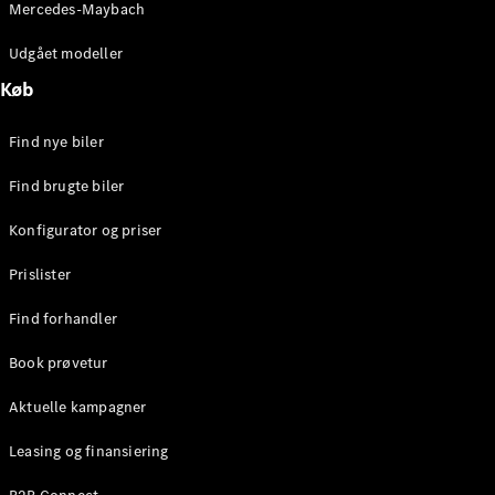
Mercedes-Maybach
Stationcar
E-Klasse
Udgået modeller
Stationcar
E-Klasse
Køb
All-Terrain
Find nye biler
Konfigurator
Find brugte biler
Mercedes-
Benz Online
Konfigurator og priser
Showroom
Hatchback
Prislister
Find forhandler
Book prøvetur
Aktuelle kampagner
A-Klasse
Hatchback
Leasing og finansiering