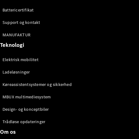
Konfigurator
Mercedes-
Battericertifikat
Benz Online
Showroom
Support og kontakt
Cabriolet / Roadster
MANUFAKTUR
Teknologi
Elektrisk mobilitet
Ladeløsninger
Køreassistentsystemer og sikkerhed
Alle
MBUX multimediesystem
Cabriolets /
Roadsters
Design- og konceptbiler
CLE
Cabriolet
Trådløse opdateringer
Mercedes-
Om os
AMG SL