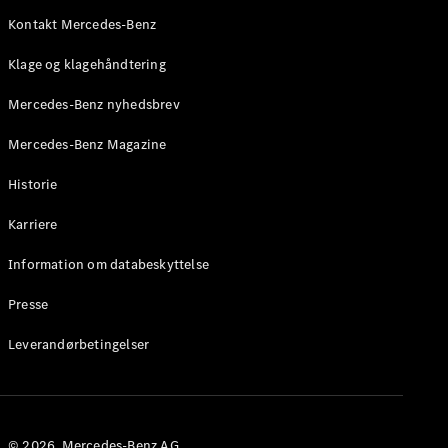
Roadster
Kontakt Mercedes-Benz
Konfigurator
Klage og klagehåndtering
Mercedes-
Benz Online
Mercedes-Benz nyhedsbrev
Showroom
Grand Limousine
Mercedes-Benz Magazine
Historie
Karriere
Information om databeskyttelse
Presse
VLE
Elektrisk
Leverandørbetingelser
Konfigurator
Mercedes-
Benz Online
Showroom
© 2026. Mercedes-Benz AG.