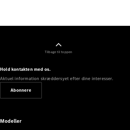
Elektrisk
SUV
Mercedes-
Maybach
Elektrisk
EQS SUV
GLA
GLA
Ny
Elektrisk
GLA
Ny
GLB
Elektrisk
Tilbage til toppen
GLB
GLC
Elektrisk
GLC
Hold kontakten med os.
GLC Coupé
GLE
Aktuel information skræddersyet efter dine interesser.
GLE Coupé
Abonnere
GLS
Mercedes-
Maybach
Ny
GLS
G-
Elektrisk
Modeller
Klasse
G-Klasse