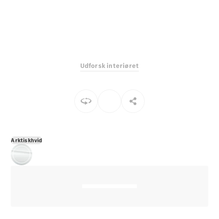
E-Klasse
Sedan
S-Klasse
Lang
Mercedes-
Maybach S-
Udforsk interiøret
Klasse
Konfigurator
Mercedes-
Benz Online
Showroom
SUV
Arktiskhvid
Alle SUVs
EQS