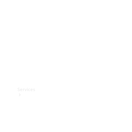
Teknisk
tilbehør
Opladningsudstyr
Collection
Bilpleje
Services