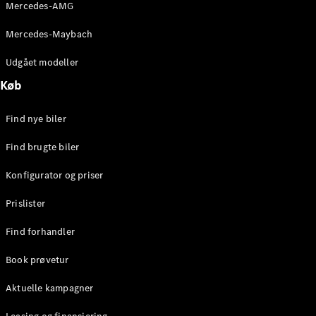
Mercedes-AMG
Stationcar
E-Klasse
Mercedes-Maybach
Stationcar
E-Klasse
Udgået modeller
All-Terrain
Køb
Konfigurator
Find nye biler
Mercedes-
Benz Online
Find brugte biler
Showroom
Hatchback
Konfigurator og priser
Prislister
Find forhandler
Book prøvetur
A-Klasse
Hatchback
Aktuelle kampagner