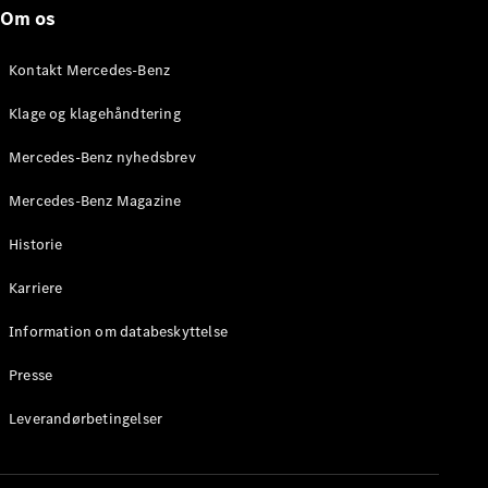
Roadster
Om os
Konfigurator
Kontakt Mercedes-Benz
Mercedes-
Benz Online
Klage og klagehåndtering
Showroom
Grand Limousine
Mercedes-Benz nyhedsbrev
Mercedes-Benz Magazine
Historie
Karriere
Information om databeskyttelse
VLE
Elektrisk
Presse
Konfigurator
Leverandørbetingelser
Mercedes-
Benz Online
Showroom