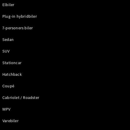
Elbiler
Konfigurator
Plug-in hybridbiler
Mercedes-
Benz Online
7-personers biler
Showroom
Stationcar
Sedan
SUV
Stationcar
Hatchback
Alle
Stationcar
Coupé
CLA
Shooting
Elektrisk
Cabriolet / Roadster
Brake
CLA
MPV
Shooting
Varebiler
Brake
C-Klasse