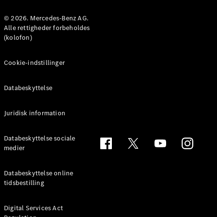
MPV
© 2026. Mercedes-Benz AG.
Alle rettigheder forbeholdes
(kolofon)
Cookie-indstillinger
Alle MPVs
EQV
Elektrisk
Databeskyttelse
V-Klasse
Marco Polo
Juridisk information
Konfigurator
Databeskyttelse sociale
Mercedes-
medier
Benz Online
Showroom
Databeskyttelse online
tidsbestilling
Varebiler
Digital Services Act
Konfigurator