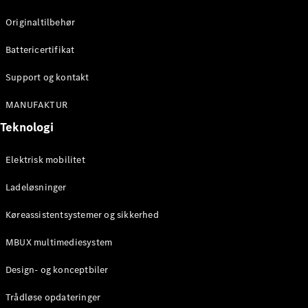
Konfigurator
Mercedes-
Originaltilbehør
Benz Online
Showroom
Battericertifikat
Cabriolet / Roadster
Support og kontakt
MANUFAKTUR
Teknologi
Elektrisk mobilitet
Ladeløsninger
Alle
Køreassistentsystemer og sikkerhed
Cabriolets /
Roadsters
MBUX multimediesystem
CLE
Cabriolet
Design- og konceptbiler
Mercedes-
AMG SL
Trådløse opdateringer