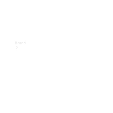
Brand
Oplev
Mercedes-
Benz