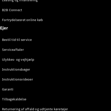
Leasing og finansiering
Konfigurator
Mercedes-
B2B Connect
Benz Online
Showroom
Fortrydelsesret online køb
Coupé
Ejer
Bestil tid til service
Serviceaftaler
Alle Coupés
Ulykkes- og vejhjælp
CLE Coupé
Mercedes-
Instruktionsbøger
AMG GT
Coupé
Instruktionsvideoer
Mercedes-
Garanti
AMG GT
Elektrisk
4-dørs
Tilbagekaldelse
coupé
Returnering af affald og udtjente køretøjer