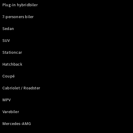
Plug-in hybridbiler
Konfigurator
7-personers biler
Mercedes-
Benz Online
Sedan
Showroom
Stationcar
SUV
Stationcar
Hatchback
Coupé
Alle
Stationcar
Cabriolet / Roadster
CLA
Shooting
Elektrisk
MPV
Brake
CLA
Varebiler
Shooting
Mercedes-AMG
Brake
C-Klasse