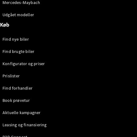
Mercedes-Maybach
Stationcar
E-Klasse
Udgået modeller
Stationcar
E-Klasse
Køb
All-Terrain
Find nye biler
Konfigurator
Find brugte biler
Mercedes-
Benz Online
Konfigurator og priser
Showroom
Hatchback
Prislister
Find forhandler
Book prøvetur
Aktuelle kampagner
A-Klasse
Hatchback
Leasing og finansiering