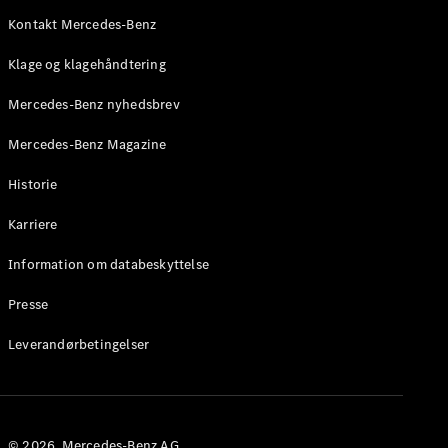
Roadster
Kontakt Mercedes-Benz
Konfigurator
Klage og klagehåndtering
Mercedes-
Benz Online
Mercedes-Benz nyhedsbrev
Showroom
Grand Limousine
Mercedes-Benz Magazine
Historie
Karriere
Information om databeskyttelse
Presse
VLE
Elektrisk
Leverandørbetingelser
Konfigurator
Mercedes-
Benz Online
Showroom
© 2026. Mercedes-Benz AG.