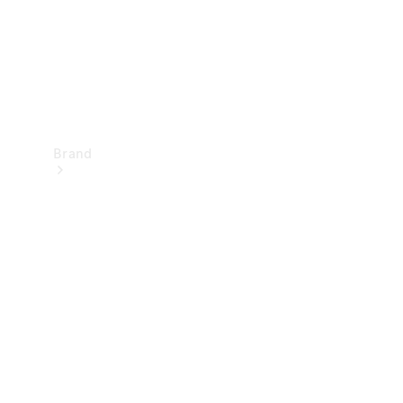
Brand
Oplev
Mercedes-
Benz