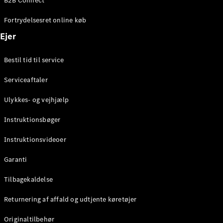
B2B Connect
Konfigurator
Mercedes-
Fortrydelsesret online køb
Benz Online
Showroom
Ejer
Coupé
Bestil tid til service
Serviceaftaler
Ulykkes- og vejhjælp
Alle Coupés
Instruktionsbøger
CLE Coupé
Mercedes-
Instruktionsvideoer
AMG GT
Coupé
Garanti
Mercedes-
Tilbagekaldelse
AMG GT
Elektrisk
4-dørs
Returnering af affald og udtjente køretøjer
coupé
Originaltilbehør