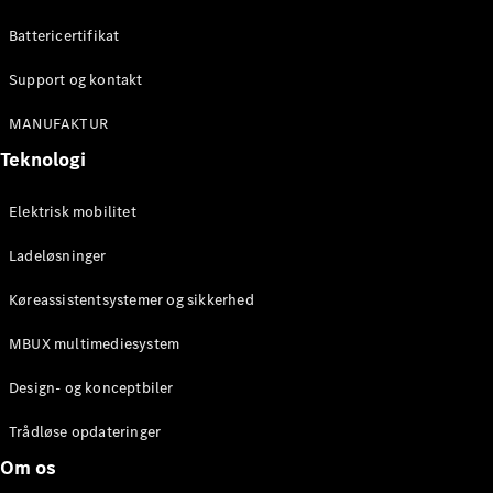
Konfigurator
Mercedes-
Battericertifikat
Benz Online
Showroom
Support og kontakt
Cabriolet / Roadster
MANUFAKTUR
Teknologi
Elektrisk mobilitet
Ladeløsninger
Køreassistentsystemer og sikkerhed
Alle
MBUX multimediesystem
Cabriolets /
Roadsters
Design- og konceptbiler
CLE
Cabriolet
Trådløse opdateringer
Mercedes-
Om os
AMG SL