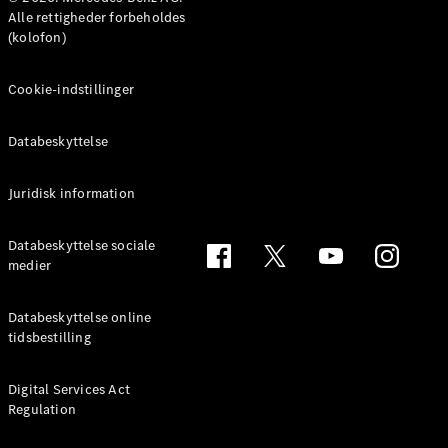
MPV
Alle rettigheder forbeholdes
(kolofon)
Cookie-indstillinger
Databeskyttelse
Alle MPVs
EQV
Elektrisk
V-Klasse
Juridisk information
Marco Polo
Databeskyttelse sociale
medier
Konfigurator
Mercedes-
Benz Online
Databeskyttelse online
Showroom
tidsbestilling
Varebiler
Digital Services Act
Regulation
Konfigurator