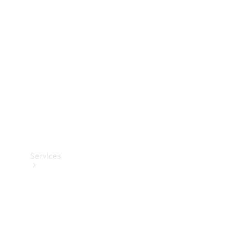
Teknisk
tilbehør
Opladningsudstyr
Collection
Bilpleje
Services