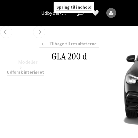
Spring til indhold
Udbyder/databeskyttelse
Tilbage til resultaterne
GLA 200 d
Udbyder/databeskyttelse
Modeller
Udforsk interiøret
Alle modeller
Nye modeller
Elektriske modeller