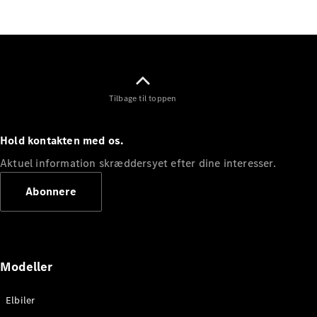
Elektrisk
SUV
Mercedes-
Maybach
Elektrisk
EQS SUV
GLA
GLA
Ny
Elektrisk
Tilbage til toppen
GLA
Ny
GLB
Elektrisk
GLB
Hold kontakten med os.
GLC
Elektrisk
GLC
Aktuel information skræddersyet efter dine interesser.
GLC Coupé
GLE
Abonnere
GLE Coupé
GLS
Mercedes-
Maybach
Ny
GLS
Modeller
G-
Elektrisk
Klasse
Elbiler
G-Klasse