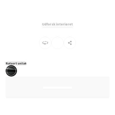
E-Klasse
Sedan
S-Klasse
Lang
Udforsk interiøret
Mercedes-
Maybach S-
Klasse
Konfigurator
Mercedes-
Benz Online
Natsort unilak
Showroom
SUV
Alle SUVs
EQS