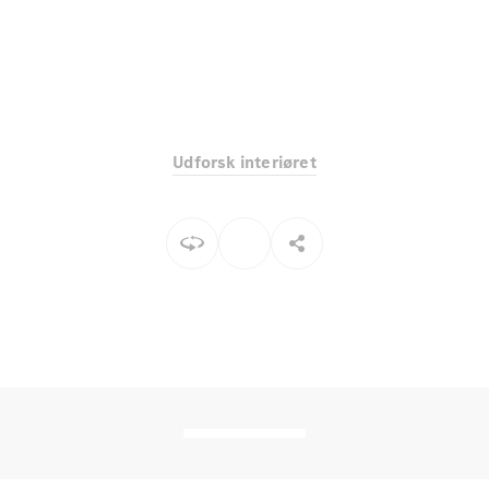
Elektrisk
SUV
EQS
Elektrisk
SUV
Mercedes-
Maybach
Elektrisk
EQS SUV
GLA
Udforsk interiøret
GLA
Ny
Elektrisk
GLA
Ny
GLB
Elektrisk
GLB
GLC
Elektrisk
GLC
GLC Coupé
GLE
GLE Coupé
GLS
Mercedes-
Maybach
Ny
GLS
G-
Elektrisk