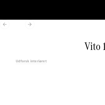
Vito
Udforsk interiøret