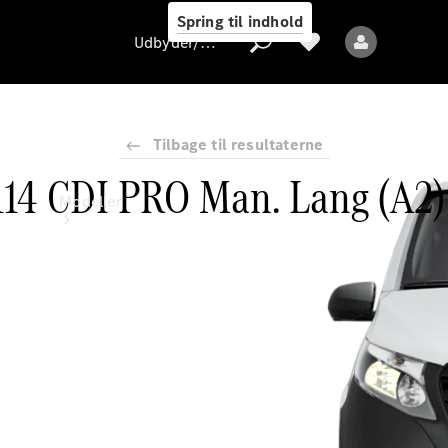
Spring til indhold
Udbyder/databeskyttelse
Tilbage til resultaterne
 114 CDI PRO Man. Lang (A2
Udbyder/databeskyttelse
Modeller
Alle modeller
Nye modeller
Elektriske modeller