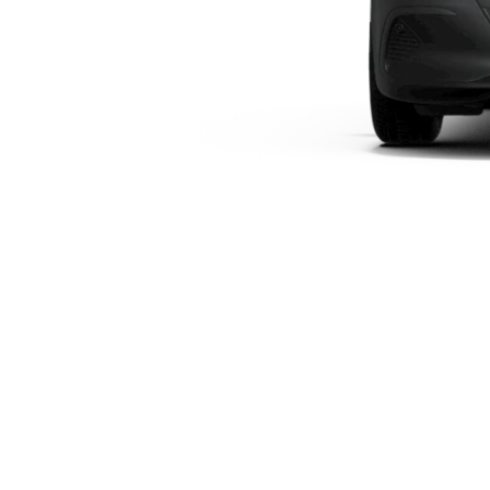
Plug-in-hybrid modeller
Sedan
Alle Sedans
CLA
Elektrisk
CLA
C-Klasse
Sedan
C-
Klasse
Elektrisk
Sedan
EQE
Elektrisk
Sedan
EQS
Elektrisk
Sedan