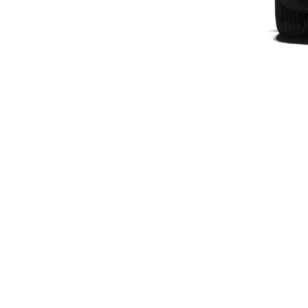
Plug-in-hybrid modeller
Sedan
Alle Sedans
CLA
Elektrisk
CLA
C-Klasse
Sedan
C-
Klasse
Elektrisk
Sedan
EQE
Elektrisk
Sedan
EQS
Elektrisk
Sedan