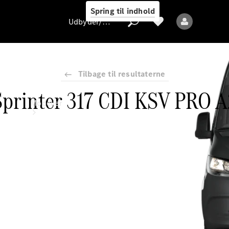
Spring til indhold
Udbyder/databeskyttelse
Tilbage til resultaterne
Sprinter 317 CDI KSV PRO A
Udbyder/databeskyttelse
Modeller
Alle modeller
Nye modeller
Elektriske modeller