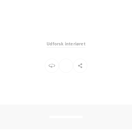
Elektrisk
SUV
Mercedes-
Maybach
Elektrisk
EQS SUV
GLA
GLA
Ny
Elektrisk
GLA
Ny
Udforsk interiøret
GLB
Elektrisk
GLB
GLC
Elektrisk
GLC
GLC Coupé
GLE
GLE Coupé
GLS
Mercedes-
Maybach
Ny
GLS
G-
Elektrisk
Klasse
G-Klasse