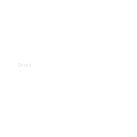
kontakt
Brand
Oplev
Mercedes-
Benz