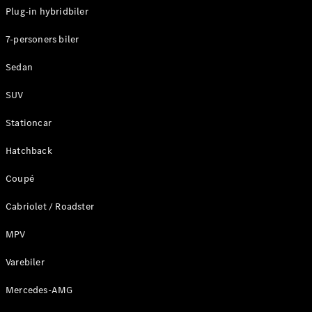
Klasse
Plug-in hybridbiler
G-Klasse
7-personers biler
Konfigurator
Sedan
Mercedes-
Benz Online
SUV
Showroom
Stationcar
Stationcar
Hatchback
Coupé
Cabriolet / Roadster
Alle
Stationcar
MPV
CLA
Shooting
Varebiler
Elektrisk
Brake
Mercedes-AMG
CLA
Shooting