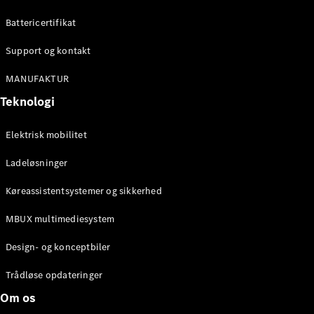
Battericertifikat
Konfigurator
Mercedes-
Support og kontakt
Benz Online
MANUFAKTUR
Showroom
Cabriolet / Roadster
Teknologi
Elektrisk mobilitet
Ladeløsninger
Køreassistentsystemer og sikkerhed
MBUX multimediesystem
Alle
Design- og konceptbiler
Cabriolets /
Roadsters
Trådløse opdateringer
CLE
Om os
Cabriolet