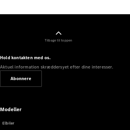
Elektrisk
SUV
EQS
Elektrisk
SUV
Mercedes-
Maybach
Elektrisk
EQS SUV
Tilbage til toppen
GLA
GLA
Ny
Elektrisk
GLA
Ny
Hold kontakten med os.
GLB
Elektrisk
GLB
Aktuel information skræddersyet efter dine interesser.
GLC
Elektrisk
GLC
Abonnere
GLC Coupé
GLE
GLE Coupé
GLS
Mercedes-
Modeller
Maybach
Ny
GLS
Elbiler
G-
Elektrisk