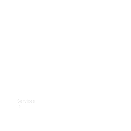
Dæk
Teknisk
tilbehør
Opladningsudstyr
Collection
Bilpleje
Services