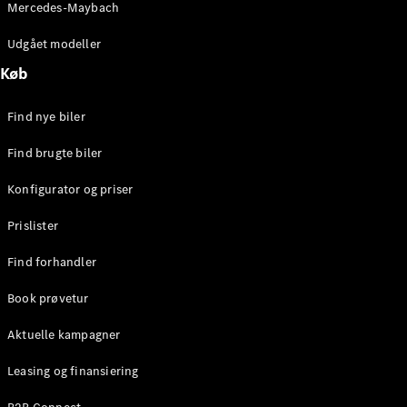
Mercedes-Maybach
Brake
C-Klasse
Udgået modeller
Stationcar
E-Klasse
Køb
Stationcar
E-Klasse
Find nye biler
All-Terrain
Find brugte biler
Konfigurator
Konfigurator og priser
Mercedes-
Benz Online
Prislister
Showroom
Hatchback
Find forhandler
Book prøvetur
Aktuelle kampagner
Leasing og finansiering
A-Klasse
Hatchback