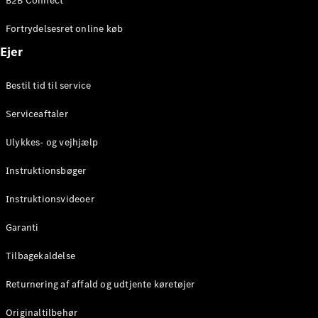
B2B Connect
Fortrydelsesret online køb
Konfigurator
Mercedes-
Ejer
Benz Online
Showroom
Bestil tid til service
Coupé
Serviceaftaler
Ulykkes- og vejhjælp
Instruktionsbøger
Alle Coupés
Instruktionsvideoer
CLE Coupé
Mercedes-
Garanti
AMG GT
Tilbagekaldelse
Coupé
Mercedes-
Returnering af affald og udtjente køretøjer
AMG GT
Elektrisk
4-dørs
Originaltilbehør
coupé