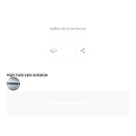
E-Klasse
Sedan
S-Klasse
Lang
Udforsk interiøret
Mercedes-
Maybach S-
Klasse
Konfigurator
Mercedes-
Benz Online
High-tech sølv metallak
Showroom
SUV
Alle SUVs
EQE