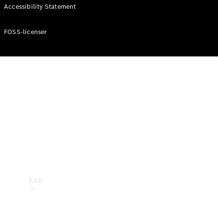
Accessibility Statement
Konfigurator
Mercedes-Benz Online Showroom
FOSS-licenser
Køb