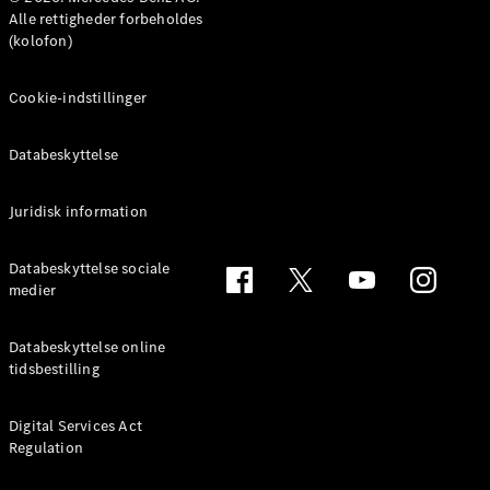
Benz Online
Alle rettigheder forbeholdes
Showroom
(kolofon)
MPV
Cookie-indstillinger
Databeskyttelse
Alle MPVs
Juridisk information
EQV
Elektrisk
V-Klasse
Databeskyttelse sociale
Marco Polo
medier
Konfigurator
Databeskyttelse online
Mercedes-
tidsbestilling
Benz Online
Showroom
Digital Services Act
Regulation
Varebiler