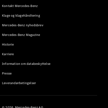
Mercedes-
AMG SL
Kontakt Mercedes-Benz
Roadster
Klage og klagehåndtering
Konfigurator
Mercedes-Benz nyhedsbrev
Mercedes-
Benz Online
Mercedes-Benz Magazine
Showroom
Grand Limousine
Historie
Karriere
Information om databeskyttelse
Presse
Leverandørbetingelser
VLE
Elektrisk
Konfigurator
Mercedes-
© 2026. Mercedes-Benz AG.