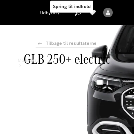
Spring til indhold
Udbyder/databeskyttelse
Tilbage til resultaterne
GLB 250+ electric
Udbyder/databeskyttelse
Modeller
Alle modeller
Nye modeller
Elektriske modeller