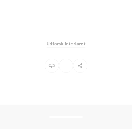
Elektrisk
SUV
EQS
Elektrisk
SUV
Mercedes-
Maybach
Elektrisk
EQS SUV
GLA
Udforsk interiøret
GLA
Ny
Elektrisk
GLA
Ny
GLB
Elektrisk
GLB
GLC
Elektrisk
GLC
GLC Coupé
GLE
GLE Coupé
GLS
Mercedes-
Maybach
Ny
GLS
G-
Elektrisk