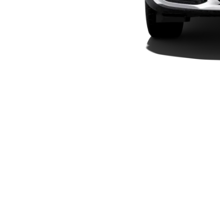
Plug-in-hybrid modeller
Sedan
Alle Sedans
CLA
Elektrisk
CLA
C-Klasse
Sedan
C-
Klasse
Elektrisk
Sedan
EQE
Elektrisk
Sedan
EQS
Elektrisk
Sedan