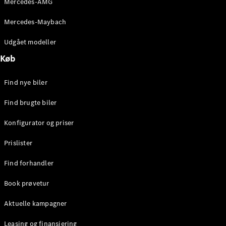
Mercedes-AMG
E-Klasse
Sedan
Mercedes-Maybach
S-Klasse
Lang
Udgået modeller
Mercedes-
Køb
Maybach S-
Klasse
Find nye biler
Konfigurator
Find brugte biler
Mercedes-
Benz Online
Konfigurator og priser
Showroom
SUV
Prislister
Find forhandler
Book prøvetur
Aktuelle kampagner
Alle SUVs
EQS
Leasing og finansiering