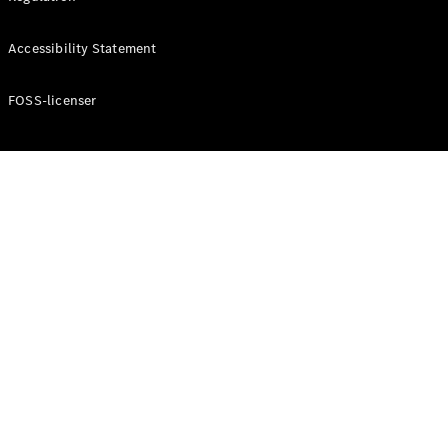
Konfigurator
Mercedes-
Accessibility Statement
Benz Online
Showroom
Cabriolet / Roadster
FOSS-licenser
Alle
Cabriolets /
Roadsters
CLE
Cabriolet
Mercedes-
AMG SL