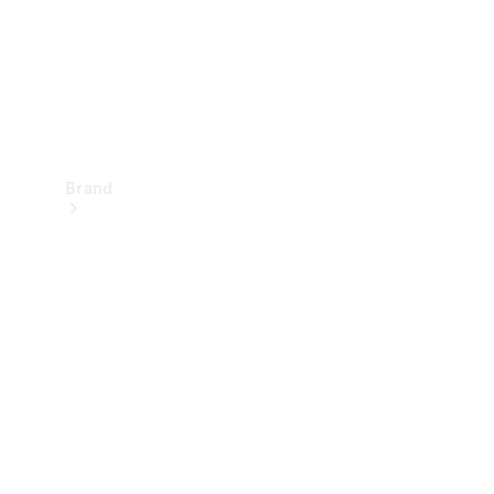
Brand
Oplev
Mercedes-
Benz