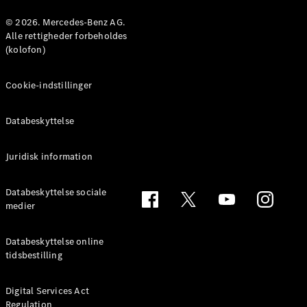
Konfigurator
Mercedes-
© 2026. Mercedes-Benz AG.
Benz Online
Alle rettigheder forbeholdes
Showroom
(kolofon)
Coupé
Cookie-indstillinger
Databeskyttelse
Juridisk information
Alle Coupés
CLE Coupé
Mercedes-
Databeskyttelse sociale
AMG GT
medier
Coupé
Mercedes-
Databeskyttelse online
AMG GT
tidsbestilling
Elektrisk
4-dørs
coupé
Digital Services Act
Regulation