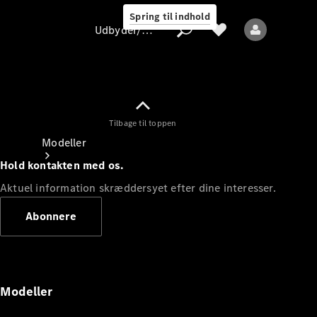
Spring til indhold
Udbyder/databeskyttelse
Tilbage til toppen
Udbyder/databeskyttelse
Modeller
Hold kontakten med os.
Aktuel information skræddersyet efter dine interesser.
Abonnere
Alle modeller
Nye modeller
Modeller
Elektriske modeller