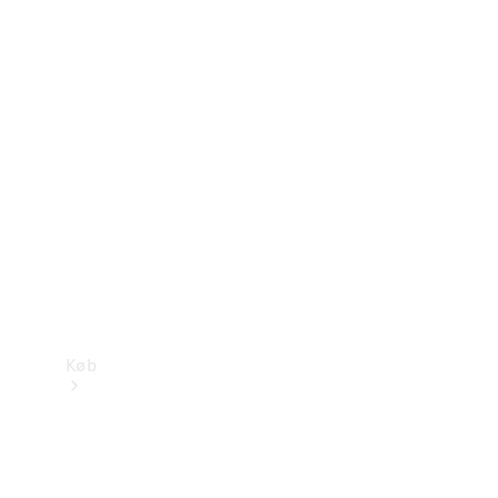
Mercedes-Benz Online Showroom
Køb