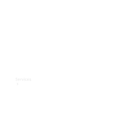
Teknisk
tilbehør
Opladningsudstyr
Collection
Bilpleje
Services