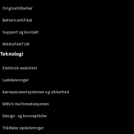
Originaltilbehør
Konfigurator
Mercedes-
Battericertifikat
Benz Online
Showroom
Support og kontakt
Stationcar
MANUFAKTUR
Teknologi
Elektrisk mobilitet
Ladeløsninger
Alle
Stationcar
Køreassistentsystemer og sikkerhed
CLA
Shooting
Elektrisk
MBUX multimediesystem
Brake
CLA
Design- og konceptbiler
Shooting
Brake
Trådløse opdateringer
C-Klasse