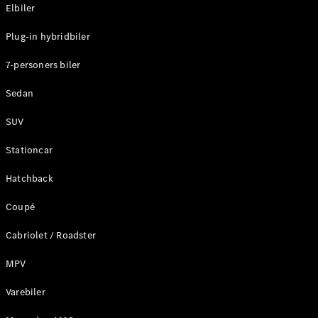
Plug-in-hybrid modeller
Elbiler
Plug-in hybridbiler
Sedan
7-personers biler
Sedan
SUV
Alle Sedans
Stationcar
CLA
Elektrisk
CLA
Hatchback
C-Klasse
Coupé
Sedan
C-
Cabriolet / Roadster
Klasse
Elektrisk
Sedan
MPV
EQE
Elektrisk
Sedan
Varebiler
EQS
Elektrisk
Sedan