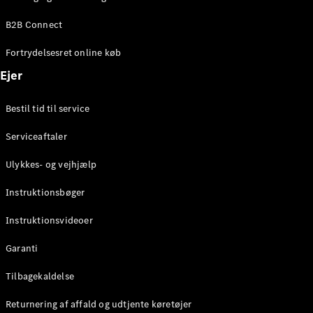
Elektrisk
SUV
B2B Connect
Mercedes-
Maybach
Elektrisk
Fortrydelsesret online køb
EQS SUV
GLA
Ejer
GLA
Ny
Elektrisk
GLA
Ny
Bestil tid til service
GLB
Elektrisk
GLB
Serviceaftaler
GLC
Elektrisk
GLC
Ulykkes- og vejhjælp
GLC Coupé
GLE
Instruktionsbøger
GLE Coupé
GLS
Instruktionsvideoer
Mercedes-
Maybach
Ny
Garanti
GLS
G-
Tilbagekaldelse
Elektrisk
Klasse
Returnering af affald og udtjente køretøjer
G-Klasse