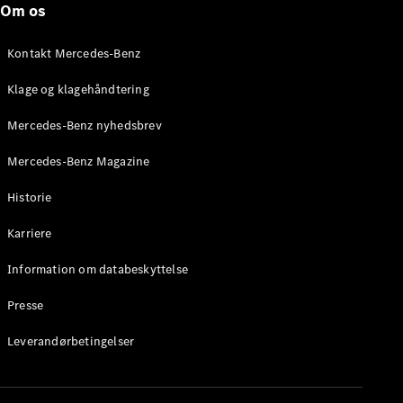
Om os
Stationcar
E-Klasse
Stationcar
Kontakt Mercedes-Benz
E-Klasse
All-Terrain
Klage og klagehåndtering
Mercedes-Benz nyhedsbrev
Konfigurator
Mercedes-
Mercedes-Benz Magazine
Benz Online
Showroom
Historie
Hatchback
Karriere
Information om databeskyttelse
Presse
A-Klasse
Leverandørbetingelser
Hatchback