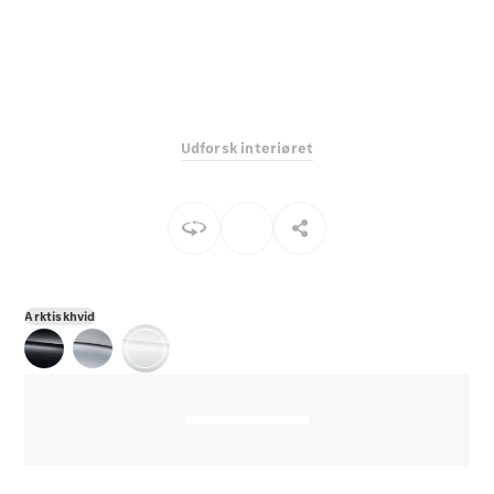
E-Klasse
Sedan
S-Klasse
Lang
Mercedes-
Maybach S-
Udforsk interiøret
Klasse
Konfigurator
Mercedes-
Benz Online
Showroom
SUV
Arktiskhvid
Alle SUVs
EQE