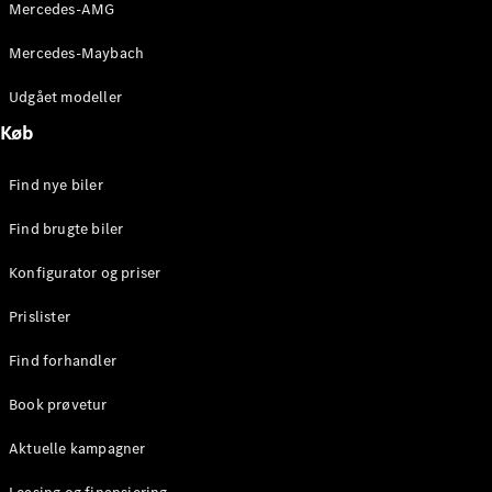
Mercedes-AMG
Brake
C-Klasse
Mercedes-Maybach
Stationcar
E-Klasse
Udgået modeller
Stationcar
E-Klasse
Køb
All-Terrain
Find nye biler
Konfigurator
Find brugte biler
Mercedes-
Benz Online
Konfigurator og priser
Showroom
Hatchback
Prislister
Find forhandler
Book prøvetur
Aktuelle kampagner
A-Klasse
Hatchback