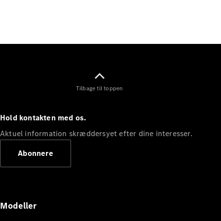
Elektrisk
SUV
EQS
Elektrisk
SUV
Mercedes-
Maybach
Elektrisk
EQS SUV
GLA
GLA
Ny
Elektrisk
Tilbage til toppen
GLA
Ny
GLB
Elektrisk
GLB
Hold kontakten med os.
GLC
Elektrisk
GLC
Aktuel information skræddersyet efter dine interesser.
GLC Coupé
Abonnere
GLE
GLE Coupé
GLS
Mercedes-
Maybach
Ny
Modeller
GLS
G-
Elektrisk