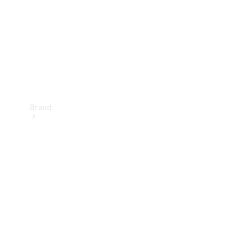
kontakt
Brand
Oplev
Mercedes-
Benz