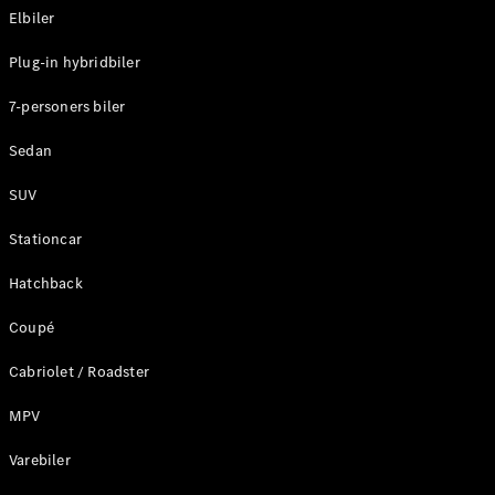
Klasse
Elbiler
G-Klasse
Plug-in hybridbiler
Konfigurator
7-personers biler
Mercedes-
Benz Online
Sedan
Showroom
Stationcar
SUV
Stationcar
Hatchback
Coupé
Alle
Stationcar
Cabriolet / Roadster
CLA
Shooting
MPV
Elektrisk
Brake
Varebiler
CLA
Shooting