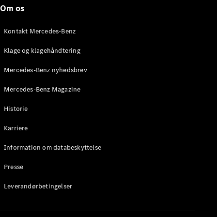
Mercedes-
Om os
AMG SL
Roadster
Kontakt Mercedes-Benz
Konfigurator
Klage og klagehåndtering
Mercedes-
Benz Online
Mercedes-Benz nyhedsbrev
Showroom
Grand Limousine
Mercedes-Benz Magazine
Historie
Karriere
Information om databeskyttelse
Presse
VLE
Elektrisk
Leverandørbetingelser
Konfigurator
Mercedes-