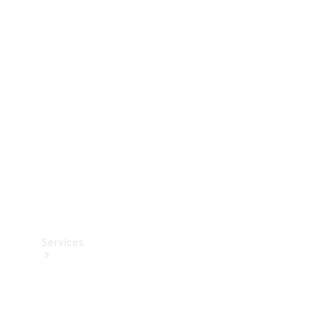
Dæk
Teknisk
tilbehør
Opladningsudstyr
Collection
Bilpleje
Services