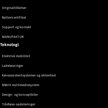
Originaltilbehør
Konfigurator
Mercedes-
Battericertifikat
Benz Online
Support og kontakt
Showroom
Cabriolet / Roadster
MANUFAKTUR
Teknologi
Elektrisk mobilitet
Ladeløsninger
Køreassistentsystemer og sikkerhed
Alle
MBUX multimediesystem
Cabriolets /
Roadsters
Design- og konceptbiler
CLE
Cabriolet
Trådløse opdateringer