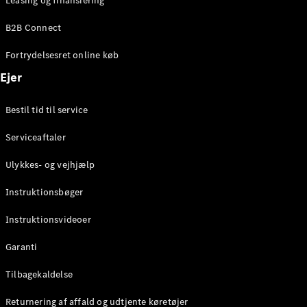
Leasing og finansiering
B2B Connect
Konfigurator
Mercedes-
Fortrydelsesret online køb
Benz Online
Ejer
Showroom
Coupé
Bestil tid til service
Serviceaftaler
Ulykkes- og vejhjælp
Alle Coupés
Instruktionsbøger
CLE Coupé
Mercedes-
Instruktionsvideoer
AMG GT
Garanti
Coupé
Mercedes-
Tilbagekaldelse
AMG GT
Elektrisk
4-dørs
Returnering af affald og udtjente køretøjer
coupé