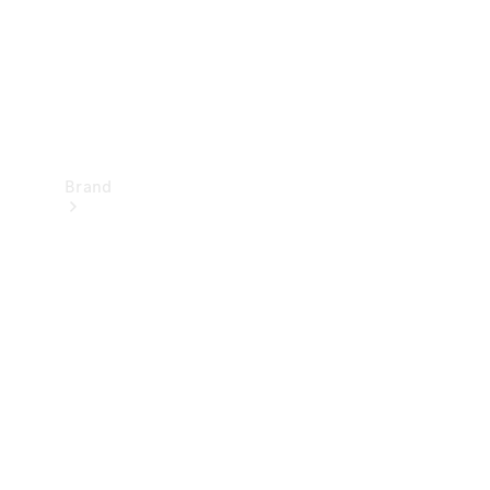
Brand
Oplev
Mercedes-
Benz