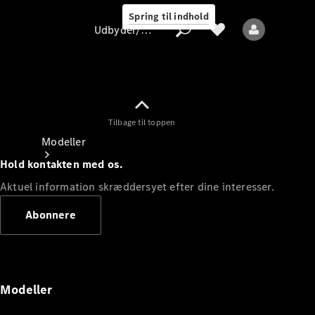
Spring til indhold
Udbyder/databeskyttelse
Tilbage til toppen
Udbyder/databeskyttelse
Modeller
Hold kontakten med os.
Aktuel information skræddersyet efter dine interesser.
Abonnere
Alle modeller
Nye modeller
Modeller
Elektriske modeller