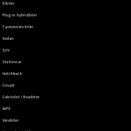
Plug-in-hybrid modeller
Elbiler
Plug-in hybridbiler
Sedan
7-personers biler
Sedan
SUV
Alle Sedans
Stationcar
CLA
Elektrisk
CLA
Hatchback
C-Klasse
Coupé
Sedan
C-
Cabriolet / Roadster
Klasse
Elektrisk
Sedan
MPV
EQE
Elektrisk
Sedan
Varebiler
EQS
Elektrisk
Sedan