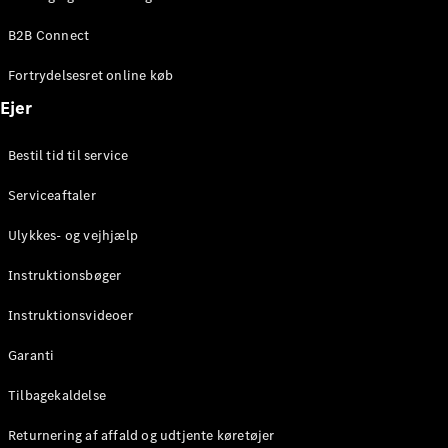
Elektrisk
SUV
B2B Connect
Mercedes-
Maybach
Elektrisk
Fortrydelsesret online køb
EQS SUV
GLA
Ejer
GLA
Ny
Elektrisk
GLA
Ny
Bestil tid til service
GLB
Elektrisk
GLB
Serviceaftaler
GLC
Elektrisk
GLC
Ulykkes- og vejhjælp
GLC Coupé
GLE
Instruktionsbøger
GLE Coupé
GLS
Instruktionsvideoer
Mercedes-
Maybach
Ny
Garanti
GLS
G-
Tilbagekaldelse
Elektrisk
Klasse
Returnering af affald og udtjente køretøjer
G-Klasse