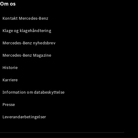
Om os
Stationcar
E-Klasse
Stationcar
Kontakt Mercedes-Benz
E-Klasse
All-Terrain
Klage og klagehåndtering
Mercedes-Benz nyhedsbrev
Konfigurator
Mercedes-
Mercedes-Benz Magazine
Benz Online
Showroom
Historie
Hatchback
Karriere
Information om databeskyttelse
Presse
A-Klasse
Leverandørbetingelser
Hatchback