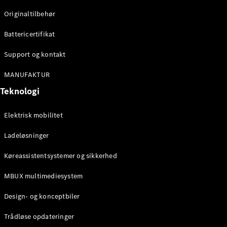
Originaltilbehør
Konfigurator
Mercedes-
Battericertifikat
Benz Online
Showroom
Support og kontakt
Stationcar
MANUFAKTUR
Teknologi
Elektrisk mobilitet
Ladeløsninger
Alle
Stationcar
Køreassistentsystemer og sikkerhed
CLA
Shooting
Elektrisk
MBUX multimediesystem
Brake
CLA
Design- og konceptbiler
Shooting
Brake
Trådløse opdateringer
C-Klasse