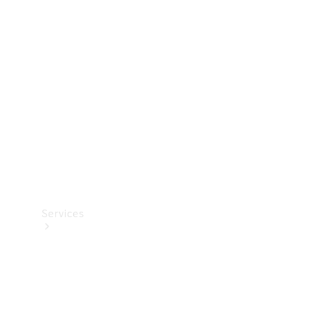
Teknisk
tilbehør
Opladningsudstyr
Collection
Bilpleje
Services