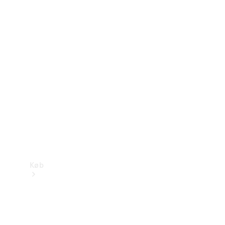
Mercedes-Benz Online Showroom
Køb