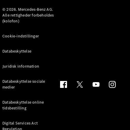
Konfigurator
Mercedes-
© 2026. Mercedes-Benz AG.
Benz Online
Alle rettigheder forbeholdes
Showroom
(kolofon)
Coupé
Cookie-indstillinger
Databeskyttelse
Juridisk information
Alle Coupés
CLE Coupé
Mercedes-
Databeskyttelse sociale
AMG GT
medier
Coupé
Mercedes-
Databeskyttelse online
AMG GT
tidsbestilling
Elektrisk
4-dørs
coupé
Digital Services Act
Regulation