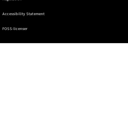
Konfigurator
Mercedes-
Accessibility Statement
Benz Online
Showroom
Cabriolet / Roadster
FOSS-licenser
Alle
Cabriolets /
Roadsters
CLE
Cabriolet
Mercedes-
AMG SL