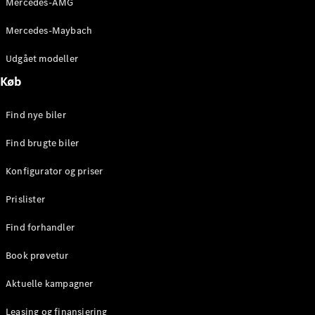
Mercedes-AMG
E-Klasse
Sedan
Mercedes-Maybach
S-Klasse
Lang
Udgået modeller
Mercedes-
Køb
Maybach S-
Klasse
Find nye biler
Konfigurator
Find brugte biler
Mercedes-
Benz Online
Konfigurator og priser
Showroom
SUV
Prislister
Find forhandler
Book prøvetur
Aktuelle kampagner
Alle SUVs
EQS
Leasing og finansiering