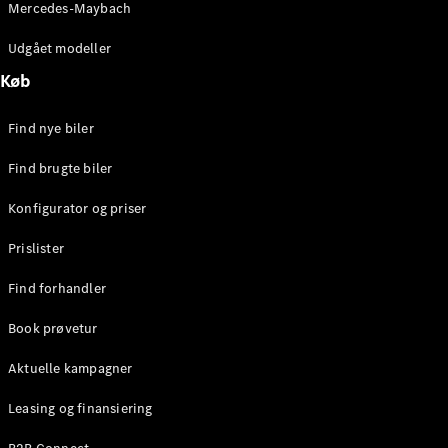
Mercedes-Maybach
Stationcar
E-Klasse
Udgået modeller
Stationcar
E-Klasse
Køb
All-Terrain
Find nye biler
Konfigurator
Find brugte biler
Mercedes-
Benz Online
Konfigurator og priser
Showroom
Hatchback
Prislister
Find forhandler
Book prøvetur
Aktuelle kampagner
A-Klasse
Hatchback
Leasing og finansiering