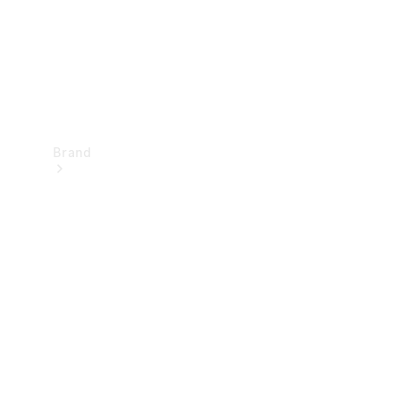
Brand
Oplev
Mercedes-
Benz