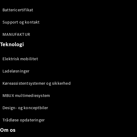
Konfigurator
Mercedes-
Battericertifikat
Benz Online
Showroom
Support og kontakt
Cabriolet / Roadster
MANUFAKTUR
Teknologi
Elektrisk mobilitet
Ladeløsninger
Køreassistentsystemer og sikkerhed
Alle
MBUX multimediesystem
Cabriolets /
Roadsters
Design- og konceptbiler
CLE
Cabriolet
Trådløse opdateringer
Mercedes-
Om os
AMG SL