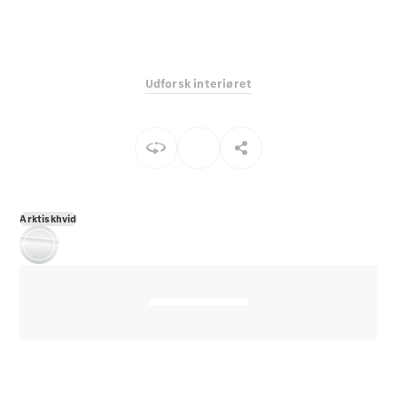
E-Klasse
Sedan
S-Klasse
Lang
Udforsk interiøret
Mercedes-
Maybach S-
Klasse
Konfigurator
Mercedes-
Benz Online
Arktiskhvid
Showroom
SUV
Alle SUVs
EQS