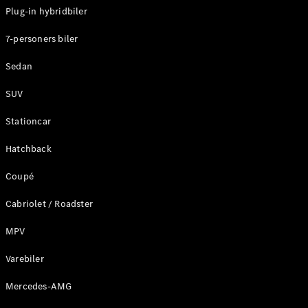
Plug-in hybridbiler
Konfigurator
7-personers biler
Mercedes-
Benz Online
Sedan
Showroom
Stationcar
SUV
Stationcar
Hatchback
Coupé
Alle
Stationcar
Cabriolet / Roadster
CLA
Shooting
Elektrisk
MPV
Brake
CLA
Varebiler
Shooting
Mercedes-AMG
Brake
C-Klasse