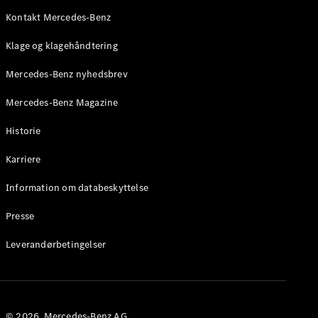
Roadster
Kontakt Mercedes-Benz
Konfigurator
Klage og klagehåndtering
Mercedes-
Benz Online
Mercedes-Benz nyhedsbrev
Showroom
Grand Limousine
Mercedes-Benz Magazine
Historie
Karriere
Information om databeskyttelse
Presse
VLE
Elektrisk
Leverandørbetingelser
Konfigurator
Mercedes-
Benz Online
Showroom
© 2026. Mercedes-Benz AG.