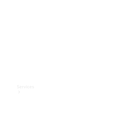
Teknisk
tilbehør
Opladningsudstyr
Collection
Bilpleje
Services