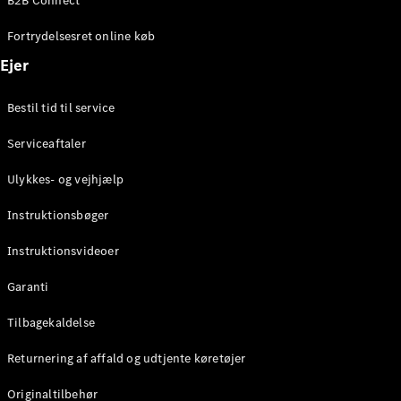
B2B Connect
Konfigurator
Mercedes-
Fortrydelsesret online køb
Benz Online
Showroom
Ejer
Coupé
Bestil tid til service
Serviceaftaler
Ulykkes- og vejhjælp
Alle Coupés
Instruktionsbøger
CLE Coupé
Mercedes-
Instruktionsvideoer
AMG GT
Coupé
Garanti
Mercedes-
Tilbagekaldelse
AMG GT
Elektrisk
4-dørs
Returnering af affald og udtjente køretøjer
coupé
Originaltilbehør