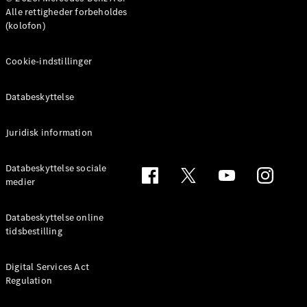
MPV
Alle rettigheder forbeholdes
(kolofon)
Cookie-indstillinger
Databeskyttelse
Alle MPVs
EQV
Elektrisk
V-Klasse
Juridisk information
Marco Polo
Databeskyttelse sociale
medier
Konfigurator
Mercedes-
Benz Online
Databeskyttelse online
Showroom
tidsbestilling
Varebiler
Digital Services Act
Regulation
Konfigurator