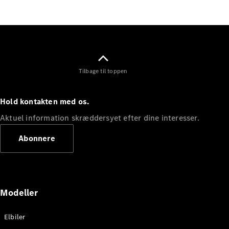
Elektrisk
SUV
Mercedes-
Maybach
Elektrisk
EQS SUV
GLA
GLA
Ny
Elektrisk
Tilbage til toppen
GLA
Ny
GLB
Elektrisk
GLB
Hold kontakten med os.
GLC
Elektrisk
GLC
Aktuel information skræddersyet efter dine interesser.
GLC Coupé
GLE
Abonnere
GLE Coupé
GLS
Mercedes-
Maybach
Ny
GLS
Modeller
G-
Elektrisk
Klasse
Elbiler
G-Klasse