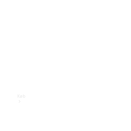
Mercedes-Benz Online Showroom
Køb