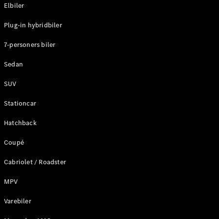
Plug-in-hybrid modeller
Elbiler
Plug-in hybridbiler
Sedan
7-personers biler
Sedan
SUV
Alle Sedans
Stationcar
CLA
Elektrisk
CLA
Hatchback
C-Klasse
Coupé
Sedan
C-
Cabriolet / Roadster
Klasse
Elektrisk
Sedan
MPV
EQE
Elektrisk
Sedan
Varebiler
EQS
Elektrisk
Sedan