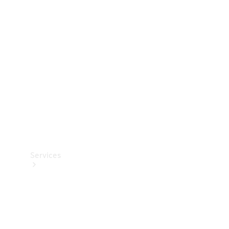
Teknisk
tilbehør
Opladningsudstyr
Collection
Bilpleje
Services