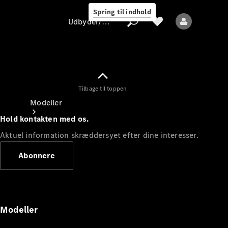
Spring til indhold
Udbyder/databeskyttelse
Tilbage til toppen
Udbyder/databeskyttelse
Modeller
Hold kontakten med os.
Aktuel information skræddersyet efter dine interesser.
Abonnere
Alle modeller
Nye modeller
Modeller
Elektriske modeller