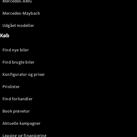
Mercedes-AMG
E-Klasse
Sedan
Mercedes-Maybach
S-Klasse
Lang
Udgået modeller
Mercedes-
Køb
Maybach S-
Klasse
Find nye biler
Konfigurator
Find brugte biler
Mercedes-
Benz Online
Konfigurator og priser
Showroom
SUV
Prislister
Find forhandler
Book prøvetur
Aktuelle kampagner
Alle SUVs
EQS
Leasing og finansiering