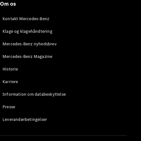
Om os
Stationcar
E-Klasse
Stationcar
Kontakt Mercedes-Benz
E-Klasse
All-Terrain
Klage og klagehåndtering
Mercedes-Benz nyhedsbrev
Konfigurator
Mercedes-
Mercedes-Benz Magazine
Benz Online
Showroom
Historie
Hatchback
Karriere
Information om databeskyttelse
Presse
A-Klasse
Leverandørbetingelser
Hatchback