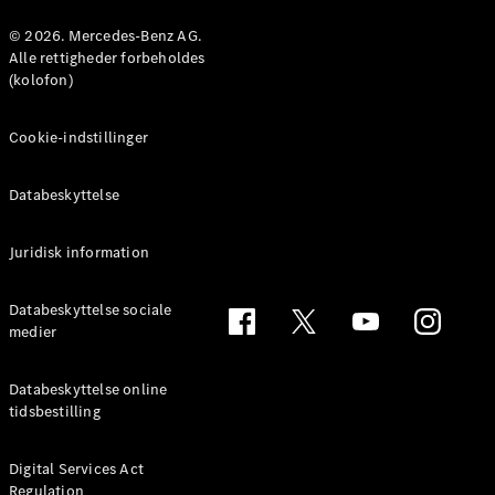
Konfigurator
Mercedes-
© 2026. Mercedes-Benz AG.
Benz Online
Alle rettigheder forbeholdes
Showroom
(kolofon)
Coupé
Cookie-indstillinger
Databeskyttelse
Juridisk information
Alle Coupés
CLE Coupé
Mercedes-
Databeskyttelse sociale
AMG GT
medier
Coupé
Mercedes-
Databeskyttelse online
AMG GT
tidsbestilling
Elektrisk
4-dørs
coupé
Digital Services Act
Regulation