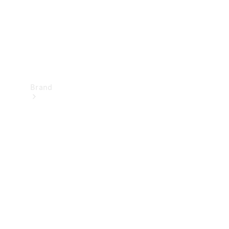
Brand
Oplev
Mercedes-
Benz