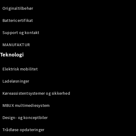
Originaltilbehør
Konfigurator
Mercedes-
Battericertifikat
Benz Online
Showroom
Support og kontakt
Stationcar
MANUFAKTUR
Teknologi
Elektrisk mobilitet
Ladeløsninger
Alle
Stationcar
Køreassistentsystemer og sikkerhed
CLA
Shooting
Elektrisk
MBUX multimediesystem
Brake
CLA
Design- og konceptbiler
Shooting
Brake
Trådløse opdateringer
C-Klasse