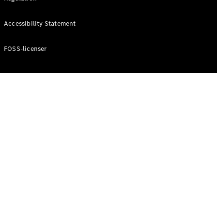
Konfigurator
Mercedes-
Accessibility Statement
Benz Online
Showroom
Cabriolet / Roadster
FOSS-licenser
Alle
Cabriolets /
Roadsters
CLE
Cabriolet
Mercedes-
AMG SL