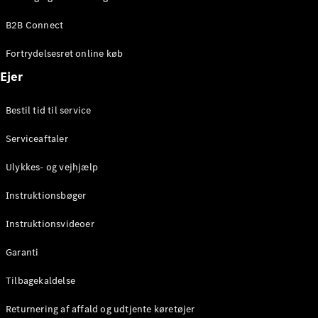
Elektrisk
SUV
B2B Connect
Mercedes-
Maybach
Elektrisk
Fortrydelsesret online køb
EQS SUV
GLA
Ejer
GLA
Ny
Elektrisk
GLA
Ny
Bestil tid til service
GLB
Elektrisk
GLB
Serviceaftaler
GLC
Elektrisk
GLC
Ulykkes- og vejhjælp
GLC Coupé
GLE
Instruktionsbøger
GLE Coupé
GLS
Instruktionsvideoer
Mercedes-
Maybach
Ny
Garanti
GLS
G-
Tilbagekaldelse
Elektrisk
Klasse
Returnering af affald og udtjente køretøjer
G-Klasse