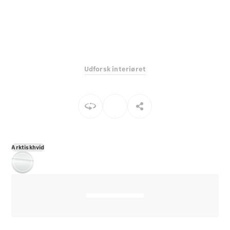
E-Klasse
Sedan
S-Klasse
Lang
Mercedes-
Maybach S-
Udforsk interiøret
Klasse
Konfigurator
Mercedes-
Benz Online
Showroom
SUV
Arktiskhvid
Alle SUVs
EQS