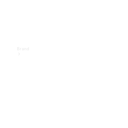
Brand
Oplev
Mercedes-
Benz