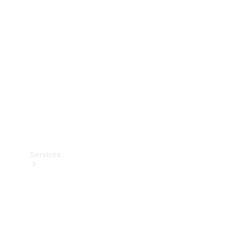
Teknisk
tilbehør
Opladningsudstyr
Collection
Bilpleje
Services