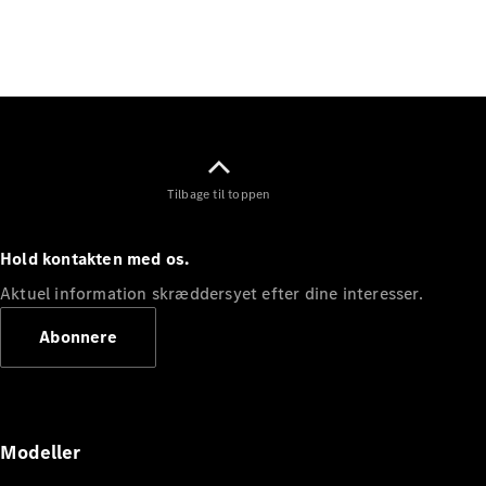
Elektrisk
SUV
Mercedes-
Maybach
Elektrisk
EQS SUV
GLA
GLA
Ny
Elektrisk
GLA
Ny
GLB
Elektrisk
Tilbage til toppen
GLB
GLC
Elektrisk
GLC
Hold kontakten med os.
GLC Coupé
GLE
Aktuel information skræddersyet efter dine interesser.
GLE Coupé
Abonnere
GLS
Mercedes-
Maybach
Ny
GLS
G-
Elektrisk
Modeller
Klasse
G-Klasse