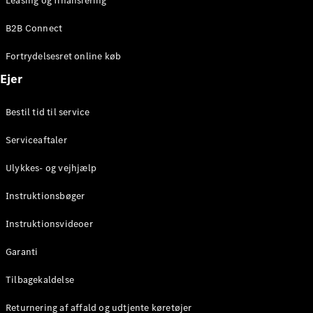
Leasing og finansiering
Konfigurator
Mercedes-
B2B Connect
Benz Online
Showroom
Fortrydelsesret online køb
Coupé
Ejer
Bestil tid til service
Serviceaftaler
Alle Coupés
Ulykkes- og vejhjælp
CLE Coupé
Mercedes-
Instruktionsbøger
AMG GT
Coupé
Instruktionsvideoer
Mercedes-
Garanti
AMG GT
Elektrisk
4-dørs
Tilbagekaldelse
coupé
Returnering af affald og udtjente køretøjer