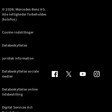
MPV
© 2026. Mercedes-Benz AG.
Alle rettigheder forbeholdes
(kolofon)
Cookie-indstillinger
Alle MPVs
EQV
Elektrisk
Databeskyttelse
V-Klasse
Marco Polo
Juridisk information
Konfigurator
Databeskyttelse sociale
Mercedes-
medier
Benz Online
Showroom
Databeskyttelse online
tidsbestilling
Varebiler
Digital Services Act
Konfigurator