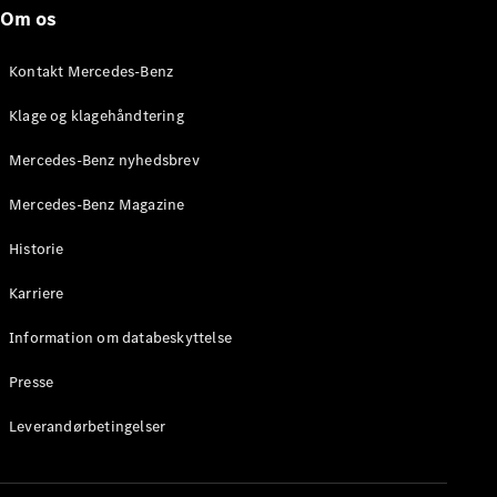
Roadster
Om os
Konfigurator
Kontakt Mercedes-Benz
Mercedes-
Benz Online
Klage og klagehåndtering
Showroom
Grand Limousine
Mercedes-Benz nyhedsbrev
Mercedes-Benz Magazine
Historie
Karriere
Information om databeskyttelse
VLE
Elektrisk
Presse
Konfigurator
Leverandørbetingelser
Mercedes-
Benz Online
Showroom