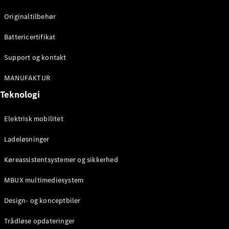
Konfigurator
Mercedes-
Originaltilbehør
Benz Online
Showroom
Battericertifikat
Cabriolet / Roadster
Support og kontakt
MANUFAKTUR
Teknologi
Elektrisk mobilitet
Ladeløsninger
Alle
Køreassistentsystemer og sikkerhed
Cabriolets /
Roadsters
MBUX multimediesystem
CLE
Cabriolet
Design- og konceptbiler
Mercedes-
AMG SL
Trådløse opdateringer