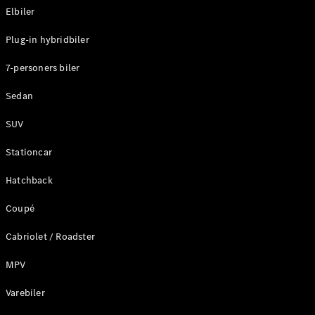
Elbiler
Konfigurator
Plug-in hybridbiler
Mercedes-
Benz Online
7-personers biler
Showroom
Stationcar
Sedan
SUV
Stationcar
Hatchback
Alle
Stationcar
Coupé
CLA
Shooting
Elektrisk
Cabriolet / Roadster
Brake
CLA
MPV
Shooting
Varebiler
Brake
C-Klasse