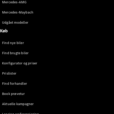
Mercedes-AMG
Stationcar
E-Klasse
Mercedes-Maybach
Stationcar
E-Klasse
Udgået modeller
All-Terrain
Køb
Konfigurator
Find nye biler
Mercedes-
Benz Online
Find brugte biler
Showroom
Hatchback
Konfigurator og priser
Prislister
Find forhandler
Book prøvetur
A-Klasse
Hatchback
Aktuelle kampagner