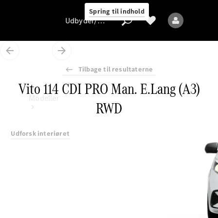
Spring til indhold
Udbyder/databeskyttelse
Tilbage til resultaterne
Vito 114 CDI PRO Man. E.Lang (A3)
Udbyder/databeskyttelse
Modeller
RWD
Udforsk interiøret
Alle modeller
Nye modeller
Elektriske modeller