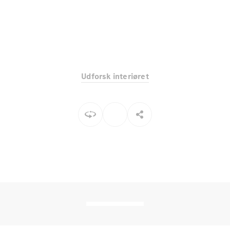
Elektrisk
SUV
Mercedes-
Maybach
Elektrisk
EQS SUV
GLA
GLA
Ny
Elektrisk
GLA
Ny
Udforsk interiøret
GLB
Elektrisk
GLB
GLC
Elektrisk
GLC
GLC Coupé
GLE
GLE Coupé
GLS
Mercedes-
Maybach
Ny
GLS
G-
Elektrisk
Klasse
G-Klasse