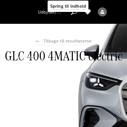
Spring til indhold
Udbyder/databeskyttelse
Tilbage til resultaterne
GLC 400 4MATIC electric
Udbyder/databeskyttelse
Modeller
Alle modeller
Nye modeller
Elektriske modeller