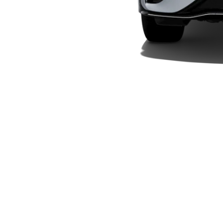
Plug-in-hybrid modeller
Sedan
Alle Sedans
CLA
Elektrisk
CLA
C-Klasse
Sedan
C-
Klasse
Elektrisk
Sedan
EQE
Elektrisk
Sedan
EQS
Elektrisk
Sedan