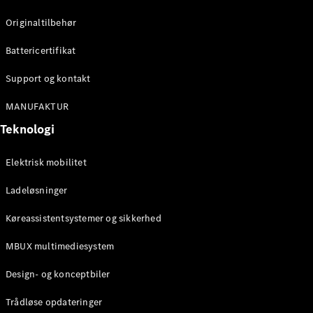
Konfigurator
Mercedes-
Originaltilbehør
Benz Online
Showroom
Battericertifikat
Cabriolet / Roadster
Support og kontakt
MANUFAKTUR
Teknologi
Elektrisk mobilitet
Ladeløsninger
Alle
Køreassistentsystemer og sikkerhed
Cabriolets /
Roadsters
MBUX multimediesystem
CLE
Cabriolet
Design- og konceptbiler
Mercedes-
AMG SL
Trådløse opdateringer