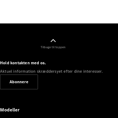
Elektrisk
SUV
Mercedes-
Maybach
Elektrisk
EQS SUV
GLA
GLA
Ny
Elektrisk
GLA
Ny
GLB
Elektrisk
Tilbage til toppen
GLB
GLC
Elektrisk
GLC
Hold kontakten med os.
GLC Coupé
GLE
Aktuel information skræddersyet efter dine interesser.
GLE Coupé
Abonnere
GLS
Mercedes-
Maybach
Ny
GLS
G-
Elektrisk
Modeller
Klasse
G-Klasse