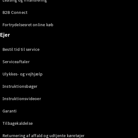
Leasing og finansiering
Konfigurator
Mercedes-
B2B Connect
Benz Online
Showroom
Fortrydelsesret online køb
Coupé
Ejer
Bestil tid til service
Serviceaftaler
Alle Coupés
Ulykkes- og vejhjælp
CLE Coupé
Mercedes-
Instruktionsbøger
AMG GT
Coupé
Instruktionsvideoer
Mercedes-
Garanti
AMG GT
Elektrisk
4-dørs
Tilbagekaldelse
coupé
Returnering af affald og udtjente køretøjer