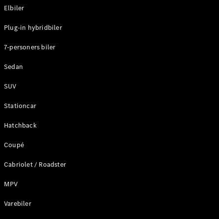
Elbiler
Konfigurator
Plug-in hybridbiler
Mercedes-
Benz Online
7-personers biler
Showroom
Stationcar
Sedan
SUV
Stationcar
Hatchback
Alle
Stationcar
Coupé
CLA
Shooting
Elektrisk
Cabriolet / Roadster
Brake
CLA
MPV
Shooting
Varebiler
Brake
C-Klasse