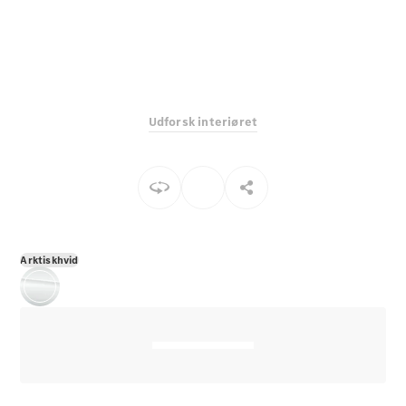
E-Klasse
Sedan
S-Klasse
Lang
Mercedes-
Maybach S-
Udforsk interiøret
Klasse
Konfigurator
Mercedes-
Benz Online
Showroom
SUV
Arktiskhvid
Alle SUVs
EQS