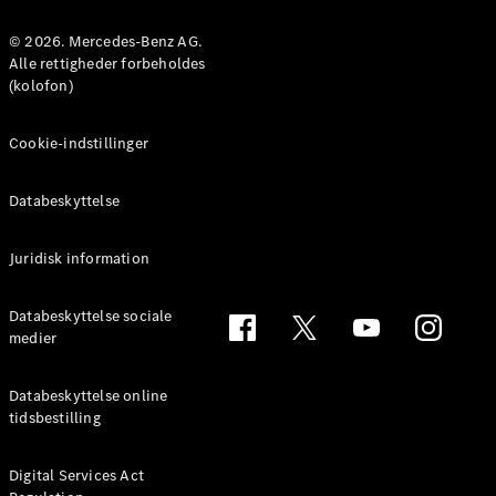
MPV
© 2026. Mercedes-Benz AG.
Alle rettigheder forbeholdes
(kolofon)
Cookie-indstillinger
Alle MPVs
EQV
Elektrisk
Databeskyttelse
V-Klasse
Marco Polo
Juridisk information
Konfigurator
Databeskyttelse sociale
Mercedes-
medier
Benz Online
Showroom
Databeskyttelse online
tidsbestilling
Varebiler
Digital Services Act
Konfigurator