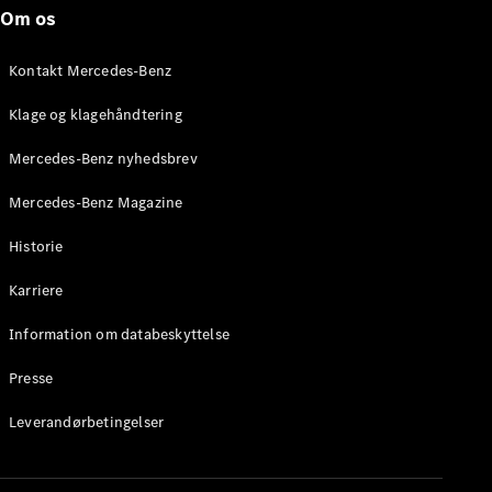
Roadster
Om os
Konfigurator
Kontakt Mercedes-Benz
Mercedes-
Benz Online
Klage og klagehåndtering
Showroom
Grand Limousine
Mercedes-Benz nyhedsbrev
Mercedes-Benz Magazine
Historie
Karriere
Information om databeskyttelse
VLE
Elektrisk
Presse
Konfigurator
Leverandørbetingelser
Mercedes-
Benz Online
Showroom