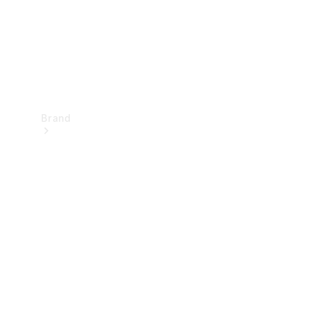
Brand
Oplev
Mercedes-
Benz