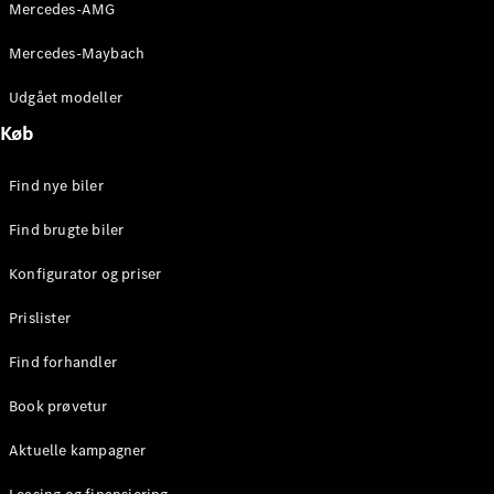
Mercedes-AMG
Stationcar
E-Klasse
Mercedes-Maybach
Stationcar
E-Klasse
Udgået modeller
All-Terrain
Køb
Konfigurator
Find nye biler
Mercedes-
Benz Online
Find brugte biler
Showroom
Hatchback
Konfigurator og priser
Prislister
Find forhandler
Book prøvetur
A-Klasse
Hatchback
Aktuelle kampagner