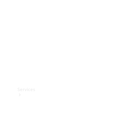
Teknisk
tilbehør
Opladningsudstyr
Collection
Bilpleje
Services