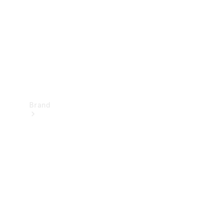
kontakt
Brand
Oplev
Mercedes-
Benz