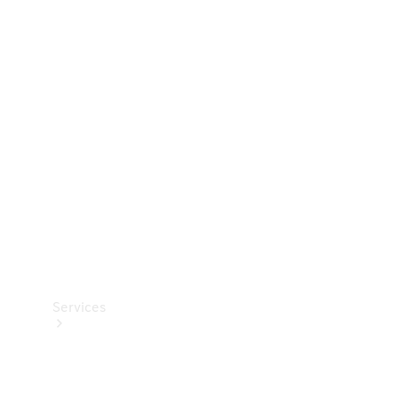
Dæk
Teknisk
tilbehør
Opladningsudstyr
Collection
Bilpleje
Services