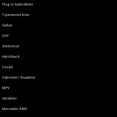
Klasse
Plug-in hybridbiler
G-Klasse
7-personers biler
Konfigurator
Sedan
Mercedes-
Benz Online
SUV
Showroom
Stationcar
Stationcar
Hatchback
Coupé
Cabriolet / Roadster
Alle
Stationcar
MPV
CLA
Shooting
Varebiler
Elektrisk
Brake
Mercedes-AMG
CLA
Shooting