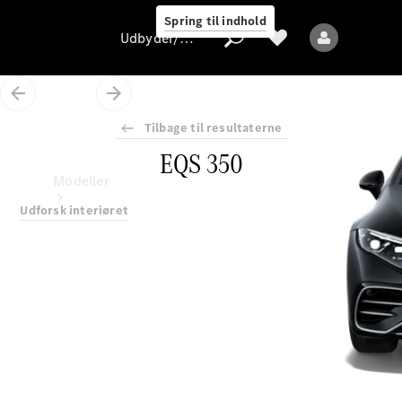
Spring til indhold
Udbyder/databeskyttelse
Tilbage til resultaterne
EQS 350
Udbyder/databeskyttelse
Modeller
Udforsk interiøret
Alle modeller
Nye modeller
Elektriske modeller