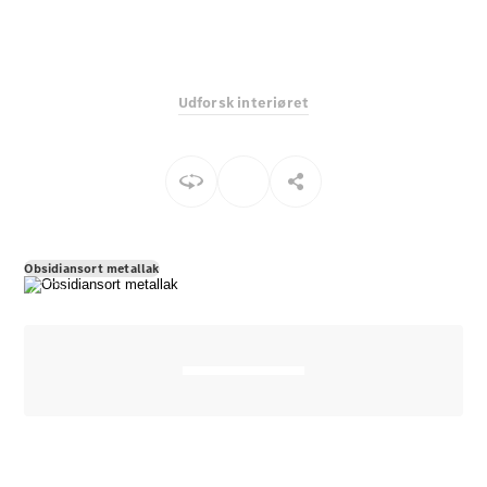
E-Klasse
Sedan
S-Klasse
Lang
Udforsk interiøret
Mercedes-
Maybach S-
Klasse
Konfigurator
Mercedes-
Benz Online
Obsidiansort metallak
Showroom
SUV
Alle SUVs
EQE