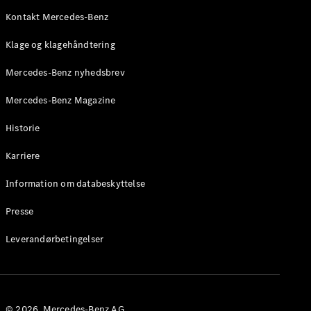
Mercedes-
AMG SL
Kontakt Mercedes-Benz
Roadster
Klage og klagehåndtering
Konfigurator
Mercedes-Benz nyhedsbrev
Mercedes-
Benz Online
Mercedes-Benz Magazine
Showroom
Grand Limousine
Historie
Karriere
Information om databeskyttelse
Presse
Leverandørbetingelser
VLE
Elektrisk
Konfigurator
Mercedes-
© 2026. Mercedes-Benz AG.