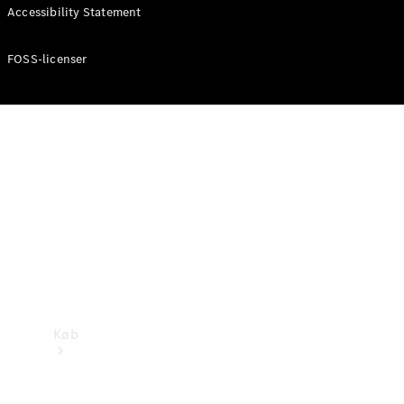
Accessibility Statement
Konfigurator
Mercedes-Benz Online Showroom
FOSS-licenser
Køb