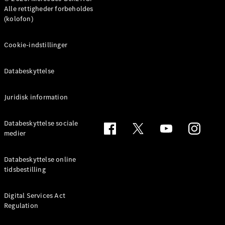
Benz Online
Alle rettigheder forbeholdes
Showroom
(kolofon)
MPV
Cookie-indstillinger
Databeskyttelse
Alle MPVs
Juridisk information
EQV
Elektrisk
V-Klasse
Databeskyttelse sociale
Marco Polo
medier
Konfigurator
Databeskyttelse online
Mercedes-
tidsbestilling
Benz Online
Showroom
Digital Services Act
Regulation
Varebiler