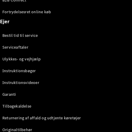
B2B Connect
Fortrydelsesret online køb
Konfigurator
Mercedes-
Ejer
Benz Online
Showroom
Bestil tid til service
Coupé
Serviceaftaler
Ulykkes- og vejhjælp
Instruktionsbøger
Alle Coupés
Instruktionsvideoer
CLE Coupé
Mercedes-
Garanti
AMG GT
Tilbagekaldelse
Coupé
Mercedes-
Returnering af affald og udtjente køretøjer
AMG GT
Elektrisk
4-dørs
Originaltilbehør
coupé