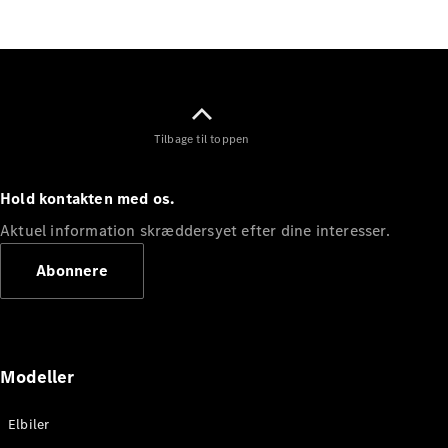
Elektrisk
SUV
EQS
Elektrisk
SUV
Mercedes-
Maybach
Elektrisk
EQS SUV
Tilbage til toppen
GLA
GLA
Ny
Elektrisk
GLA
Ny
Hold kontakten med os.
GLB
Elektrisk
GLB
Aktuel information skræddersyet efter dine interesser.
GLC
Elektrisk
GLC
Abonnere
GLC Coupé
GLE
GLE Coupé
GLS
Mercedes-
Modeller
Maybach
Ny
GLS
Elbiler
G-
Elektrisk