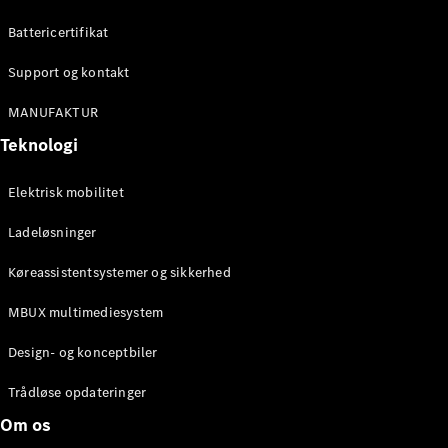
Battericertifikat
Konfigurator
Mercedes-
Support og kontakt
Benz Online
MANUFAKTUR
Showroom
Cabriolet / Roadster
Teknologi
Elektrisk mobilitet
Ladeløsninger
Køreassistentsystemer og sikkerhed
MBUX multimediesystem
Alle
Design- og konceptbiler
Cabriolets /
Roadsters
Trådløse opdateringer
CLE
Om os
Cabriolet