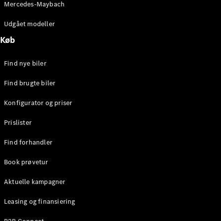
Mercedes-Maybach
Brake
C-Klasse
Udgået modeller
Stationcar
E-Klasse
Køb
Stationcar
E-Klasse
Find nye biler
All-Terrain
Find brugte biler
Konfigurator
Konfigurator og priser
Mercedes-
Benz Online
Prislister
Showroom
Hatchback
Find forhandler
Book prøvetur
Aktuelle kampagner
Leasing og finansiering
A-Klasse
Hatchback