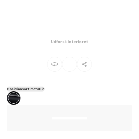
E-Klasse
Sedan
S-Klasse
Lang
Mercedes-
Maybach S-
Udforsk interiøret
Klasse
Konfigurator
Mercedes-
Benz Online
Showroom
SUV
Obsidiansort metallic
Alle SUVs
EQE