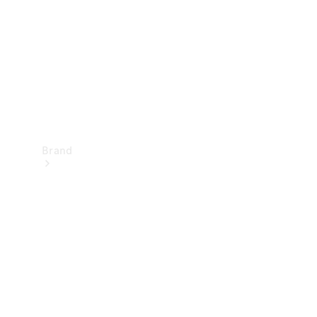
kontakt
Brand
Oplev
Mercedes-
Benz