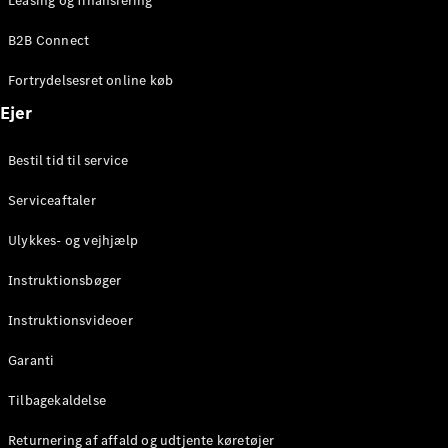
Leasing og finansiering
B2B Connect
Konfigurator
Mercedes-
Fortrydelsesret online køb
Benz Online
Ejer
Showroom
Coupé
Bestil tid til service
Serviceaftaler
Ulykkes- og vejhjælp
Alle Coupés
Instruktionsbøger
CLE Coupé
Mercedes-
Instruktionsvideoer
AMG GT
Garanti
Coupé
Mercedes-
Tilbagekaldelse
AMG GT
Elektrisk
4-dørs
Returnering af affald og udtjente køretøjer
coupé