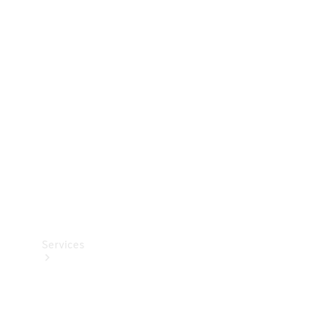
Dæk
Teknisk
tilbehør
Opladningsudstyr
Collection
Bilpleje
Services