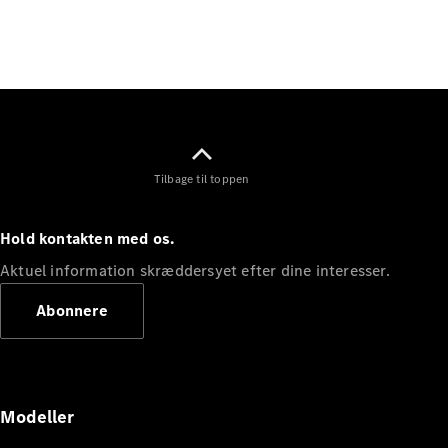
Elektrisk
SUV
EQS
Elektrisk
SUV
Mercedes-
Maybach
Elektrisk
EQS SUV
GLA
GLA
Ny
Elektrisk
Tilbage til toppen
GLA
Ny
GLB
Elektrisk
GLB
Hold kontakten med os.
GLC
Elektrisk
GLC
Aktuel information skræddersyet efter dine interesser.
GLC Coupé
Abonnere
GLE
GLE Coupé
GLS
Mercedes-
Maybach
Ny
Modeller
GLS
G-
Elektrisk