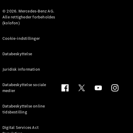
Benz Online
Showroom
© 2026. Mercedes-Benz AG.
MPV
Alle rettigheder forbeholdes
(kolofon)
Cookie-indstillinger
Databeskyttelse
Alle MPVs
EQV
Elektrisk
Juridisk information
V-Klasse
Marco Polo
Databeskyttelse sociale
medier
Konfigurator
Mercedes-
Benz Online
Databeskyttelse online
Showroom
tidsbestilling
Varebiler
Digital Services Act