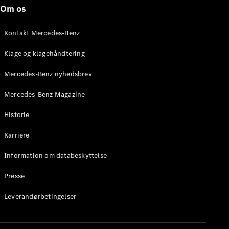
Mercedes-
Om os
AMG SL
Roadster
Kontakt Mercedes-Benz
Konfigurator
Klage og klagehåndtering
Mercedes-
Benz Online
Mercedes-Benz nyhedsbrev
Showroom
Grand Limousine
Mercedes-Benz Magazine
Historie
Karriere
Information om databeskyttelse
Presse
VLE
Elektrisk
Leverandørbetingelser
Konfigurator
Mercedes-