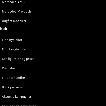
Mercedes-AMG
Brake
C-Klasse
Mercedes-Maybach
Stationcar
E-Klasse
Udgået modeller
Stationcar
E-Klasse
Køb
All-Terrain
Find nye biler
Konfigurator
Find brugte biler
Mercedes-
Benz Online
Konfigurator og priser
Showroom
Hatchback
Prislister
Find forhandler
Book prøvetur
Aktuelle kampagner
A-Klasse
Hatchback