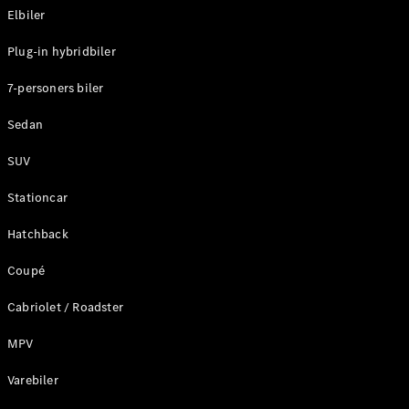
Klasse
Elbiler
G-Klasse
Plug-in hybridbiler
Konfigurator
7-personers biler
Mercedes-
Benz Online
Sedan
Showroom
Stationcar
SUV
Stationcar
Hatchback
Coupé
Alle
Stationcar
Cabriolet / Roadster
CLA
Shooting
MPV
Elektrisk
Brake
Varebiler
CLA
Shooting