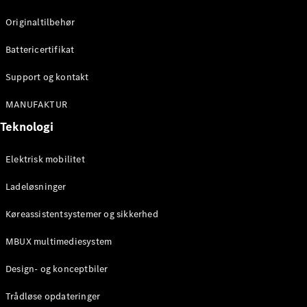
Originaltilbehør
Konfigurator
Mercedes-
Battericertifikat
Benz Online
Support og kontakt
Showroom
Cabriolet / Roadster
MANUFAKTUR
Teknologi
Elektrisk mobilitet
Ladeløsninger
Køreassistentsystemer og sikkerhed
Alle
MBUX multimediesystem
Cabriolets /
Roadsters
Design- og konceptbiler
CLE
Cabriolet
Trådløse opdateringer