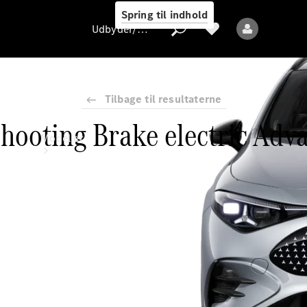
Spring til indhold
Udbyder/databeskyttelse
Tilbage til resultaterne
hooting Brake electric Adva
Udbyder/databeskyttelse
Modeller
Alle modeller
Nye modeller
Elektriske modeller