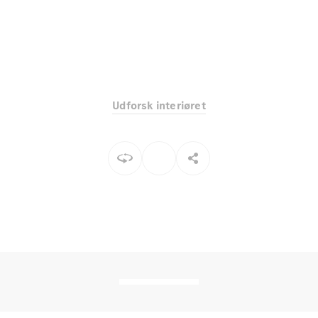
Elektrisk
SUV
Mercedes-
Maybach
Elektrisk
EQS SUV
GLA
GLA
Ny
Elektrisk
GLA
Ny
Udforsk interiøret
GLB
Elektrisk
GLB
GLC
Elektrisk
GLC
GLC Coupé
GLE
GLE Coupé
GLS
Mercedes-
Maybach
Ny
GLS
G-
Elektrisk
Klasse
G-Klasse