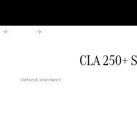
CLA 250+ S
Udforsk interiøret