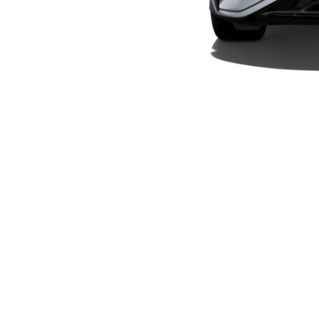
Plug-in-hybrid modeller
Sedan
Alle Sedans
CLA
Elektrisk
CLA
C-Klasse
Sedan
C-
Klasse
Elektrisk
Sedan
EQE
Elektrisk
Sedan
EQS
Elektrisk
Sedan