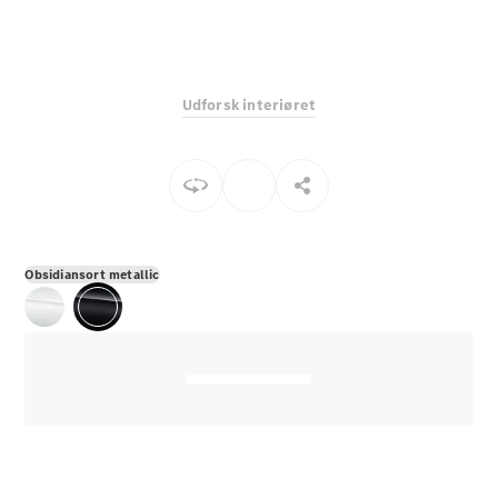
E-Klasse
Sedan
S-Klasse
Lang
Udforsk interiøret
Mercedes-
Maybach S-
Klasse
Konfigurator
Mercedes-
Benz Online
Obsidiansort metallic
Showroom
SUV
Alle SUVs
EQS