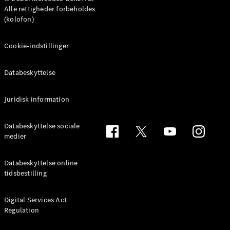
MPV
Alle rettigheder forbeholdes
(kolofon)
Cookie-indstillinger
Databeskyttelse
Alle MPVs
EQV
Elektrisk
V-Klasse
Juridisk information
Marco Polo
Databeskyttelse sociale
medier
Konfigurator
Mercedes-
Benz Online
Databeskyttelse online
Showroom
tidsbestilling
Varebiler
Digital Services Act
Regulation
Konfigurator