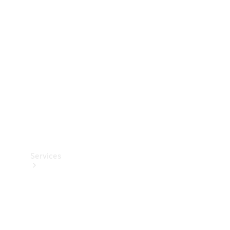
Teknisk
tilbehør
Opladningsudstyr
Collection
Bilpleje
Services