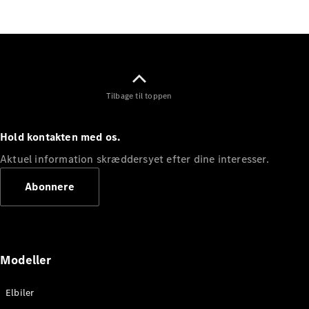
Elektrisk
SUV
Mercedes-
Maybach
Elektrisk
EQS SUV
GLA
GLA
Ny
Elektrisk
Tilbage til toppen
GLA
Ny
GLB
Elektrisk
GLB
Hold kontakten med os.
GLC
Elektrisk
GLC
Aktuel information skræddersyet efter dine interesser.
GLC Coupé
GLE
Abonnere
GLE Coupé
GLS
Mercedes-
Maybach
Ny
GLS
Modeller
G-
Elektrisk
Klasse
Elbiler
G-Klasse