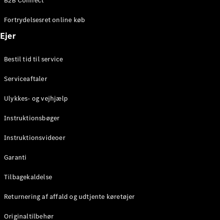
B2B Connect
Konfigurator
Mercedes-
Fortrydelsesret online køb
Benz Online
Showroom
Ejer
Coupé
Bestil tid til service
Serviceaftaler
Ulykkes- og vejhjælp
Alle Coupés
Instruktionsbøger
CLE Coupé
Mercedes-
Instruktionsvideoer
AMG GT
Coupé
Garanti
Mercedes-
Tilbagekaldelse
AMG GT
Elektrisk
4-dørs
Returnering af affald og udtjente køretøjer
coupé
Originaltilbehør