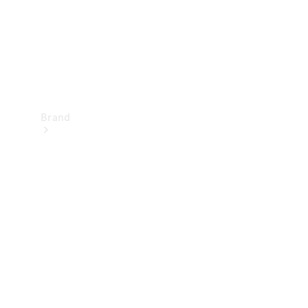
Brand
Oplev
Mercedes-
Benz