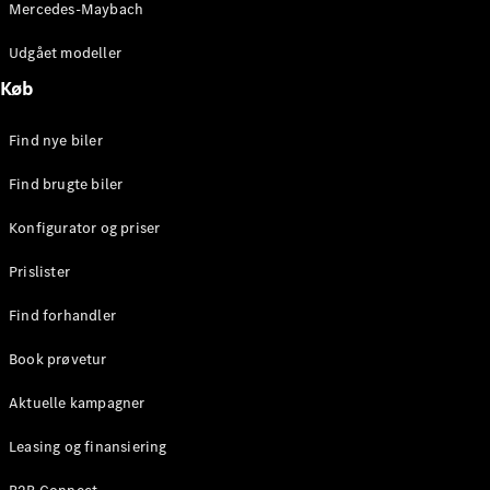
Mercedes-Maybach
Stationcar
E-Klasse
Udgået modeller
Stationcar
E-Klasse
Køb
All-Terrain
Find nye biler
Konfigurator
Find brugte biler
Mercedes-
Benz Online
Konfigurator og priser
Showroom
Hatchback
Prislister
Find forhandler
Book prøvetur
Aktuelle kampagner
A-Klasse
Hatchback
Leasing og finansiering