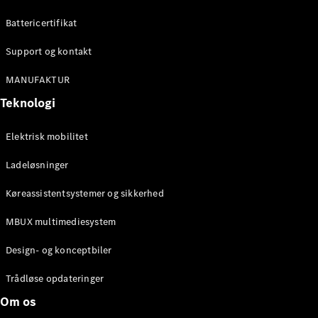
Konfigurator
Mercedes-
Battericertifikat
Benz Online
Showroom
Support og kontakt
Cabriolet / Roadster
MANUFAKTUR
Teknologi
Elektrisk mobilitet
Ladeløsninger
Køreassistentsystemer og sikkerhed
Alle
MBUX multimediesystem
Cabriolets /
Roadsters
Design- og konceptbiler
CLE
Cabriolet
Trådløse opdateringer
Mercedes-
Om os
AMG SL