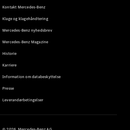
Roadster
Kontakt Mercedes-Benz
Konfigurator
Klage og klagehåndtering
Mercedes-
Benz Online
Mercedes-Benz nyhedsbrev
Showroom
Grand Limousine
Mercedes-Benz Magazine
Historie
Karriere
Information om databeskyttelse
Presse
VLE
Elektrisk
Leverandørbetingelser
Konfigurator
Mercedes-
Benz Online
Showroom
© 2026. Mercedes-Benz AG.