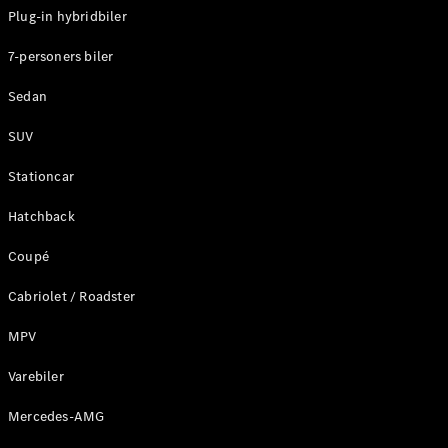
Plug-in hybridbiler
Konfigurator
7-personers biler
Mercedes-
Benz Online
Sedan
Showroom
Stationcar
SUV
Stationcar
Hatchback
Coupé
Alle
Stationcar
Cabriolet / Roadster
CLA
Shooting
Elektrisk
MPV
Brake
CLA
Varebiler
Shooting
Mercedes-AMG
Brake
C-Klasse