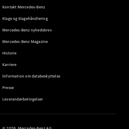
Roadster
Kontakt Mercedes-Benz
Konfigurator
Klage og klagehåndtering
Mercedes-
Benz Online
Mercedes-Benz nyhedsbrev
Showroom
Grand Limousine
Mercedes-Benz Magazine
Historie
Karriere
Information om databeskyttelse
Presse
VLE
Elektrisk
Leverandørbetingelser
Konfigurator
Mercedes-
Benz Online
Showroom
© 2026. Mercedes-Benz AG.