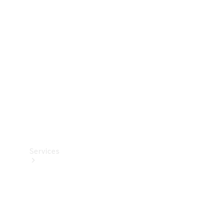
Teknisk
tilbehør
Opladningsudstyr
Collection
Bilpleje
Services