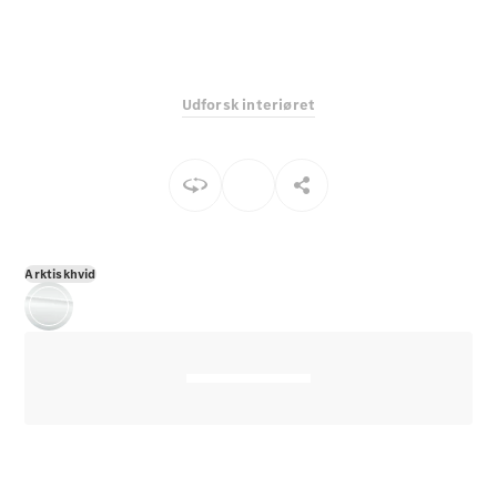
E-Klasse
Sedan
S-Klasse
Lang
Udforsk interiøret
Mercedes-
Maybach S-
Klasse
Konfigurator
Mercedes-
Benz Online
Arktiskhvid
Showroom
SUV
Alle SUVs
EQS