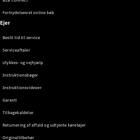
B2B Connect
Konfigurator
Mercedes-
Fortrydelsesret online køb
Benz Online
Showroom
Ejer
Coupé
Bestil tid til service
Serviceaftaler
Ulykkes- og vejhjælp
Alle Coupés
Instruktionsbøger
CLE Coupé
Mercedes-
Instruktionsvideoer
AMG GT
Coupé
Garanti
Mercedes-
Tilbagekaldelse
AMG GT
Elektrisk
4-dørs
Returnering af affald og udtjente køretøjer
coupé
Originaltilbehør