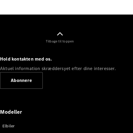
Elektrisk
SUV
Mercedes-
Maybach
Elektrisk
EQS SUV
GLA
GLA
Ny
Elektrisk
Tilbage til toppen
GLA
Ny
GLB
Elektrisk
GLB
Hold kontakten med os.
GLC
Elektrisk
GLC
Aktuel information skræddersyet efter dine interesser.
GLC Coupé
GLE
Abonnere
GLE Coupé
GLS
Mercedes-
Maybach
Ny
GLS
Modeller
G-
Elektrisk
Klasse
Elbiler
G-Klasse