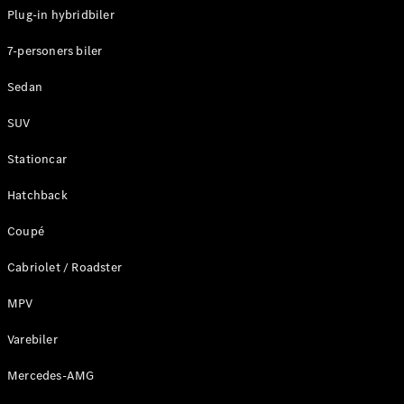
Plug-in hybridbiler
Konfigurator
7-personers biler
Mercedes-
Benz Online
Sedan
Showroom
Stationcar
SUV
Stationcar
Hatchback
Coupé
Alle
Stationcar
Cabriolet / Roadster
CLA
Shooting
Elektrisk
MPV
Brake
CLA
Varebiler
Shooting
Mercedes-AMG
Brake
C-Klasse