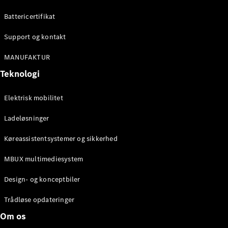
Konfigurator
Mercedes-
Battericertifikat
Benz Online
Showroom
Support og kontakt
Cabriolet / Roadster
MANUFAKTUR
Teknologi
Elektrisk mobilitet
Ladeløsninger
Køreassistentsystemer og sikkerhed
Alle
MBUX multimediesystem
Cabriolets /
Roadsters
Design- og konceptbiler
CLE
Cabriolet
Trådløse opdateringer
Mercedes-
Om os
AMG SL