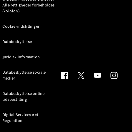
MPV
Alle rettigheder forbeholdes
(kolofon)
Cookie-indstillinger
Databeskyttelse
Alle MPVs
EQV
Elektrisk
V-Klasse
Juridisk information
Marco Polo
Databeskyttelse sociale
medier
Konfigurator
Mercedes-
Benz Online
Databeskyttelse online
Showroom
tidsbestilling
Varebiler
Digital Services Act
Regulation
Konfigurator