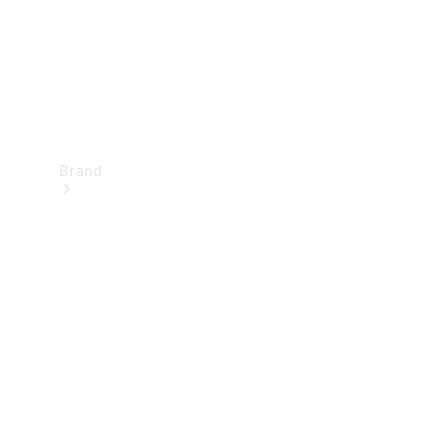
Brand
Oplev
Mercedes-
Benz