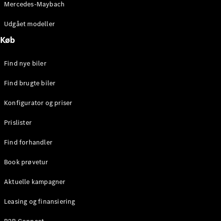
Mercedes-Maybach
Stationcar
E-Klasse
Udgået modeller
Stationcar
E-Klasse
Køb
All-Terrain
Find nye biler
Konfigurator
Find brugte biler
Mercedes-
Benz Online
Konfigurator og priser
Showroom
Hatchback
Prislister
Find forhandler
Book prøvetur
Aktuelle kampagner
A-Klasse
Hatchback
Leasing og finansiering