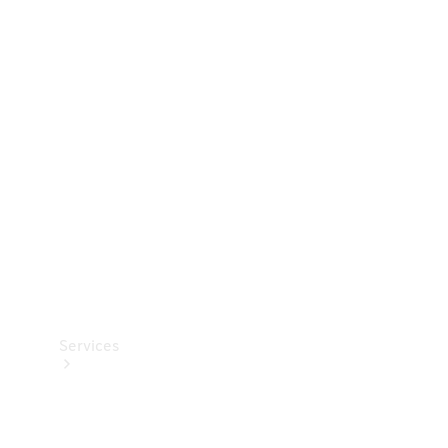
Dæk
Teknisk
tilbehør
Opladningsudstyr
Collection
Bilpleje
Services