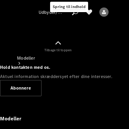
Spring til indhold
Udbyder/databeskyttelse
Tilbage til toppen
Udbyder/databeskyttelse
Modeller
Hold kontakten med os.
Aktuel information skræddersyet efter dine interesser.
Abonnere
Alle modeller
Nye modeller
Modeller
Elektriske modeller