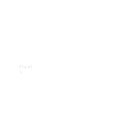
kontakt
Brand
Oplev
Mercedes-
Benz