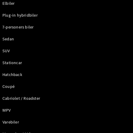
Plug-in-hybrid modeller
Elbiler
Plug-in hybridbiler
Sedan
7-personers biler
Sedan
SUV
Alle Sedans
Stationcar
CLA
Elektrisk
CLA
Hatchback
C-Klasse
Coupé
Sedan
C-
Cabriolet / Roadster
Klasse
Elektrisk
Sedan
MPV
EQE
Elektrisk
Sedan
Varebiler
EQS
Elektrisk
Sedan