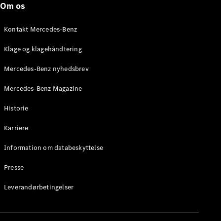
Om os
Brake
C-Klasse
Stationcar
Kontakt Mercedes-Benz
E-Klasse
Stationcar
Klage og klagehåndtering
E-Klasse
All-Terrain
Mercedes-Benz nyhedsbrev
Mercedes-Benz Magazine
Konfigurator
Mercedes-
Historie
Benz Online
Showroom
Karriere
Hatchback
Information om databeskyttelse
Presse
Leverandørbetingelser
A-Klasse
Hatchback