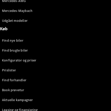
Mercedes-AMG
E-Klasse
Sedan
Mercedes-Maybach
S-Klasse
Lang
Udgået modeller
Mercedes-
Køb
Maybach S-
Klasse
Find nye biler
Konfigurator
Find brugte biler
Mercedes-
Benz Online
Konfigurator og priser
Showroom
SUV
Prislister
Find forhandler
Book prøvetur
Aktuelle kampagner
Alle SUVs
EQE
Leasing og finansiering