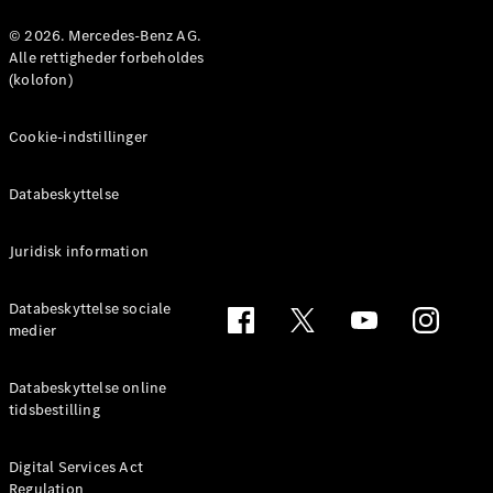
© 2026. Mercedes-Benz AG.
Konfigurator
Alle rettigheder forbeholdes
Mercedes-
(kolofon)
Benz Online
Showroom
Cookie-indstillinger
Coupé
Databeskyttelse
Juridisk information
Alle Coupés
Databeskyttelse sociale
CLE Coupé
medier
Mercedes-
AMG GT
Databeskyttelse online
Coupé
tidsbestilling
Mercedes-
AMG GT
Elektrisk
4-dørs
Digital Services Act
Regulation
coupé