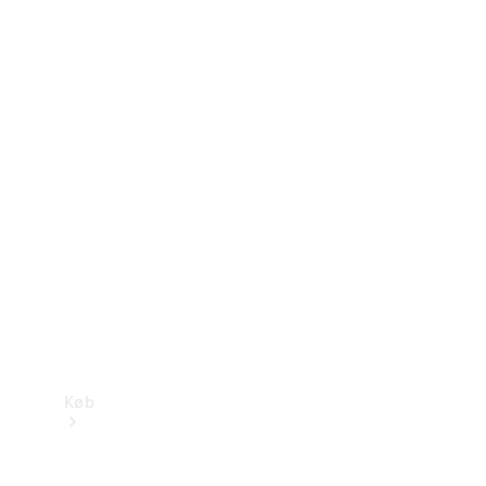
Konfigurator
Mercedes-Benz Online Showroom
Køb