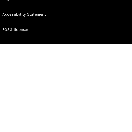
Accessibility Statement
Konfigurator
Mercedes-
Benz Online
FOSS-licenser
Showroom
Cabriolet / Roadster
Alle
Cabriolets /
Roadsters
CLE
Cabriolet