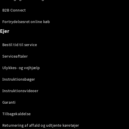
Elektrisk
SUV
B2B Connect
EQS
Elektrisk
SUV
Fortrydelsesret online køb
Mercedes-
Maybach
Elektrisk
Ejer
EQS SUV
GLA
Bestil tid til service
GLA
Ny
Elektrisk
GLA
Ny
Serviceaftaler
GLB
Elektrisk
GLB
Ulykkes- og vejhjælp
GLC
Elektrisk
GLC
Instruktionsbøger
GLC Coupé
GLE
Instruktionsvideoer
GLE Coupé
GLS
Garanti
Mercedes-
Maybach
Tilbagekaldelse
Ny
GLS
Returnering af affald og udtjente køretøjer
G-
Elektrisk