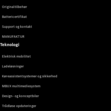
Klasse
Originaltilbehør
G-Klasse
Battericertifikat
Konfigurator
Mercedes-
Support og kontakt
Benz Online
Showroom
MANUFAKTUR
Stationcar
Teknologi
Elektrisk mobilitet
Ladeløsninger
Køreassistentsystemer og sikkerhed
Alle
Stationcar
MBUX multimediesystem
CLA
Shooting
Elektrisk
Design- og konceptbiler
Brake
CLA
Trådløse opdateringer
Shooting