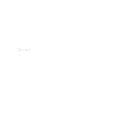
Brand
Oplev
Mercedes-
Benz