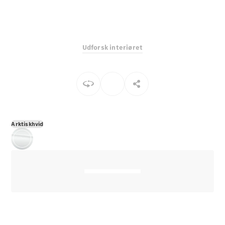
E-Klasse
Sedan
S-Klasse
Lang
Udforsk interiøret
Mercedes-
Maybach S-
Klasse
Konfigurator
Mercedes-
Benz Online
Arktiskhvid
Showroom
SUV
Alle SUVs
EQS