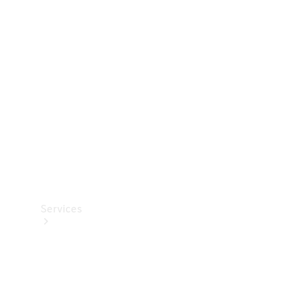
Teknisk
tilbehør
Opladningsudstyr
Collection
Bilpleje
Services