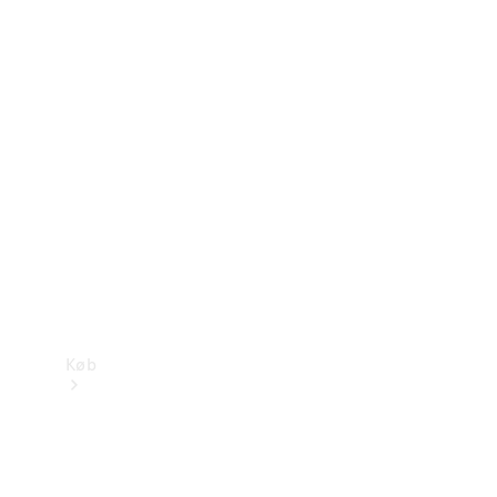
Mercedes-Benz Online Showroom
Køb