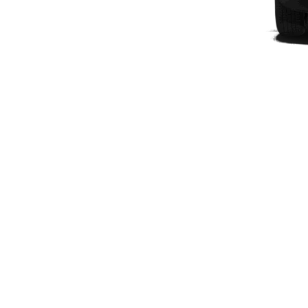
Plug-in-hybrid modeller
Sedan
Alle Sedans
CLA
Elektrisk
CLA
C-Klasse
Sedan
C-
Klasse
Elektrisk
Sedan
EQE
Elektrisk
Sedan
EQS
Elektrisk
Sedan