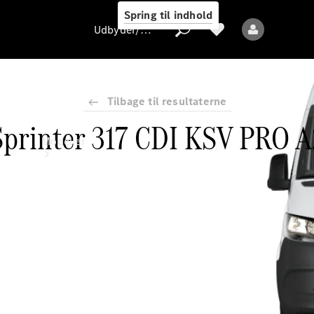
Spring til indhold
Udbyder/databeskyttelse
Tilbage til resultaterne
Sprinter 317 CDI KSV PRO A
Udbyder/databeskyttelse
Modeller
Alle modeller
Nye modeller
Elektriske modeller