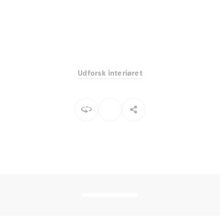
Elektrisk
SUV
Mercedes-
Maybach
Elektrisk
EQS SUV
GLA
GLA
Ny
Elektrisk
GLA
Ny
Udforsk interiøret
GLB
Elektrisk
GLB
GLC
Elektrisk
GLC
GLC Coupé
GLE
GLE Coupé
GLS
Mercedes-
Maybach
Ny
GLS
G-
Elektrisk
Klasse
G-Klasse